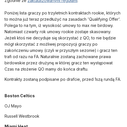
Zgodnie ze
zaktaulizowanymi regułami
:
Poniżej lista graczy po trzyletnich kontraktach rookie, których
to można już teraz przedłużyć na zasadach 'Qualifying Offer'.
Polega to na tym, iż wysokość umowy to max nie birdowy.
Natomiast czwarty rok umowy rookie zostaje skasowany.
Jeżeli ktoś nie decyduje się skorzystać z QO, to nie będzie
mógł skorzystać z możliwej propozycji graczy po
zakończeniu
umowy (czyli w przyszłym sezonie) i gracz ten
trafi od razu na FA. Naturalnie zostaną zachowane prawa
birdowskie przez drużynę w której gracz ten występował.
Czas na złożenie QO mamy do końca draftu.
Kontrakty zostaną podpisane po drafcie, przed 1szą rundą FA.
Boston Celtics
OJ Mayo
Russell Westbrook
Miami Heat