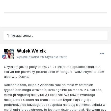
1 miesiąc temu...
Wujek Wójcik
Opublikowano
29 Stycznia 2022
Czytalem jakies ploty znow, ze JT Miller ma opuscic sklad i Bo
Horvat ten pierwszy potencjalnie w Rangers, widziałbym ich tam
albo w ... Ducks.
Dokladnie tam, ekipa z Anaheim robi na mnie w ostatnich
tygodniach mega wrażenie, szczegolnie po meczu z Colorado,
mimo przegranej ale tylko 0:1 pokazali Avs kawał twardego
hokeja, no i Gibson na bramie co tam kręcił. Fajnie graja,
podchodzą do każdego bez respektu nie boją się mimo, składu w
mojej opini przeciętnego, to jest tam duży potencjał. Nie wiem czy