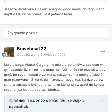
Jeszcze Jarnkroka z Kaken sciagneli good move, do tego niech
dojdzie Fleury na brame i jest petarda team.
2 tygodnie później...
Braveheart22
Opublikowano
3 Kwietnia 2022
Mała uwaga. Akurat Calgary nie miało problemów z covidem w
tym sezonie (tzn. mieli, ale mam na myśli to, że nie musieli wtedy
grać, bo sezon został przerwany, tak że nie ma mowy o jakiejś
grze rezerwami). Z kontuzjami zresztą raczej też. Bardzo zdrowi
są, a w zasadzie byli, bo teraz to im Monahan wypadł do końca
sezonu, już jest po operacji biodra...
W dniu 1.04.2022 o 19:39,
Wujek Wójcik
napisał(a):