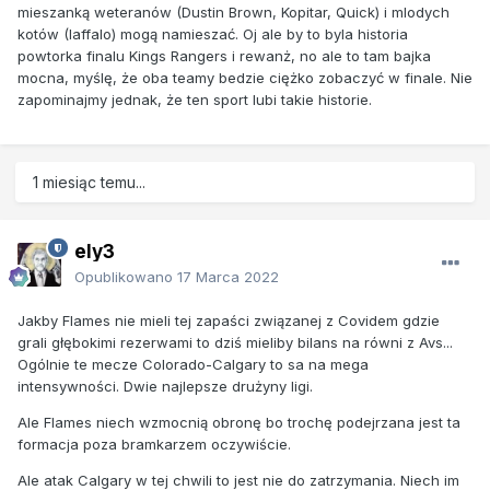
mieszanką weteranów (Dustin Brown, Kopitar, Quick) i mlodych
kotów (Iaffalo) mogą namieszać. Oj ale by to byla historia
powtorka finalu Kings Rangers i rewanż, no ale to tam bajka
mocna, myślę, że oba teamy bedzie ciężko zobaczyć w finale. Nie
zapominajmy jednak, że ten sport lubi takie historie.
1 miesiąc temu...
ely3
Opublikowano
17 Marca 2022
Jakby Flames nie mieli tej zapaści związanej z Covidem gdzie
grali głębokimi rezerwami to dziś mieliby bilans na równi z Avs...
Ogólnie te mecze Colorado-Calgary to sa na mega
intensywności. Dwie najlepsze drużyny ligi.
Ale Flames niech wzmocnią obronę bo trochę podejrzana jest ta
formacja poza bramkarzem oczywiście.
Ale atak Calgary w tej chwili to jest nie do zatrzymania. Niech im