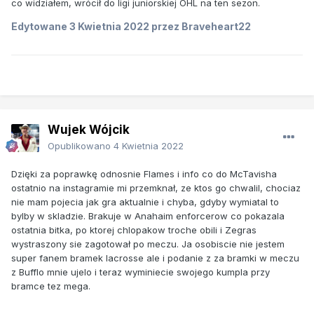
co widziałem, wrócił do ligi juniorskiej OHL na ten sezon.
Edytowane
3 Kwietnia 2022
przez Braveheart22
Wujek Wójcik
Opublikowano
4 Kwietnia 2022
Dzięki za poprawkę odnosnie Flames i info co do McTavisha
ostatnio na instagramie mi przemknał, ze ktos go chwalil, chociaz
nie mam pojecia jak gra aktualnie i chyba, gdyby wymiatal to
bylby w skladzie. Brakuje w Anahaim enforcerow co pokazala
ostatnia bitka, po ktorej chlopakow troche obili i Zegras
wystraszony sie zagotował po meczu. Ja osobiscie nie jestem
super fanem bramek lacrosse ale i podanie z za bramki w meczu
z Bufflo mnie ujelo i teraz wyminiecie swojego kumpla przy
bramce tez mega.