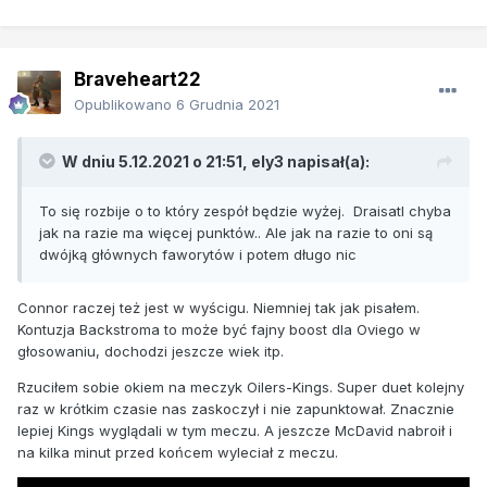
Braveheart22
Opublikowano
6 Grudnia 2021
W dniu 5.12.2021 o 21:51,
ely3
napisał(a):
To się rozbije o to który zespół będzie wyżej. Draisatl chyba
jak na razie ma więcej punktów.. Ale jak na razie to oni są
dwójką głównych faworytów i potem długo nic
Connor raczej też jest w wyścigu. Niemniej tak jak pisałem.
Kontuzja Backstroma to może być fajny boost dla Oviego w
głosowaniu, dochodzi jeszcze wiek itp.
Rzuciłem sobie okiem na meczyk Oilers-Kings. Super duet kolejny
raz w krótkim czasie nas zaskoczył i nie zapunktował. Znacznie
lepiej Kings wyglądali w tym meczu. A jeszcze McDavid nabroił i
na kilka minut przed końcem wyleciał z meczu.