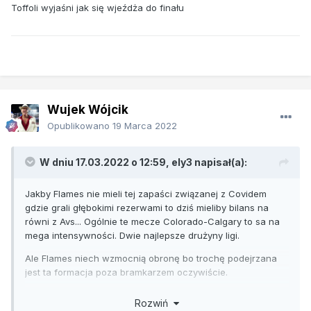
Toffoli wyjaśni jak się wjeźdża do finału
Wujek Wójcik
Opublikowano
19 Marca 2022
W dniu 17.03.2022 o 12:59,
ely3
napisał(a):
Jakby Flames nie mieli tej zapaści związanej z Covidem
gdzie grali głębokimi rezerwami to dziś mieliby bilans na
równi z Avs... Ogólnie te mecze Colorado-Calgary to sa na
mega intensywności. Dwie najlepsze drużyny ligi.
Ale Flames niech wzmocnią obronę bo trochę podejrzana
jest ta formacja poza bramkarzem oczywiście.
Ale atak Calgary w tej chwili to jest nie do zatrzymania.
Rozwiń
Niech im Toffoli wyjaśni jak się wjeźdża do finału