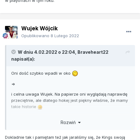
w playoffach w tym roku.
Wujek Wójcik
Opublikowano
8 Lutego 2022
W dniu 4.02.2022 o 22:04,
Braveheart22
napisał(a):
Oni dość szybko wpadli w oko
=>
i celna uwaga Wujek. Na papierze oni wyglądają naprawdę
przeciętnie, ale dlatego hokej jest piękny właśnie, że mamy
takie historie
No i cieszą mnie Kings, bo przed sezonem pisałem, że
Rozwiń
widzę ich w playoffach w tym roku.
Dokladnie tak i pamiętam też jak jaraliśmy się, że Kings swoją