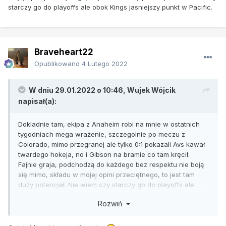
starczy go do playoffs ale obok Kings jasniejszy punkt w Pacific.
Braveheart22
Opublikowano
4 Lutego 2022
W dniu 29.01.2022 o 10:46,
Wujek Wójcik
napisał(a):
Dokladnie tam, ekipa z Anaheim robi na mnie w ostatnich
tygodniach mega wrażenie, szczegolnie po meczu z
Colorado, mimo przegranej ale tylko 0:1 pokazali Avs kawał
twardego hokeja, no i Gibson na bramie co tam kręcił.
Fajnie graja, podchodzą do każdego bez respektu nie boją
się mimo, składu w mojej opini przeciętnego, to jest tam
duży potencjał. Nie wiem czy starczy go do playoffs ale
obok Kings jasniejszy punkt w Pacific.
Rozwiń