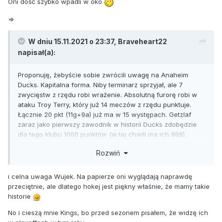
Oni dość szybko wpadli w oko
=>
W dniu 15.11.2021 o 23:37,
Braveheart22
napisał(a):
Proponuję, żebyście sobie zwrócili uwagę na Anaheim
Ducks. Kapitalna forma. Niby terminarz sprzyjał, ale 7
zwycięstw z rzędu robi wrażenie. Absolutną furorę robi w
ataku Troy Terry, który już 14 meczów z rzędu punktuje.
Łącznie 20 pkt (11g+9a) już ma w 15 występach. Getzlaf
zaraz jako pierwszy zawodnik w historii Ducks zdobędzie
dla tego klubu 1000 punktów (w tej chwili ma ich 999).
Czołowy atak ligi, czołowy PP, czołowy PK. Obrona ogólnie
Rozwiń
też w górnej połówce ligi na ten moment. W życiu bym nie
stawiał, że tak dobrze będą wyglądać. W drużynie kilku
młokosów, którzy już mają fajną rolę. Wczoraj błysnął np.
i celna uwaga Wujek. Na papierze oni wyglądają naprawdę
Trevor Zegras. Pewnie na dłuższą metę nie będą w stanie
przeciętnie, ale dlatego hokej jest piękny właśnie, że mamy takie
utrzymać takiej dyspozycji, ale bez wątpienia ciekawy to
historie
zespół, który przerósł jak dotąd moje oczekiwania.
No i cieszą mnie Kings, bo przed sezonem pisałem, że widzę ich