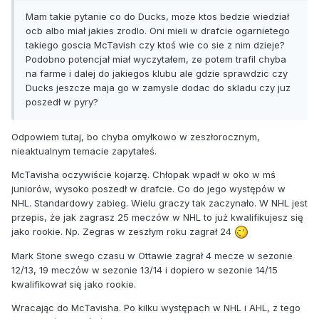
Mam takie pytanie co do Ducks, moze ktos bedzie wiedział
ocb albo miał jakies zrodlo. Oni mieli w drafcie ogarnietego
takiego goscia McTavish czy ktoś wie co sie z nim dzieje?
Podobno potencjał miał wyczytałem, ze potem trafil chyba
na farme i dalej do jakiegos klubu ale gdzie sprawdzic czy
Ducks jeszcze maja go w zamysle dodac do skladu czy juz
poszedł w pyry?
Odpowiem tutaj, bo chyba omyłkowo w zeszłorocznym,
nieaktualnym temacie zapytałeś.
McTavisha oczywiście kojarzę. Chłopak wpadł w oko w mś
juniorów, wysoko poszedł w drafcie. Co do jego występów w
NHL. Standardowy zabieg. Wielu graczy tak zaczynało. W NHL jest
przepis, że jak zagrasz 25 meczów w NHL to już kwalifikujesz się
jako rookie. Np. Zegras w zeszłym roku zagrał 24
Mark Stone swego czasu w Ottawie zagrał 4 mecze w sezonie
12/13, 19 meczów w sezonie 13/14 i dopiero w sezonie 14/15
kwalifikował się jako rookie.
Wracając do McTavisha. Po kilku występach w NHL i AHL, z tego