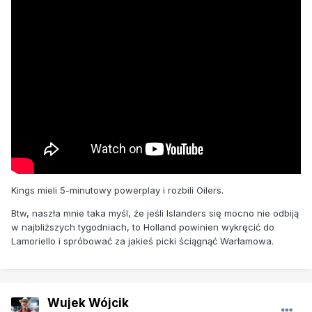
Kings mieli 5-minutowy powerplay i rozbili Oilers.
Btw, naszła mnie taka myśl, że jeśli Islanders się mocno nie odbiją
w najbliższych tygodniach, to Holland powinien wykręcić do
Lamoriello i spróbować za jakieś picki ściągnąć Warłamowa.
Wujek Wójcik