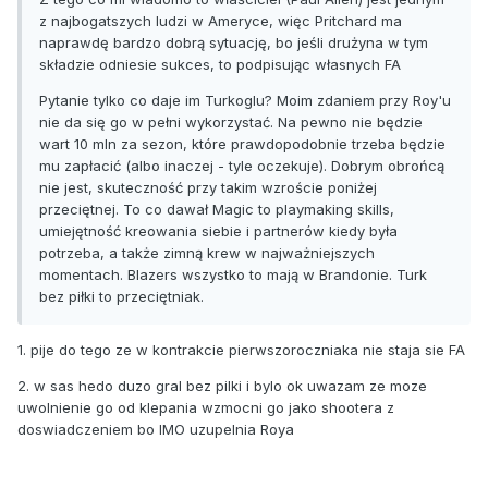
z najbogatszych ludzi w Ameryce, więc Pritchard ma
naprawdę bardzo dobrą sytuację, bo jeśli drużyna w tym
składzie odniesie sukces, to podpisując własnych FA
Pytanie tylko co daje im Turkoglu? Moim zdaniem przy Roy'u
nie da się go w pełni wykorzystać. Na pewno nie będzie
wart 10 mln za sezon, które prawdopodobnie trzeba będzie
mu zapłacić (albo inaczej - tyle oczekuje). Dobrym obrońcą
nie jest, skuteczność przy takim wzroście poniżej
przeciętnej. To co dawał Magic to playmaking skills,
umiejętność kreowania siebie i partnerów kiedy była
potrzeba, a także zimną krew w najważniejszych
momentach. Blazers wszystko to mają w Brandonie. Turk
bez piłki to przeciętniak.
1. pije do tego ze w kontrakcie pierwszoroczniaka nie staja sie FA
2. w sas hedo duzo gral bez pilki i bylo ok uwazam ze moze
uwolnienie go od klepania wzmocni go jako shootera z
doswiadczeniem bo IMO uzupelnia Roya