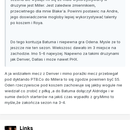
druzynie jest Miller. Jest zaledwie zmiennikiem,
przecietnego dla mnie Blake'a. Powinni postawic na Andre,
jego doswiadczenie mogloby lepiej wykorzystywać talenty
po koszem i Roya.
Do tego kontuzja Batuma i niepewna gra Odena. Mysle ze to
jeszcze nie ten sezon. Wiekszosc dawało im 3 miejsce na
zachodzie. Imo 5-6 najwyzej. Napewno za takimi druzynami
jak Denver, Dallas i moze nawet PHX.
A ja widziałem mecz z Denver i mimo porażki mecz przebiegał
pod dyktando PTB.Co do Millera to się zgodze powinien być S5.
Oden rzeczywiscie pod koszem zachowuje się jakby wogule nie
wiedział co zrobić z piłką ,a do Batuma dołączył Aldridge i w
sumie dwóch starterów na jakiś czas wypadło z gry.Mimo to
myśle,że zakończa sezon na 3-4.
Links