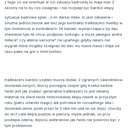
z tego co sie orientuje w ich sytuacji kadrowej to maja max 2
sezony na to by cos osiagnac i nie rozpieprzyc bardzo ekipy.
sytuacje kadrowa spier.....il im darius miles. to jest zabawne i
smutne jednoczesnie ale bez jego kontraktu trailblazers mieliby w
tym momencie w kontraktach 39 baniek. wystarczajaco by dac
sheedowi tyle ile chce, podpisac turkoglu. a moze jakiegos andre
millera? czy allena iversona? na upartego gdyby lakers nie
wygrali misia mogliby sciagnac kb dac mu maxa maxa i maja od
razu pake na gre o mistrzostwo.
trailblazers bardzo szybko musza dodac 2 ogranych zawodnikow.
doswiadczonych, ktorzy pociagna zespol gdy trzeba bedzie.
hedo jest jak znalazl. generalnie trailblazers to jest idealny
material na stworzenie mistrzowskiej ekipy nawet w przyszlym
roku (patrz orlando magic) ale potrzeba im rozsadnego lata i
doswiadczenia. jezeli przez te 2 lata nie uda im sie dojsc chocby
do wcf cala ekipa pojdzie w pieruny. mysle jednak, ze przy
postepie odena, dojsciu weteranow jak hedo nie powinno byc z
tym problemow.