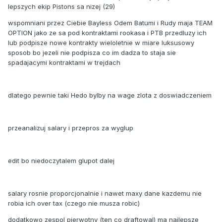
lepszych ekip Pistons sa nizej (29)
wspomniani przez Ciebie Bayless Odem Batumi i Rudy maja TEAM
OPTION jako ze sa pod kontraktami rookasa i PTB przedluzy ich
lub podpisze nowe kontrakty wieloletnie w miare luksusowy
sposob bo jezeli nie podpisza co im dadza to staja sie
spadajacymi kontraktami w trejdach
dlatego pewnie taki Hedo bylby na wage zlota z doswiadczeniem
przeanalizuj salary i przepros za wyglup
edit bo niedoczytalem glupot dalej
salary rosnie proporcjonalnie i nawet maxy dane kazdemu nie
robia ich over tax (czego nie musza robic)
dodatkowo zespol pierwotny (ten co draftowal) ma najlepsze