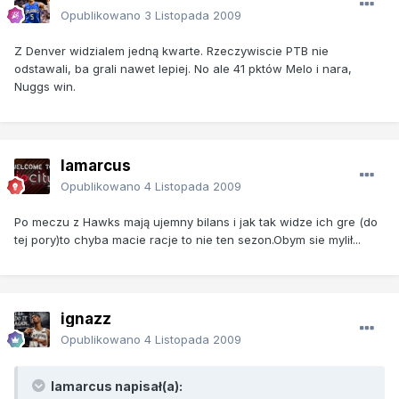
Opublikowano
3 Listopada 2009
Z Denver widzialem jedną kwarte. Rzeczywiscie PTB nie
odstawali, ba grali nawet lepiej. No ale 41 pktów Melo i nara,
Nuggs win.
lamarcus
Opublikowano
4 Listopada 2009
Po meczu z Hawks mają ujemny bilans i jak tak widze ich gre (do
tej pory)to chyba macie racje to nie ten sezon.Obym sie mylił...
ignazz
Opublikowano
4 Listopada 2009
lamarcus napisał(a):