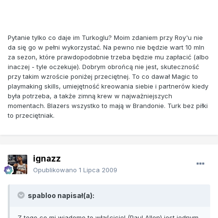
Pytanie tylko co daje im Turkoglu? Moim zdaniem przy Roy'u nie
da się go w pełni wykorzystać. Na pewno nie będzie wart 10 mln
za sezon, które prawdopodobnie trzeba będzie mu zapłacić (albo
inaczej - tyle oczekuje). Dobrym obrońcą nie jest, skuteczność
przy takim wzroście poniżej przeciętnej. To co dawał Magic to
playmaking skills, umiejętność kreowania siebie i partnerów kiedy
była potrzeba, a także zimną krew w najważniejszych
momentach. Blazers wszystko to mają w Brandonie. Turk bez piłki
to przeciętniak.
ignazz
Opublikowano
1 Lipca 2009
spabloo napisał(a):
Z tego co mi wiadomo to właściciel (Paul Allen) jest jednym