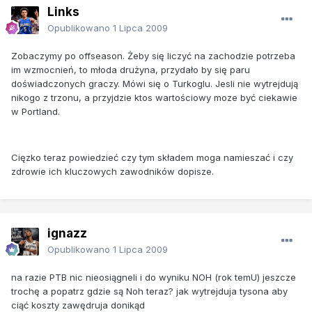
Links
Opublikowano
1 Lipca 2009
Zobaczymy po offseason. Żeby się liczyć na zachodzie potrzeba
im wzmocnień, to młoda drużyna, przydało by się paru
doświadczonych graczy. Mówi się o Turkoglu. Jesli nie wytrejdują
nikogo z trzonu, a przyjdzie ktos wartościowy moze być ciekawie
w Portland.
Cięzko teraz powiedzieć czy tym składem moga namieszać i czy
zdrowie ich kluczowych zawodników dopisze.
ignazz
Opublikowano
1 Lipca 2009
na razie PTB nic nieosiągneli i do wyniku NOH (rok temU) jeszcze
trochę a popatrz gdzie są Noh teraz? jak wytrejduja tysona aby
ciąć koszty zawędruja donikąd