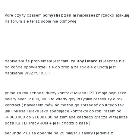
Kore czy ty czasem
pomyslisz zanim napiszesz?
rzadko atakuję
na forum ale teraz sobie nie odmówię
.....
napisałem że problemem jest fakt, że
Roy i Marcus
jeszcze nie
do końca opowiedzieli sie co zrobia za rok ale głupotą jest
napisanie WSZYSTKICH
primo za rok schodzi durny kontrakt Milesa i PTB maja najnizsze
salary ever 12.000,000 i to wtedy gdy Przybilla przedłuzy o rok
kontrakt ( nawiasem mówiac mozna go sprzedać do lutego tak
jak i Milesa i Blake jako spadajace kontrakty co robi razem od
14.000.000 do 21.000.000 na zamiane kazdego gracza w tej lidze
poza KB TD Tracy JON + jesli chodzi o kase )
secundo PTB sa obecnie na 25 miejscu salary i jedynie z