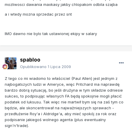
mozliwosci dawania maxkasy jakby chlopakom odbila szajba
a i wtedy mozna sprzedac przez snt
IMO dawno nie bylo tak ustawionej ekipy w salary
spabloo
Opublikowano
1 Lipca 2009
Z tego co mi wiadomo to właściciel (Paul Allen) jest jednym z
najbogatszych ludzi w Ameryce, więc Pritchard ma naprawdę
bardzo dobrą sytuację, bo jeśli drużyna w tym składzie odniesie
sukces, to podpisując własnych FA będą spokojnie mogli płacić
podatek od luksusu. Tak więc nie martwił bym się na zaś tym co
będzie, ale skoncentrował na najważniejszych sprawach -
przedłużenie Roy'a i Aldridge'a, aby mieć spokój za rok oraz
podpisanie jakiegoś wolnego agenta (plus ewentualny
sign'n'trade).