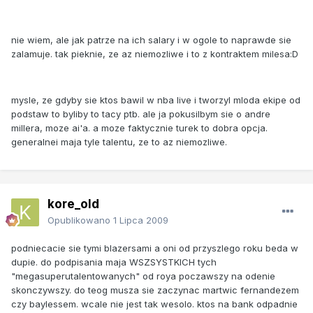
nie wiem, ale jak patrze na ich salary i w ogole to naprawde sie
zalamuje. tak pieknie, ze az niemozliwe i to z kontraktem milesa:D
mysle, ze gdyby sie ktos bawil w nba live i tworzyl mloda ekipe od
podstaw to byliby to tacy ptb. ale ja pokusilbym sie o andre
millera, moze ai'a. a moze faktycznie turek to dobra opcja.
generalnei maja tyle talentu, ze to az niemozliwe.
kore_old
Opublikowano
1 Lipca 2009
podniecacie sie tymi blazersami a oni od przyszlego roku beda w
dupie. do podpisania maja WSZSYSTKICH tych
"megasuperutalentowanych" od roya poczawszy na odenie
skonczywszy. do teog musza sie zaczynac martwic fernandezem
czy baylessem. wcale nie jest tak wesolo. ktos na bank odpadnie