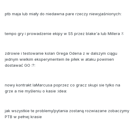
ptb maja lub miały do niedawna pare rzeczy niewyjaśnionych:
tempo gry i prowadzenie ekipy w S5 przez blake'a lub Millera :!:
zdrowie i testowanie kolan Grega Odena z w dalszym ciągu
jednym wielkim eksperymentem ile piłek w ataku powinien
dostawać GO :?:
nowy kontrakt laMarcusa poprzez co gracz skupi sie tylko na
grze a nie myśleniu o kasie :idea:
jak wszystkie te problemy/pytania zostaną rozwiazane zobaczymy
PTB w pełnej krasie