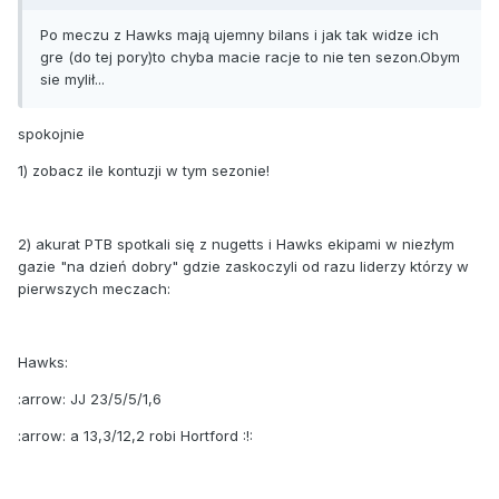
Po meczu z Hawks mają ujemny bilans i jak tak widze ich
gre (do tej pory)to chyba macie racje to nie ten sezon.Obym
sie mylił...
spokojnie
1) zobacz ile kontuzji w tym sezonie!
2) akurat PTB spotkali się z nugetts i Hawks ekipami w niezłym
gazie "na dzień dobry" gdzie zaskoczyli od razu liderzy którzy w
pierwszych meczach:
Hawks:
:arrow: JJ 23/5/5/1,6
:arrow: a 13,3/12,2 robi Hortford :!: