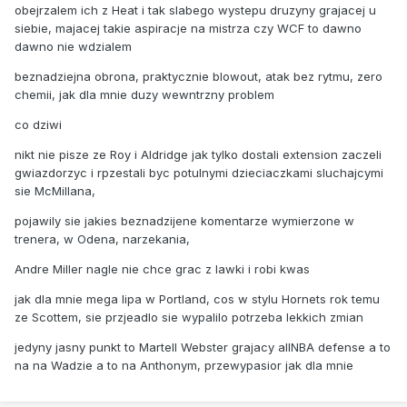
obejrzalem ich z Heat i tak slabego wystepu druzyny grajacej u
siebie, majacej takie aspiracje na mistrza czy WCF to dawno
dawno nie wdzialem
beznadziejna obrona, praktycznie blowout, atak bez rytmu, zero
chemii, jak dla mnie duzy wewntrzny problem
co dziwi
nikt nie pisze ze Roy i Aldridge jak tylko dostali extension zaczeli
gwiazdorzyc i rpzestali byc potulnymi dzieciaczkami sluchajcymi
sie McMillana,
pojawily sie jakies beznadzijene komentarze wymierzone w
trenera, w Odena, narzekania,
Andre Miller nagle nie chce grac z lawki i robi kwas
jak dla mnie mega lipa w Portland, cos w stylu Hornets rok temu
ze Scottem, sie przjeadlo sie wypalilo potrzeba lekkich zmian
jedyny jasny punkt to Martell Webster grajacy allNBA defense a to
na na Wadzie a to na Anthonym, przewypasior jak dla mnie