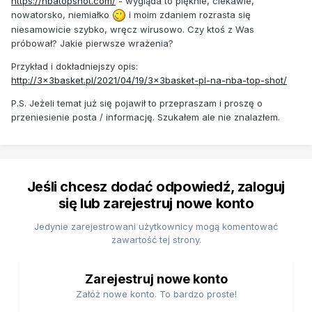
https://nbatopshot.com/
- wygląda to pięknie, ciekawie,
nowatorsko, niemiałko
i moim zdaniem rozrasta się
niesamowicie szybko, wręcz wirusowo. Czy ktoś z Was
próbował? Jakie pierwsze wrażenia?
Przykład i dokładniejszy opis:
http://3x3basket.pl/2021/04/19/3x3basket-pl-na-nba-top-shot/
P.S. Jeżeli temat już się pojawił to przepraszam i proszę o
przeniesienie posta / informację. Szukałem ale nie znalazłem.
Jeśli chcesz dodać odpowiedź, zaloguj
się lub zarejestruj nowe konto
Jedynie zarejestrowani użytkownicy mogą komentować
zawartość tej strony.
Zarejestruj nowe konto
Załóż nowe konto. To bardzo proste!