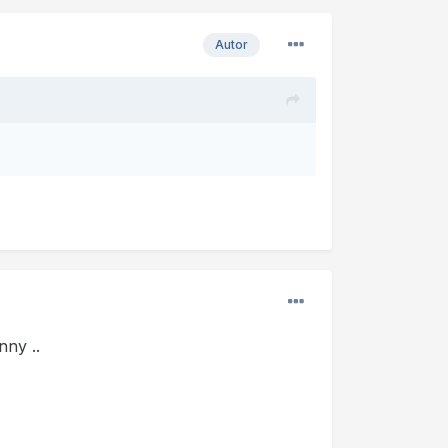
Autor
nny ..