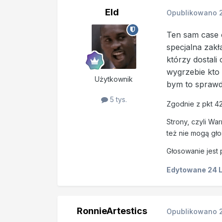
Eld
Opublikowano
Ten sam case 
specjalna zakł
którzy dostal
wygrzebie kto 
Użytkownik
bym to sprawd
5 tys.
Zgodnie z pkt 4
Strony, czyli War
też nie mogą gł
Głosowanie jest 
Edytowane
24 
RonnieArtestics
Opublikowano