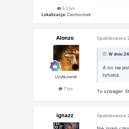
5,2 tys.
Lokalizacja:
Ciechocinek
Alonzo
Opublikowano
W dniu 24
A on nie je
sytuacji.
Użytkownik
7 tys.
To szwagier St
ignazz
Opublikowano
Nie znam czło