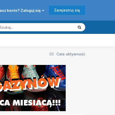
Zarejestruj się
asz konto? Zaloguj się
Cała aktywność