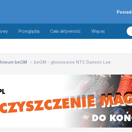
Posiad
towy
Przeglądaj
Cała aktywność
Więcej
chiwum beGM
beGM - głosowanie NTC Damion Lee