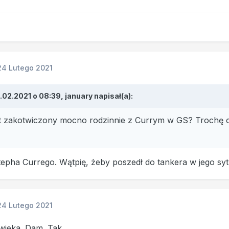
24 Lutego 2021
.02.2021 o 08:39,
january
napisał(a):
st zakotwiczony mocno rodzinnie z Currym w GS? Trochę ci
epha Currego. Wątpię, żeby poszedł do tankera w jego syt
24 Lutego 2021
wieka. Dam. Tak.