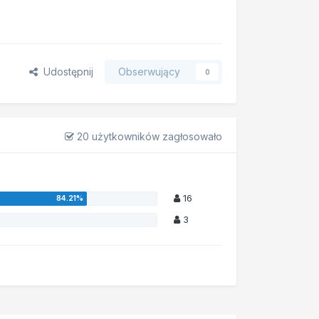
Udostępnij
Obserwujący
0
20 użytkowników zagłosowało
16
3