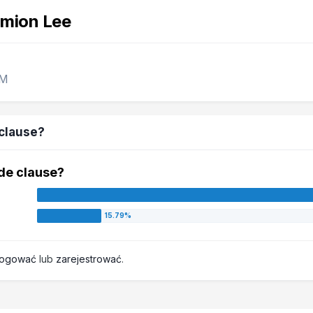
mion Lee
GM
 clause?
ade clause?
logować
lub
zarejestrować
.