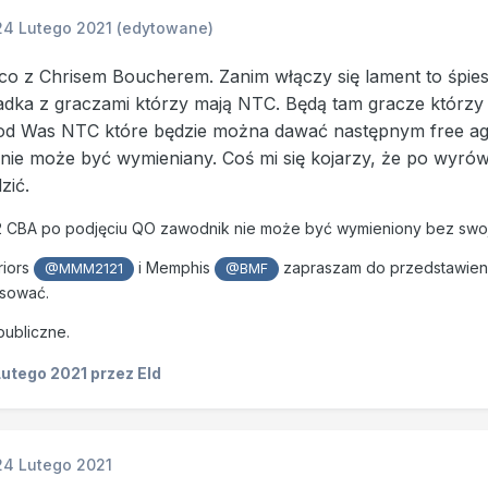
24 Lutego 2021
(edytowane)
co z Chrisem Boucherem. Zanim włączy się lament to śpies
adka z graczami którzy mają NTC. Będą tam gracze którzy po
i od Was NTC które będzie można dawać następnym free ag
nie może być wymieniany. Coś mi się kojarzy, że po wyrów
zić.
2 CBA po podjęciu QO zawodnik nie może być wymieniony bez swoj
riors
i Memphis
zapraszam do przedstawien
@MMM2121
@BMF
osować.
publiczne.
Lutego 2021
przez Eld
24 Lutego 2021