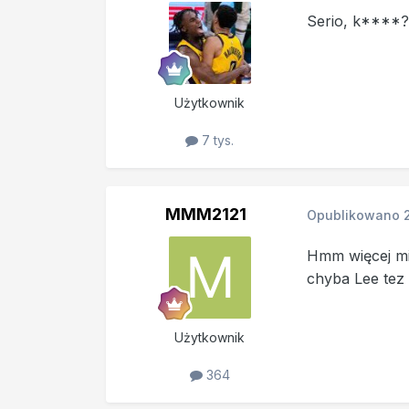
Serio, k****
Użytkownik
7 tys.
MMM2121
Opublikowano
Hmm więcej mi
chyba Lee tez
Użytkownik
364