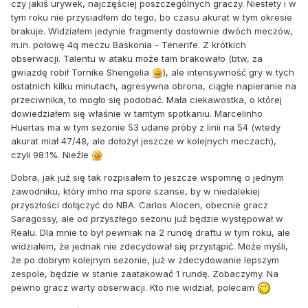
czy jakiś urywek, najczęściej poszczególnych graczy. Niestety i w
tym roku nie przysiadłem do tego, bo czasu akurat w tym okresie
brakuje. Widziałem jedynie fragmenty dosłownie dwóch meczów,
m.in. połowę 4q meczu Baskonia - Tenerife. Z krótkich
obserwacji. Talentu w ataku może tam brakowało (btw, za
gwiazdę robił Tornike Shengelia
), ale intensywność gry w tych
ostatnich kilku minutach, agresywna obrona, ciągłe napieranie na
przeciwnika, to mogło się podobać. Mała ciekawostka, o której
dowiedziałem się właśnie w tamtym spotkaniu. Marcelinho
Huertas ma w tym sezonie 53 udane próby z linii na 54 (wtedy
akurat miał 47/48, ale dołożył jeszcze w kolejnych meczach),
czyli 98.1%. Nieźle
Dobra, jak już się tak rozpisałem to jeszcze wspomnę o jednym
zawodniku, który imho ma spore szanse, by w niedalekiej
przyszłości dołączyć do NBA. Carlos Alocen, obecnie gracz
Saragossy, ale od przyszłego sezonu już będzie występował w
Realu. Dla mnie to był pewniak na 2 rundę draftu w tym roku, ale
widziałem, że jednak nie zdecydował się przystąpić. Może myśli,
że po dobrym kolejnym sezonie, już w zdecydowanie lepszym
zespole, będzie w stanie zaatakować 1 rundę. Zobaczymy. Na
pewno gracz warty obserwacji. Kto nie widział, polecam