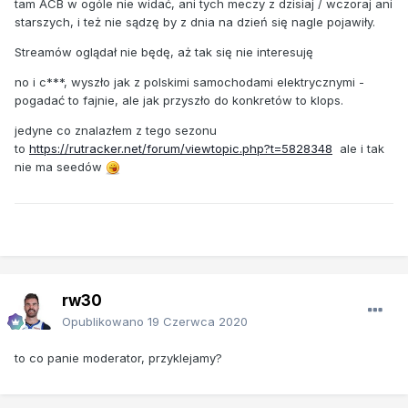
tam ACB w ogóle nie widać, ani tych meczy z dzisiaj / wczoraj ani
starszych, i też nie sądzę by z dnia na dzień się nagle pojawiły.
Streamów oglądał nie będę, aż tak się nie interesuję
no i c***, wyszło jak z polskimi samochodami elektrycznymi -
pogadać to fajnie, ale jak przyszło do konkretów to klops.
jedyne co znalazłem z tego sezonu
to
https://rutracker.net/forum/viewtopic.php?t=5828348
ale i tak
nie ma seedów
rw30
Opublikowano
19 Czerwca 2020
to co panie moderator, przyklejamy?