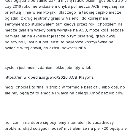
ktoś ogląda albo zamierza? ja myślę rzucić okiem, gdzieś od 2015
czy 2016 roku nie widziałem chyba pół meczu ACB, więc się nie
orientuję i nie wiem kto jak i dlaczego (a tak się ciężko mecze
ogląda), z drugiej strony grajo w Valencii do której mam
sentyment bo studiowałem tam kiedyś przez rok i chodziłem na
mecze (miałem wtedy ostrą wkrętkę na ACB, może ktoś jeszcze
pamięta jak na e-basket jeszcze o tym pisałem), grajo dwaj
polacy no i, last but not least, to najlepsza koszykówka na
świecie w tej chwili, do czasu powrotu NBA.
system jest moim zdaniem lekko jebnięty w łeb:
https://en.wikipedia.org/wiki/2020_ACB_Playoffs
mogli chociaż to final 4 zrobić w formacie best of 3 albo coś, no
ale nic, będą za to emocje i walka na całego. Choć bez kibiców.
no i zanim na dobre się bujniemy z tematem to zasadniczy
problem: skąd ściągać mecze? myślałem że na pier720 będą, ale