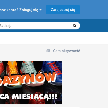
Zarejestruj się
asz konto? Zaloguj się
Cała aktywność