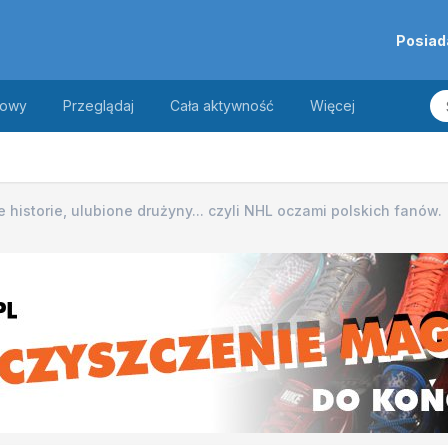
Posiad
towy
Przeglądaj
Cała aktywność
Więcej
 historie, ulubione drużyny... czyli NHL oczami polskich fanów.