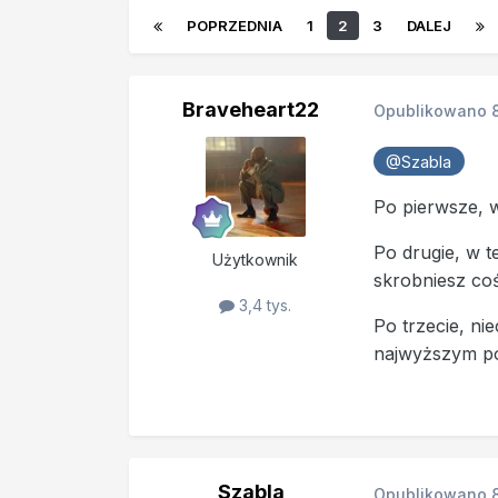
POPRZEDNIA
1
2
3
DALEJ
Braveheart22
Opublikowano
@Szabla
Po pierwsze, 
Po drugie, w t
Użytkownik
skrobniesz coś
3,4 tys.
Po trzecie, ni
najwyższym poz
Szabla
Opublikowano