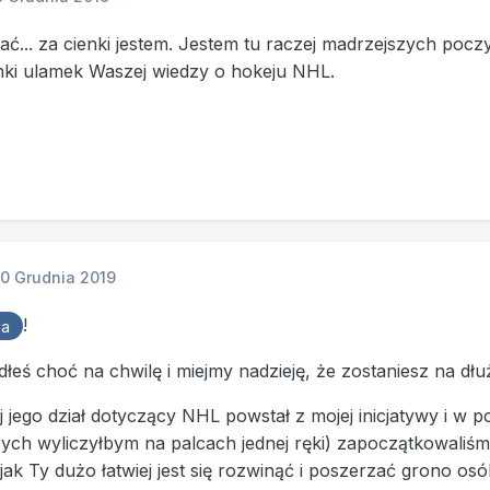
ć... za cienki jestem. Jestem tu raczej madrzejszych poczyt
nki ulamek Waszej wiedzy o hokeju NHL.
10 Grudnia 2019
!
la
dłeś choć na chwilę i miejmy nadzieję, że zostaniesz na dłu
 jego dział dotyczący NHL powstał z mojej inicjatywy i w 
ych wyliczyłbym na palcach jednej ręki) zapoczątkowaliśmy
ak Ty dużo łatwiej jest się rozwinąć i poszerzać grono os