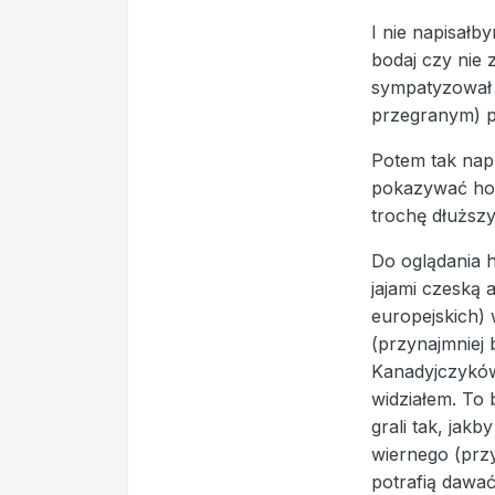
I nie napisałb
bodaj czy nie
sympatyzował 
przegranym) po
Potem tak nap
pokazywać hoke
trochę dłuższ
Do oglądania h
jajami czeską 
europejskich) 
(przynajmniej b
Kanadyjczyków 
widziałem. To
grali tak, jak
wiernego (przy
potrafią dawać