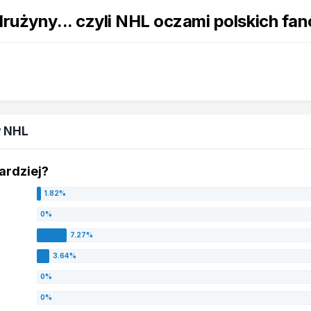
 drużyny... czyli NHL oczami polskich fa
ów NHL
bardziej?