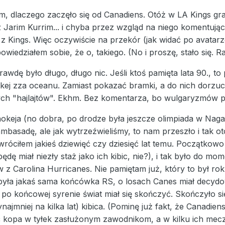
ym, dlaczego zaczęło się od Canadiens. Otóż w LA Kings g
 z Jarim Kurrim... i chyba przez wzgląd na niego komentu
z Kings. Więc oczywiście na przekór (jak widać po avatar
wiedziałem sobie, że o, takiego. (No i proszę, stało się. Ra
rawdę był
o długo, długo nic. Jeśli ktoś pamięta lata 90., 
j zza oceanu. Zamiast pokazać bramki, a do nich dorzucić 
ych "hajlajtów". Ekhm. Bez komentarza, bo wulgaryzmów 
okeja (no dobra, po drodze była jeszcze olimpiada w Naga
ambasadę, ale jak wytrzeźwieliśmy, to nam przeszło i tak 
wróciłem jakieś dziewięć czy dziesięć lat temu. Początkow
ędę miał niezły staż jako ich kibic, nie?), i tak było do mo
z Carolina Hurricanes. Nie pamiętam już, który to był rok
 była jakaś sama końcówka RS, o losach Canes miał decydo
by po końcowej syrenie świat miał się skończyć. Skończyło s
najmniej na kilka lat) kibica. (Pominę już fakt, że Canadien
 kopa w tyłek zasłużonym zawodnikom, a w kilku ich meczac