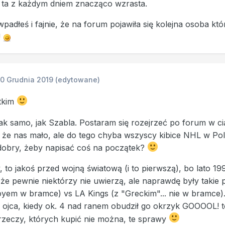
a ta z każdym dniem znacząco wzrasta.
 wpadłeś i fajnie, że na forum pojawiła się kolejna osoba 
!
10 Grudnia 2019
(edytowane)
tkim
 tak samo, jak Szabla. Postaram się rozejrzeć po forum w ci
, że nas mało, ale do tego chyba wszyscy kibice NHL w Pols
dobry, żeby napisać coś na początek?
, to jakoś przed wojną światową (i to pierwszą), bo lato 
 że pewnie niektórzy nie uwierzą, ale naprawdę były takie p
yem w bramce) vs LA Kings (z "Greckim"... nie w bramce).
ojca, kiedy ok. 4 nad ranem obudził go okrzyk GOOOOL! to 
rzeczy, których kupić nie można, te sprawy