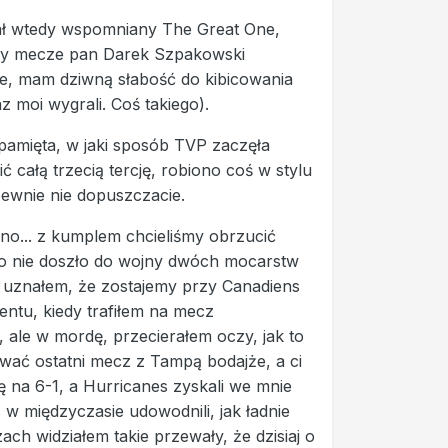
rał wtedy wspomniany The Great One,
jący mecze pan Darek Szpakowski
ze, mam dziwną słabość do kibicowania
z moi wygrali. Coś takiego).
to pamięta, w jaki sposób TVP zaczęła
całą trzecią tercję, robiono coś w stylu
pewnie nie dopuszczacie.
no... z kumplem chcieliśmy obrzucić
oto nie doszło do wojny dwóch mocarstw
o uznałem, że zostajemy przy Canadiens
mentu, kiedy trafiłem na mecz
, ale w mordę, przecierałem oczy, jak to
wać ostatni mecz z Tampą bodajże, a ci
ię na 6-1, a Hurricanes zyskali we mnie
s w międzyczasie udowodnili, jak ładnie
h widziałem takie przewały, że dzisiaj o