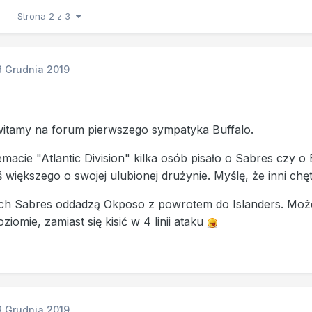
Strona 2 z 3
8 Grudnia 2019
witamy na forum pierwszego sympatyka Buffalo.
emacie "Atlantic Division" kilka osób pisało o Sabres czy o 
 większego o swojej ulubionej drużynie. Myślę, że inni chę
ech Sabres oddadzą Okposo z powrotem do Islanders. Może
iomie, zamiast się kisić w 4 linii ataku
8 Grudnia 2019