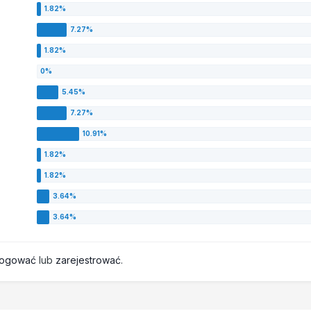
logować
lub
zarejestrować
.