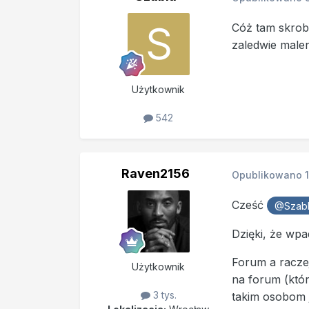
Cóż tam skroba
zaledwie male
Użytkownik
542
Raven2156
Opublikowano
Cześć
@Szab
Dzięki, że wpa
Forum a raczej
Użytkownik
na forum (któr
3 tys.
takim osobom j