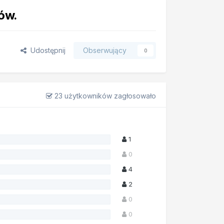
nów.
Udostępnij
Obserwujący
0
23 użytkowników zagłosowało
1
0
4
2
0
0