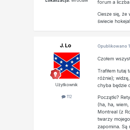
Lokalizacja:
Wrocław
forum a liczb
Ciesze się, że
świecie hokeja
J. Lo
Opublikowano
Czołem wszys
Trafiłem tutaj
różnie); widzę
Użytkownik
chyba będzie 
112
Początki? Rety
(ha, ha, wiem,
Montreal (z Ro
twarzy mojego 
zapomina. Są 