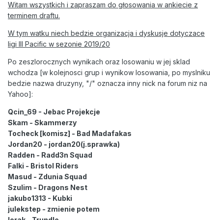
Witam wszystkich i zapraszam do głosowania w ankiecie z
terminem draftu.
W tym watku niech bedzie organizacja i dyskusje dotyczace
ligi III Pacific w sezonie 2019/20
Po zeszlorocznych wynikach oraz losowaniu w jej sklad
wchodza [w kolejnosci grup i wynikow losowania, po myslniku
bedzie nazwa druzyny, "/" oznacza inny nick na forum niz na
Yahoo]:
Qcin_69 - Jebac Projekcje
Skam - Skammerzy
Tocheck [komisz] - Bad Madafakas
Jordan20 - jordan20(j.sprawka)
Radden - Radd3n Squad
Falki - Bristol Riders
Masud - Zdunia Squad
Szulim - Dragons Nest
jakubo1313 - Kubki
julekstep - zmienie potem
lorak - Trundle