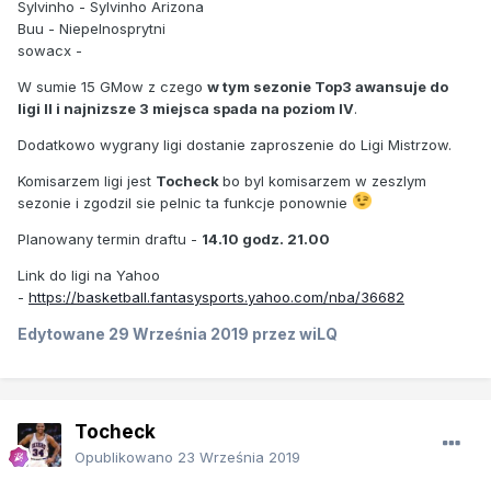
Sylvinho - Sylvinho Arizona
Buu - Niepelnosprytni
sowacx -
W sumie 15 GMow z czego
w tym sezonie Top3 awansuje do
ligi II i najnizsze 3 miejsca spada na poziom IV
.
Dodatkowo wygrany ligi dostanie zaproszenie do Ligi Mistrzow.
Komisarzem ligi jest
Tocheck
bo byl komisarzem w zeszlym
sezonie i zgodzil sie pelnic ta funkcje ponownie
Planowany termin draftu -
14.10 godz. 21.00
Link do ligi na Yahoo
-
https://basketball.fantasysports.yahoo.com/nba/36682
Edytowane
29 Września 2019
przez wiLQ
Tocheck
Opublikowano
23 Września 2019