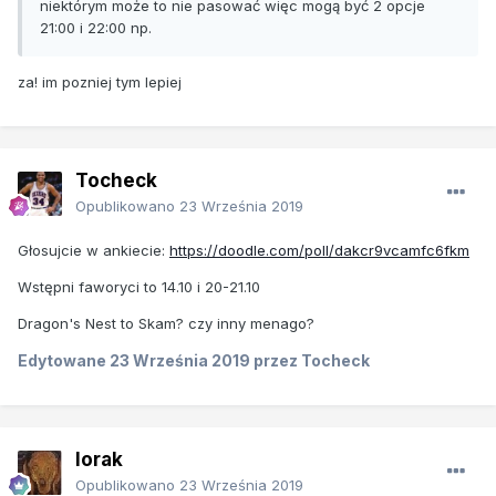
niektórym może to nie pasować więc mogą być 2 opcje
21:00 i 22:00 np.
za! im pozniej tym lepiej
Tocheck
Opublikowano
23 Września 2019
Głosujcie w ankiecie:
https://doodle.com/poll/dakcr9vcamfc6fkm
Wstępni faworyci to 14.10 i 20-21.10
Dragon's Nest to Skam? czy inny menago?
Edytowane
23 Września 2019
przez Tocheck
lorak
Opublikowano
23 Września 2019