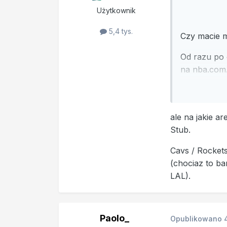
Użytkownik
5,4 tys.
Czy macie 
Od razu po 
na nba.com.
Seats. Chci
pseudo-firm
Orientujeci
ale na jakie a
klubowych
Stub.
Będę wdzię
Cavs / Rockets
(chociaz to b
LAL).
Paolo_
Opublikowano