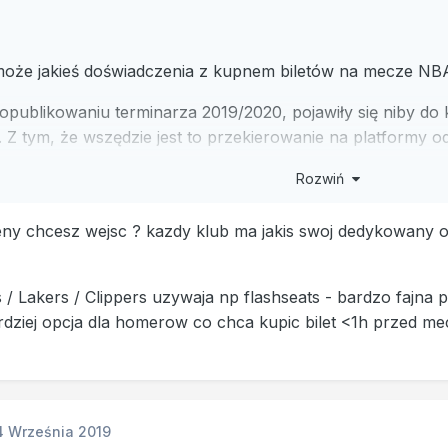
może jakieś doświadczenia z kupnem biletów na mecze NB
opublikowaniu terminarza 2019/2020, pojawiły się niby do
 Z tym, że wszędzie jest to przekierowanie na platformy 
ałbym się od nich trzymać z daleka, bo mam raczej niepr
Rozwiń
ami...
e się na ile dni przed meczem rusza oficjalna sprzedaż? Jes
reny chcesz wejsc ? kazdy klub ma jakis swoj dedykowany outl
?
czny za każdą wskazówkę!
 / Lakers / Clippers uzywaja np flashseats - bardzo fajna p
ardziej opcja dla homerow co chca kupic bilet <1h przed 
4 Września 2019