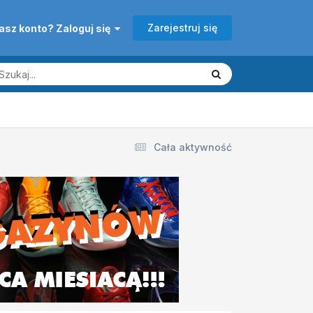
Zarejestruj się
asz konto? Zaloguj się
Cała aktywność