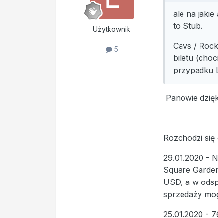
ale na jakie
to Stub.
Użytkownik
Cavs / Rock
5
biletu (cho
przypadku 
Panowie dzięk
Rozchodzi się
29.01.2020 - 
Square Garden.
USD, a w odspr
sprzedaży mog
25.01.2020 - 7