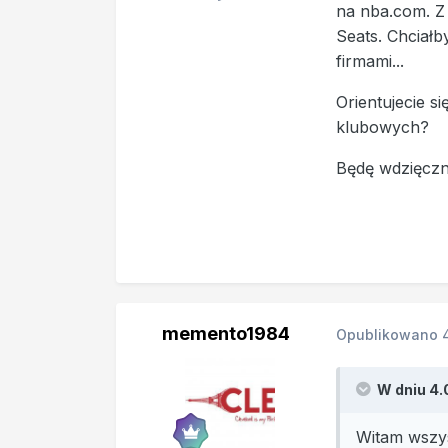
na nba.com. Z 
Seats. Chciał
firmami...
Orientujecie s
klubowych?
Będę wdzięcz
memento1984
Opublikowano
W dniu 4.
Witam wszys