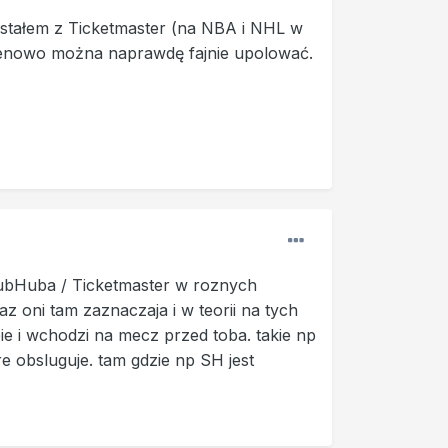
ystałem z Ticketmaster (na NBA i NHL w
cenowo można naprawdę fajnie upolować.
StubHuba / Ticketmaster w roznych
z oni tam zaznaczaja i w teorii na tych
ie i wchodzi na mecz przed toba. takie np
re obsluguje. tam gdzie np SH jest