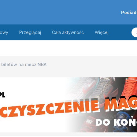
Posiad
towy
Przeglądaj
Cała aktywność
Więcej
 biletów na mecz NBA