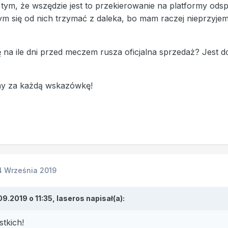
tym, że wszędzie jest to przekierowanie na platformy ods
bym się od nich trzymać z daleka, bo mam raczej nieprzy
ię na ile dni przed meczem rusza oficjalna sprzedaż? Jest 
ny za każdą wskazówkę!
4 Września 2019
09.2019 o 11:35,
laseros
napisał(a):
tkich!