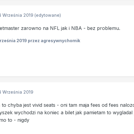
4 Września 2019
(edytowane)
etmaster zarowno na NFL jak i NBA - bez problemu.
rześnia 2019
przez agresywnychomik
4 Września 2019
 to chyba jest vivid seats - oni tam maja fees od fees naloz
yszek wychodzi na koniec a bilet jak pamietam to wygladal
o to - nigdy