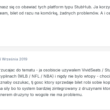
 masz się co obawiać tych platform typu StubHub. Ja korz
ceam, bilet od razu na komórkę, żadnych problemów. A i 
4 Września 2019
rzucajac do tematu - ja osobiscie uzywalem VividSeats / 
cyplinach (MLB / NFL / NBA) i nigdy nie bylo wtopy - chocia
naby oszukac, tj gosc ktory sprzedaje bilet robi sobie kop
ma sily bo to system bardziej zintegrowany z druzynami kto
rtnerem druzyny to wogole nie ma problemu.