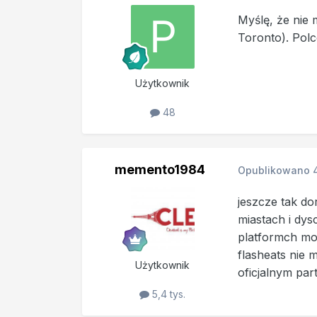
Myślę, że nie
Toronto). Pol
Użytkownik
48
memento1984
Opublikowano
jeszcze tak do
miastach i dys
platformch moz
flasheats nie 
Użytkownik
oficjalnym pa
5,4 tys.