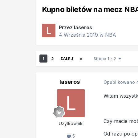
Kupno biletów na mecz NB
Przez
laseros
4 Września 2019
w
NBA
1
2
DALEJ
Strona 1 z 2
laseros
Opublikowano
Witam wszystk
Czy macie moż
Użytkownik
Od razu po op
5