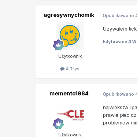
agresywnychomik
Opublikowano
Uzywalem tick
Edytowane
4 W
Użytkownik
4,3 tys.
memento1984
Opublikowano
najwieksza lipa
prawie piec dz
problemow mim
Użytkownik