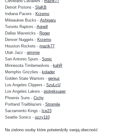
Cleveland Cavaliers -
mazik77
Detroit Pistons -
SlaKB
Indiana Pacers -
Krzemo
Milwaukee Bucks -
Ashigaru
Toronto Raptors -
Agnell
Dallas Mavericks -
Roger
Denver Nuggets -
Krzemo
Houston Rockets -
mazik77
Utah Jazz -
gimmie
San Antonio Spurs -
Sonic
Minnesota Timberwolves -
kahR
Memphis Grizzlies -
kolader
Golden State Warriors -
geniuz
Los Angeles Clippers -
SzuLcU
Los Angeles Lakers -
piotreksuper
Phoenix Suns -
Cichy
Portland Trailblazers -
Stromile
Sacramento Kings -
Ice23
Seattle Sonics -
ozzy110
Na zielono osoby które potwierdziły swoją obecność