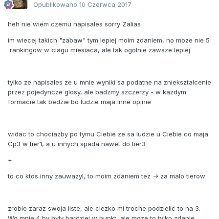
Opublikowano
10 Czerwca 2017
heh nie wiem czemu napisales sorry Zalias
im wiecej takich "zabaw" tym lepiej moim zdaniem, no moze nie 5
rankingow w ciagu miesiaca, ale tak ogolnie zawsze lepiej
tylko ze napisales ze u mnie wyniki sa podatne na znieksztalcenie
przez pojedyncze glosy, ale badzmy szczerzy - w kazdym
formacie tak bedzie bo ludzie maja inne opinie
widac to chociazby po tymu Ciebie ze sa ludzie u Ciebie co maja
Cp3 w tier1, a u innych spada nawet do tier3
+
to co ktos inny zauwazyl, to moim zdaniem tez -> za malo tierow
zrobie zaraz swoja liste, ale ciezko mi troche podzielic to na 3.
Wg mnie 4 by byly bardziej w punkt, ale moze to tylko zdanie