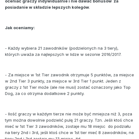
oceniać graczy indywidualnie i nie dawać bonusów za
posiadanie w składzie lepszych kolegów
.
Jak oceniamy:
- Każdy wybiera 21 zawodników (podzielonych na 3 tiery),
których uważa za najlepszych w lidze w sezonie 2016/2017.
- Za miejsce w 1st Tier zawodnik otrzymuje 5 punktów, za miejsce
w 2nd Tier 3 punkty, za miejsce w 3rd Tier 1 punkt. Jeden z
graczy z 1st Tier może (ale nie musi) zostać oznaczony jako Top
Dog, za co otrzyma dodatkowe 2 punkty.
- Ilość graczy w każdym tierze nie może być mniejsza niż 3, poza
tym można dowolnie podzielić pulę 21 graczy. Tzn. Jeśli ktoś chce
mieć w 1st Tier 3 zawodników, zostaje mu 18 miejsc do podziału
na tiery 2nd i 3rd, jeśli ktoś chce w 1st tier mieć 8 zawodników, na
tiery 2nd i 3rd zostaje mu 13 miejsc, itd.