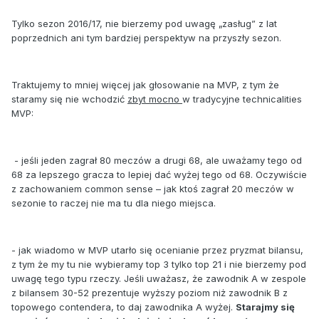
Tylko sezon 2016/17, nie bierzemy pod uwagę „zasług” z lat
poprzednich ani tym bardziej perspektyw na przyszły sezon.
Traktujemy to mniej więcej jak głosowanie na MVP, z tym że
staramy się nie wchodzić
zbyt mocno
w tradycyjne technicalities
MVP:
- jeśli jeden zagrał 80 meczów a drugi 68, ale uważamy tego od
68 za lepszego gracza to lepiej dać wyżej tego od 68. Oczywiście
z zachowaniem common sense – jak ktoś zagrał 20 meczów w
sezonie to raczej nie ma tu dla niego miejsca.
- jak wiadomo w MVP utarło się ocenianie przez pryzmat bilansu,
z tym że my tu nie wybieramy top 3 tylko top 21 i nie bierzemy pod
uwagę tego typu rzeczy. Jeśli uważasz, że zawodnik A w zespole
z bilansem 30-52 prezentuje wyższy poziom niż zawodnik B z
topowego contendera, to daj zawodnika A wyżej.
Starajmy się