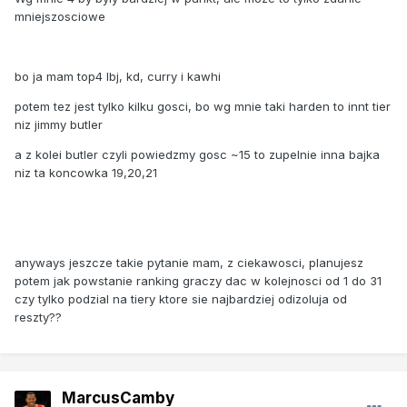
mniejszosciowe
bo ja mam top4 lbj, kd, curry i kawhi
potem tez jest tylko kilku gosci, bo wg mnie taki harden to innt tier
niz jimmy butler
a z kolei butler czyli powiedzmy gosc ~15 to zupelnie inna bajka
niz ta koncowka 19,20,21
anyways jeszcze takie pytanie mam, z ciekawosci, planujesz
potem jak powstanie ranking graczy dac w kolejnosci od 1 do 31
czy tylko podzial na tiery ktore sie najbardziej odizoluja od
reszty??
MarcusCamby