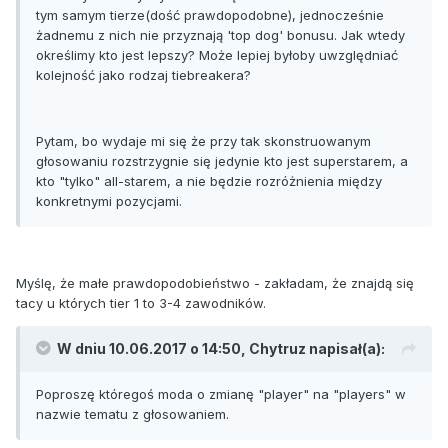
tym samym tierze(dość prawdopodobne), jednocześnie
żadnemu z nich nie przyznają 'top dog' bonusu. Jak wtedy
określimy kto jest lepszy? Może lepiej byłoby uwzględniać
kolejność jako rodzaj tiebreakera?
Pytam, bo wydaje mi się że przy tak skonstruowanym
głosowaniu rozstrzygnie się jedynie kto jest superstarem, a
kto "tylko" all-starem, a nie będzie rozróżnienia między
konkretnymi pozycjami.
Myślę, że małe prawdopodobieństwo - zakładam, że znajdą się
tacy u których tier 1 to 3-4 zawodników.
W dniu 10.06.2017 o 14:50, Chytruz napisał(a):
Poproszę któregoś moda o zmianę "player" na "players" w
nazwie tematu z głosowaniem.