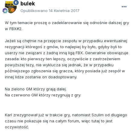
bulek
Opublikowano
14 Kwietnia 2017
W tym temacie proszę o zadeklarowanie się odnośnie dalszej gry
w FBX#2.
Jeżeli są chętnie na przejęcie zespołu w przypadku ewentualnej
rezygnacji któregoś z gmów, to najlepiej by było, gdyby byli to
userzy nie związani z żadną inną ligą FBX. Generalnie obowiązuje
zasada: kto pierwszy ten lepszy, oczywiście z zastrzeżeniem
powyższej tezy, nie wyklucza się jednak, że w przypadku
późniejszego zgłoszenia się gracza, który posiada już zespół w
innej lidze zostanie on doadoptowany.
Na zielono GM którzy grają dalej.
Na czerwono GM którzy rezygnują z gry.
Karl zrezygnował już w trakcie gry, natomiast Szulim od dlugiego
czasu nie pokazuje się na całym forum, więc tutaj to jest
oczywistość.