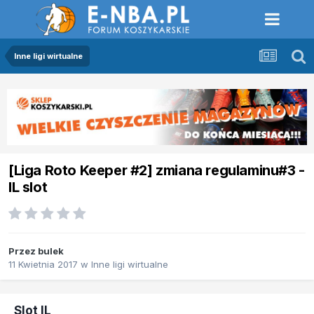
Inne ligi wirtualne
[Liga Roto Keeper #2] zmiana regulaminu#3 -
IL slot
Przez
bulek
11 Kwietnia 2017
w
Inne ligi wirtualne
Slot IL