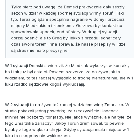
Tylko bierz pod uwagę, że Demski praktycznie cały zeszły
sezon widział w każdej spornej sytuacji winny Toruń. Taki
typ. Teraz oglądam specjalnie nagranie w domy i przecież
między Miedziakiem i ziomkiem z Gorzowa był kontakt co
spowodowało upadek, end of story. W drugiej sytuacji
gorzej ocenić, ale to Greg byl lekko z przodu jechał cały
czas swoim torem. Inna sprawa, że nasze przepisy w lidze
są strasznie mało precyzyjne.
W 1 sytuacji Demski stwierdził, że Miedziak wykorzystał kontakt,
bo i tak już był ostatni. Powiem szczerze, że na żywo jak to
widziałem, to tez raczej wyglądało to trochę nienaturalnie, ale w 1
łuku rzadko sędziowie kogoś wykluczają.
W 2 sytuacji to na żywo też raczej widziałem winę Zmarzlika. W
studio pokazali jedną powtórkę, że rzeczywiście Hancock
minimalnie poszerzył tor jazdy. Nie jakoś wyraźnie, ale na tyle, że
tego Zmarzlika zahaczył. Jakby Toruń zremisował, to pewnie
byłaby z tego większa chryja. Gdyby sytuacja miała miejsce w 1
łuku to nikogo by nie wykluczono.