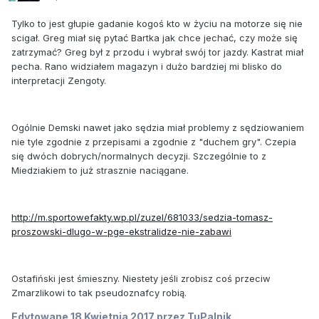
Tylko to jest głupie gadanie kogoś kto w życiu na motorze się nie
scigał. Greg miał się pytać Bartka jak chce jechać, czy może się
zatrzymać? Greg był z przodu i wybrał swój tor jazdy. Kastrat miał
pecha. Rano widziałem magazyn i dużo bardziej mi blisko do
interpretacji Zengoty.
Ogólnie Demski nawet jako sędzia miał problemy z sędziowaniem
nie tyle zgodnie z przepisami a zgodnie z "duchem gry". Czepia
się dwóch dobrych/normalnych decyzji. Szczególnie to z
Miedziakiem to już strasznie naciągane.
http://m.sportowefakty.wp.pl/zuzel/681033/sedzia-tomasz-
proszowski-dlugo-w-pge-ekstralidze-nie-zabawi
Ostafiński jest śmieszny. Niestety jeśli zrobisz coś przeciw
Zmarzlikowi to tak pseudoznafcy robią.
Edytowane
18 Kwietnia 2017
przez TuPalnik