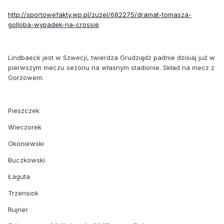
http://sportowefakty.wp.pl/zuzel/682275/dramat-tomasza-
golloba-wypadek-na-crossie
Lindbaeck jest w Szwecji, twierdza Grudziądz padnie dzisiaj już w
pierwszym meczu sezonu na własnym stadionie. Skład na mecz z
Gorzowem:
Pieszczek
Wieczorek
Okoniewski
Buczkowski
Łaguta
Trzensiok
Rujner