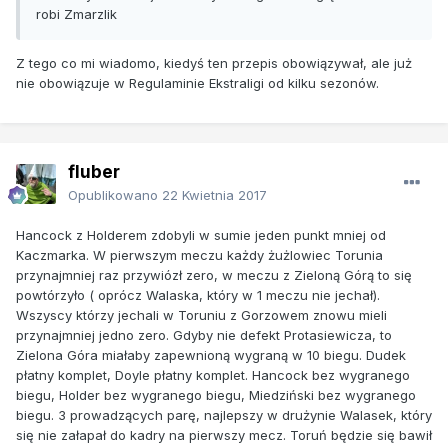
robi Zmarzlik
Z tego co mi wiadomo, kiedyś ten przepis obowiązywał, ale już
nie obowiązuje w Regulaminie Ekstraligi od kilku sezonów.
fluber
Opublikowano
22 Kwietnia 2017
Hancock z Holderem zdobyli w sumie jeden punkt mniej od
Kaczmarka. W pierwszym meczu każdy żużlowiec Torunia
przynajmniej raz przywiózł zero, w meczu z Zieloną Górą to się
powtórzyło ( oprócz Walaska, który w 1 meczu nie jechał).
Wszyscy którzy jechali w Toruniu z Gorzowem znowu mieli
przynajmniej jedno zero. Gdyby nie defekt Protasiewicza, to
Zielona Góra miałaby zapewnioną wygraną w 10 biegu. Dudek
płatny komplet, Doyle płatny komplet. Hancock bez wygranego
biegu, Holder bez wygranego biegu, Miedziński bez wygranego
biegu. 3 prowadzących parę, najlepszy w drużynie Walasek, który
się nie załapał do kadry na pierwszy mecz. Toruń będzie się bawił