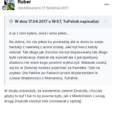
fluber
Opublikowano
17 Kwietnia 2017
W dniu 17.04.2017 o 18:57, TuPalnik napisał(a):
A ja z nimi byłem, miód i wino piłem...
No dobra, nic nie piłem bo prowadzę ale w domu to sobie
herbaty z nalewką z aronii zrobię. Jaki był mecz każdy
widział. Tak długo jak Gorzów nie był dopasowany tak długo
była rywalizacja. Kastrat się wywalił ale z perspektywy
stadionu nie wiem kogo powinni wykluczyć. Walasek szukuj
się bo w Zielonej możesz pojechać za Pawełka. Tyle na
szybko. Dla Faktów po Faktach przed Wydarzeniami w
czasie Wiadomości z Motoareny, TuPalnik.
W studiu stwierdzili, że ewidentnie zawinił Zmarzlik, chociaz
gdyby to był 1 łuk to by pewnie było, jak z Miedzińskim ( swoją
drogą Zmarzlik niezbyt miło rozmawiał z sędzią)