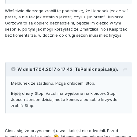
Właściwie dlaczego zrobili tę podmiankę, że Hancock jedzie w 1
parze, a nie tak jak ostatnio jeździł, czyli z juniorem? Juniorzy
Gorzowa to są dopiero beznadziejni, będzie im ciężko w tym
sezonie, po tym jak mogli korzystać ze Zmarzlika. No i Kasprzak
bez komentarza, widocznie co drugi sezon musi mieć kryzys.
W dniu 17.04.2017 o 17:42, TuPalnik napisał(a):
Meldunek ze stadionu. Pizga chłodem. Stop.
Będę chory. Stop. Vacul ma wyjebane na kibiców. Stop.
Jepsen Jensen dzisiaj może komuś albo sobie krzywde
zrobić. Stop.
Ciesz się, że przynajmniej u was kolejki nie odwołali. Przed
telewizorem dużo cieplej
W nominowanych oprócz Hancocka