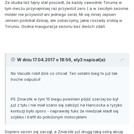
Ze studia też fajny stat poszedł, że każdy zawodnik Torunia w
tym meczu przynajmniej raz przywiózł zero ( a w zeszłym sezonie
Holder nie przywiózł ani jednego zera). Mi się mniej Jepsen
Jensen podobał dzisiaj, ale zobaczymy, jakie roszady zrobią w
Toruniu. Godna inauguracja sezonu bez dwóch zdań.
W dniu 17.04.2017 o 18:56, ely3 napisał(a):
No Vaculik robił dziś co chciał. Ten ostatni bieg to już tak
troche odpuścił
PS Zmarzlik w tym 15 biegu powinien pójść szerzej bo był
już z tyłu i nie miał szans się założyć na Hancocka a ryzyko
kontuzji było sporo - naprawdę fuks że miedziak kładł się
szybko i trafił do położonym motocyklem
Dopiero sezon się zaczął, a Zmarzlik już drugą taką ostrą akcję