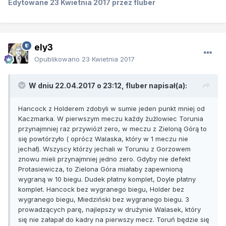
Edytowane
23 Kwietnia 2017
przez fluber
ely3
Opublikowano
23 Kwietnia 2017
W dniu 22.04.2017 o 23:12, fluber napisał(a):
Hancock z Holderem zdobyli w sumie jeden punkt mniej od
Kaczmarka. W pierwszym meczu każdy żużlowiec Torunia
przynajmniej raz przywiózł zero, w meczu z Zieloną Górą to
się powtórzyło ( oprócz Walaska, który w 1 meczu nie
jechał). Wszyscy którzy jechali w Toruniu z Gorzowem
znowu mieli przynajmniej jedno zero. Gdyby nie defekt
Protasiewicza, to Zielona Góra miałaby zapewnioną
wygraną w 10 biegu. Dudek płatny komplet, Doyle płatny
komplet. Hancock bez wygranego biegu, Holder bez
wygranego biegu, Miedziński bez wygranego biegu. 3
prowadzących parę, najlepszy w drużynie Walasek, który
się nie załapał do kadry na pierwszy mecz. Toruń będzie się