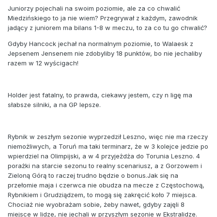
Juniorzy pojechali na swoim poziomie, ale za co chwalić
Miedzińskiego to ja nie wiem? Przegrywał z każdym, zawodnik
jadący z juniorem ma bilans 1-8 w meczu, to za co tu go chwalić?
Gdyby Hancock jechał na normalnym poziomie, to Walaesk z
Jepsenem Jensenem nie zdobyliby 18 punktów, bo nie jechaliby
razem w 12 wyścigach!
Holder jest fatalny, to prawda, ciekawy jestem, czy n ligę ma
słabsze silniki, a na GP lepsze.
Rybnik w zeszłym sezonie wyprzedził Leszno, więc nie ma rzeczy
niemożliwych, a Toruń ma taki terminarz, że w 3 kolejce jedzie po
wpierdziel na Olimpijski, a w 4 przyjeżdża do Torunia Leszno. 4
porażki na starcie sezonu to realny scenariusz, a z Gorzowem i
Zieloną Górą to raczej trudno będzie o bonus.Jak się na
przełomie maja i czerwca nie obudza na mecze z Częstochową,
Rybnikiem i Grudziądzem, to mogą się zakręcić koło 7 miejsca.
Chociaż nie wyobrażam sobie, żeby nawet, gdyby zajęli 8
miejsce w lidze, nie jechali w przyszłym sezonie w Ekstralidze.