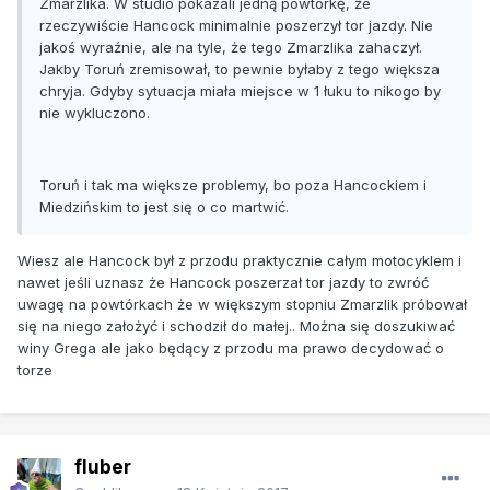
Zmarzlika. W studio pokazali jedną powtórkę, że
rzeczywiście Hancock minimalnie poszerzył tor jazdy. Nie
jakoś wyraźnie, ale na tyle, że tego Zmarzlika zahaczył.
Jakby Toruń zremisował, to pewnie byłaby z tego większa
chryja. Gdyby sytuacja miała miejsce w 1 łuku to nikogo by
nie wykluczono.
Toruń i tak ma większe problemy, bo poza Hancockiem i
Miedzińskim to jest się o co martwić.
Wiesz ale Hancock był z przodu praktycznie całym motocyklem i
nawet jeśli uznasz że Hancock poszerzał tor jazdy to zwróć
uwagę na powtórkach że w większym stopniu Zmarzlik próbował
się na niego założyć i schodził do małej.. Można się doszukiwać
winy Grega ale jako będący z przodu ma prawo decydować o
torze
fluber