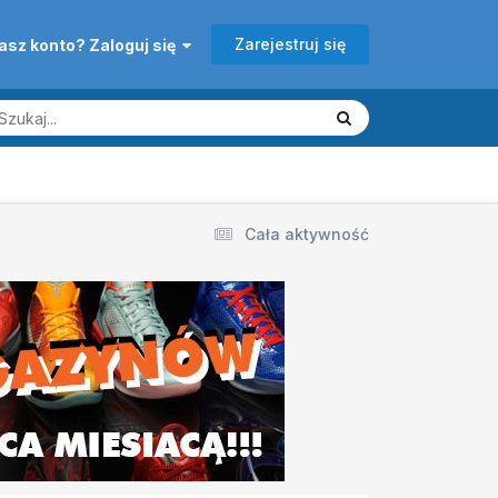
Zarejestruj się
asz konto? Zaloguj się
Cała aktywność