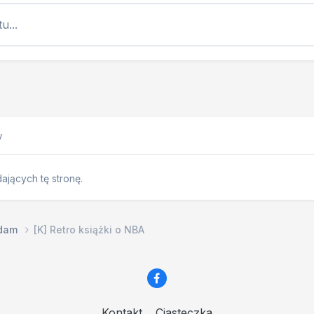
u...
w
jących tę stronę.
edam
[K] Retro książki o NBA
Kontakt
Ciasteczka