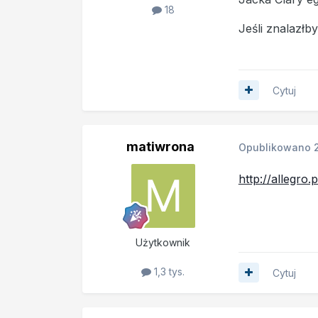
18
Jeśli znalazłb
Cytuj
matiwrona
Opublikowano
http://allegro
Użytkownik
1,3 tys.
Cytuj