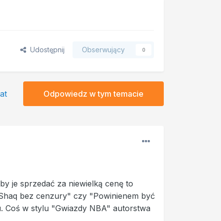
Udostępnij
Obserwujący
0
at
Odpowiedz w tym temacie
łby je sprzedać za niewielką cenę to
k "Shaq bez cenzury" czy "Powinienem być
mu. Coś w stylu "Gwiazdy NBA" autorstwa