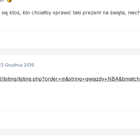
y się ktoś, kto chciałby sprawić taki prezent na święta, nie
23 Grudnia 2016
.pl/listing/listing.php?order=m&string=gwiazdy+NBA&bmatch