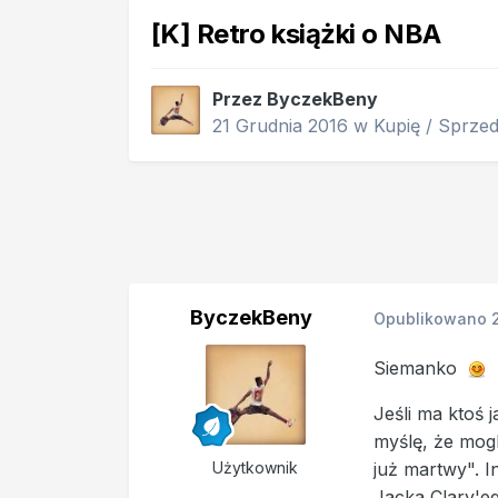
[K] Retro książki o NBA
Przez
ByczekBeny
21 Grudnia 2016
w
Kupię / Sprze
ByczekBeny
Opublikowano
Siemanko
Jeśli ma ktoś 
myślę, że mogl
Użytkownik
już martwy". I
Jacka Clary'