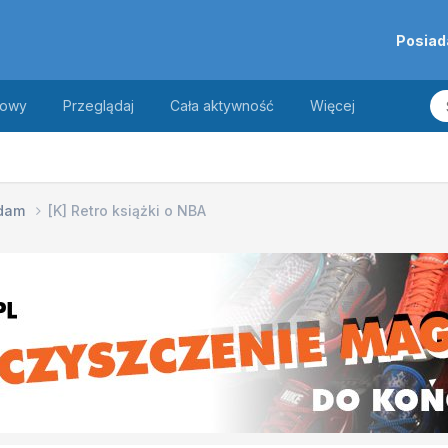
Posiad
towy
Przeglądaj
Cała aktywność
Więcej
edam
[K] Retro książki o NBA