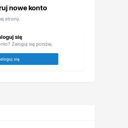
truj nowe konto
j strony.
loguj się
nto? Zaloguj się poniżej.
aloguj się