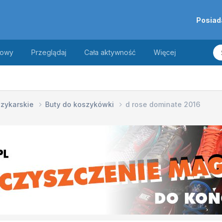
Posiad
towy
Przeglądaj
Cała aktywność
Więcej
szykarskie
Buty do koszykówki
d rose dominate 2016