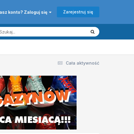
Zarejestruj się
asz konto? Zaloguj się
Cała aktywność