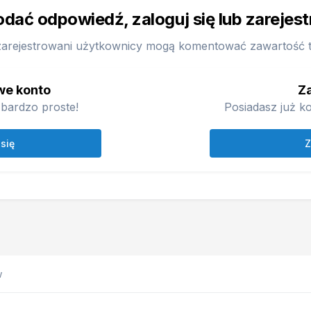
odać odpowiedź, zaloguj się lub zarejes
zarejestrowani użytkownicy mogą komentować zawartość te
we konto
Za
bardzo proste!
Posiadasz już ko
 się
Z
w