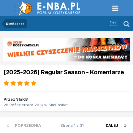
SimBasket
[2025-2026] Regular Season - Komentarze
Przez
SlaKB
26 Października 2016
w
SimBasket
POPRZEDNIA
Strona 1 z 31
DALEJ