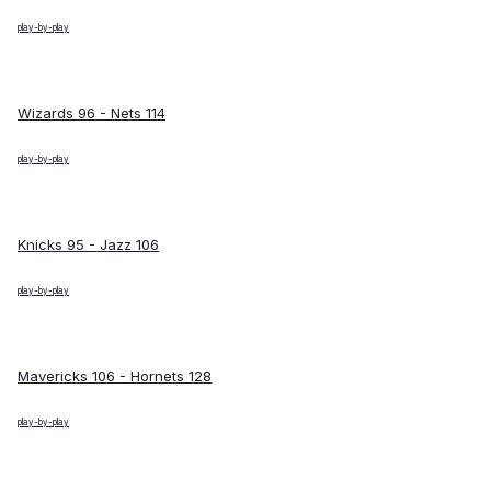
play-by-play
Wizards 96 - Nets 114
play-by-play
Knicks 95 - Jazz 106
play-by-play
Mavericks 106 - Hornets 128
play-by-play