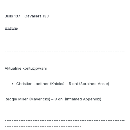
Bulls 137 - Cavaliers 133
play-by-play
---------------------------------------------------------------------
--------------------------------------------
Aktualnie kontuzjowani:
Christian Laettner (Knicks) – 5 dni (Sprained Ankle)
Reggie Miller (Mavericks) – 8 dni (Inflamed Appendix)
---------------------------------------------------------------------
--------------------------------------------