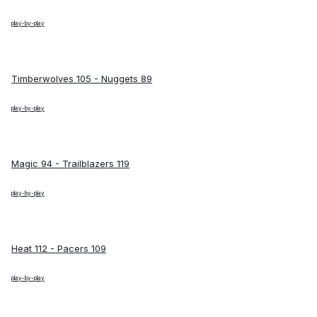
play-by-play
Timberwolves 105 - Nuggets 89
play-by-play
Magic 94 - Trailblazers 119
play-by-play
Heat 112 - Pacers 109
play-by-play