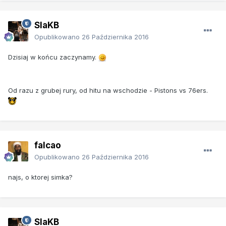
SlaKB
Opublikowano
26 Października 2016
Dzisiaj w końcu zaczynamy.
Od razu z grubej rury, od hitu na wschodzie - Pistons vs 76ers.
falcao
Opublikowano
26 Października 2016
najs, o ktorej simka?
SlaKB