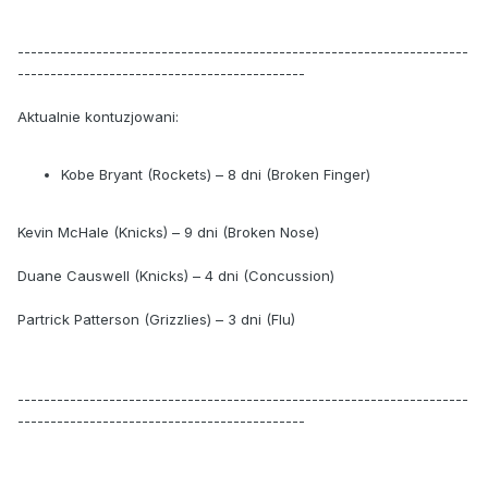
---------------------------------------------------------------------
--------------------------------------------
Aktualnie kontuzjowani:
Kobe Bryant (Rockets) – 8 dni (Broken Finger)
Kevin McHale (Knicks) – 9 dni (Broken Nose)
Duane Causwell (Knicks) – 4 dni (Concussion)
Partrick Patterson (Grizzlies) – 3 dni (Flu)
---------------------------------------------------------------------
--------------------------------------------