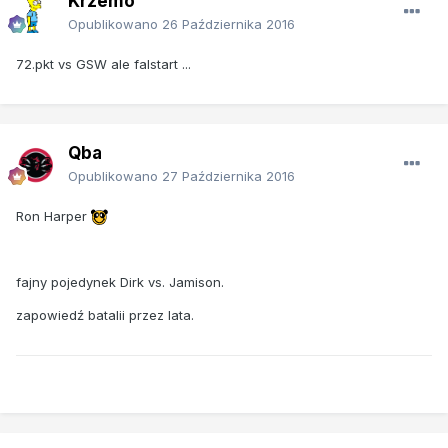
Krzemo
Opublikowano
26 Października 2016
72.pkt vs GSW ale falstart ...
Qba
Opublikowano
27 Października 2016
Ron Harper
fajny pojedynek Dirk vs. Jamison.
zapowiedź batalii przez lata.