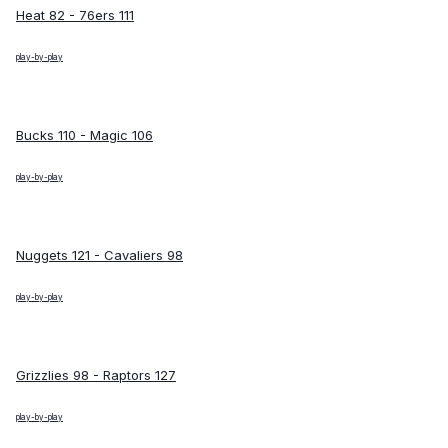
Heat 82 - 76ers 111
play-by-play
Bucks 110 - Magic 106
play-by-play
Nuggets 121 - Cavaliers 98
play-by-play
Grizzlies 98 - Raptors 127
play-by-play