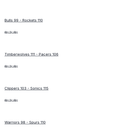
Bulls 99 - Rockets 110
play-by-play
Timberwolves 111 - Pacers 106
play-by-play
Clippers 103 - Sonics 115
play-by-play
Warriors 98 - Spurs 110