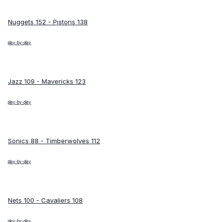
Nuggets 152 - Pistons 138
play-by-play
Jazz 109 - Mavericks 123
play-by-play
Sonics 88 - Timberwolves 112
play-by-play
Nets 100 - Cavaliers 108
play-by-play