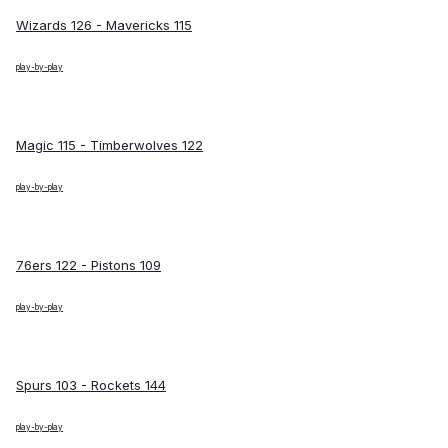
Wizards 126 - Mavericks 115
play-by-play
Magic 115 - Timberwolves 122
play-by-play
76ers 122 - Pistons 109
play-by-play
Spurs 103 - Rockets 144
play-by-play