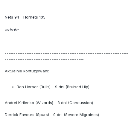
Nets 94 - Hornets 105
play-by-play
---------------------------------------------------------------------
--------------------------------------------
Aktualnie kontuzjowani:
Ron Harper (Bulls) – 9 dni (Bruised Hip)
Andrei Kirilenko (Wizards) - 3 dni (Concussion)
Derrick Favours (Spurs) - 9 dni (Severe Migraines)