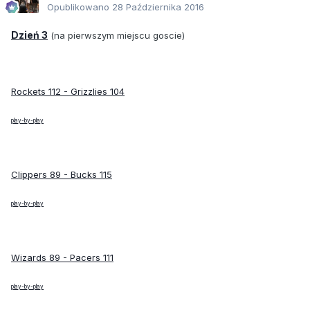
Opublikowano
28 Października 2016
Dzień 3
(na pierwszym miejscu goscie)
Rockets 112 - Grizzlies 104
play-by-play
Clippers 89 - Bucks 115
play-by-play
Wizards 89 - Pacers 111
play-by-play