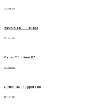
play-by-play
Raptors 119 - Bulls 103
play-by-play
Knicks 110 - Heat 87
play-by-play
Celtics 116 - Clippers 98
play-by-play