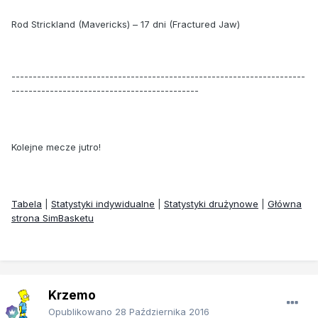
Rod Strickland (Mavericks) – 17 dni (Fractured Jaw)
---------------------------------------------------------------------
--------------------------------------------
Kolejne mecze jutro!
Tabela
|
Statystyki indywidualne
|
Statystyki drużynowe
|
Główna
strona SimBasketu
Krzemo
Opublikowano
28 Października 2016