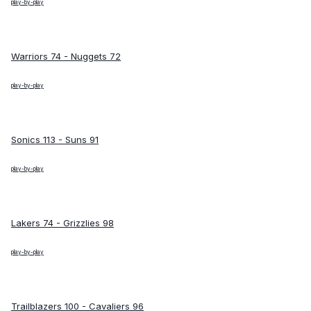
play-by-play
Warriors 74 - Nuggets 72
play-by-play
Sonics 113 - Suns 91
play-by-play
Lakers 74 - Grizzlies 98
play-by-play
Trailblazers 100 - Cavaliers 96