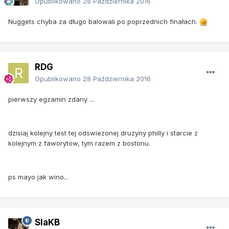
Opublikowano
28 Października 2016
Nuggets chyba za długo balowali po poprzednich finałach.
RDG
Opublikowano
28 Października 2016
pierwszy egzamin zdany ...
dzisiaj kolejny test tej odswiezonej druzyny philly i starcie z
kolejnym z faworytow, tym razem z bostonu.
ps mayo jak wino...
SlaKB