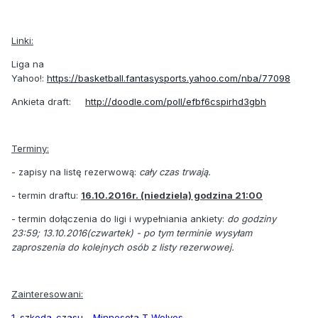
Linki:
Liga na
Yahoo!:
https://basketball.fantasysports.yahoo.com/nba/77098
Ankieta draft:
http://doodle.com/poll/efbf6cspirhd3gbh
Terminy:
- zapisy na listę rezerwową:
cały czas trwają.
- termin draftu:
16.10.2016r. (niedziela) godzina 21:00
- termin dołączenia do ligi i wypełniania ankiety:
do godziny
23:59; 13.10.2016(czwartek) - po tym terminie wysyłam
zaproszenia do kolejnych osób z listy rezerwowej.
Zainteresowani:
1. szkoda-czasu - Minnesota T Wolves