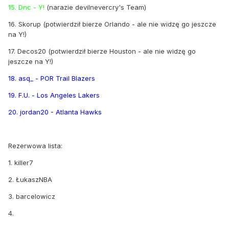
15. Dnc - Y!
(narazie devilnevercry's Team)
16. Skorup (potwierdził bierze Orlando - ale nie widzę go jeszcze
na Y!)
17. Decos20 (potwierdził bierze Houston - ale nie widzę go
jeszcze na Y!)
18. asq_ - POR Trail Blazers
19. F.U. - Los Angeles Lakers
20. jordan20 - Atlanta Hawks
Rezerwowa lista:
1. killer7
2. ŁukaszNBA
3. barcelowicz
4.