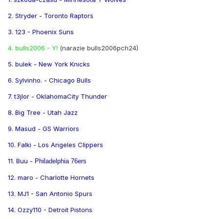
2. Stryder - Toronto Raptors
3. 123 - Phoenix Suns
4. bulls2006 - Y!
(narazie bulls2006pch24)
5. bulek - New York Knicks
6. Sylvinho. - Chicago Bulls
7. t3jlor - OklahomaCity Thunder
8. Big Tree - Utah Jazz
9. Masud - GS Warriors
10. Falki - Los Angeles Clippers
11. Buu -
Philadelphia 76ers
12. maro - Charlotte Hornets
13. MJ1 - San Antonio Spurs
14. Ozzy110 - Detroit Pistons