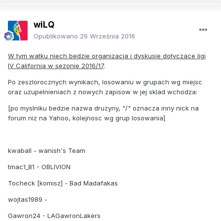
wiLQ
Opublikowano
26 Września 2016
W tym watku niech bedzie organizacja i dyskusje dotyczace ligi
IV California w sezonie 2016/17
.
Po zeszlorocznych wynikach, losowaniu w grupach wg miejsc
oraz uzupelnieniach z nowych zapisow w jej sklad wchodza:
[po myslniku bedzie nazwa druzyny, "/" oznacza inny nick na
forum niz na Yahoo, kolejnosc wg grup losowania]
kwaball - wanish's Team
tmac1_81 - OBLIVION
Tocheck [komisz] - Bad Madafakas
wojtas1989 -
Gawron24 - LAGawronLakers