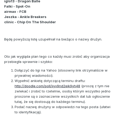
iglo13 - Dragon Balle
Falki - Spot-On
airmax - FCB
Jeszka - Ankle Breakers
clinic - Chip On The Shoulder
Będę powyższą listę uzupełniał na bieżąco o nazwy drużyn.
Oto jak wygląda plan tego co każdy musi zrobić aby organizacja
przebiegła sprawnie i szybko:
Dołączyć do ligi na Yahoo (stosowny link otrzymaliście w
prywatnej wiadomości).
Wypełnić ankietę dotyczącą terminu draftu:
http://doodle.com/poll/iiyv9nd2eik9yh48
(proszę z tym nie
zwlekać i zrobić to rzetelnie, osoby którym wszystko jedno
proszone są o zaznaczenie wszystkich dat lub ogłoszenie
tutaj, że się dostosują do każdego terminu).
Podać nazwę drużyny w odpowiedzi na tego posta (ułatwi
to identyfikację).