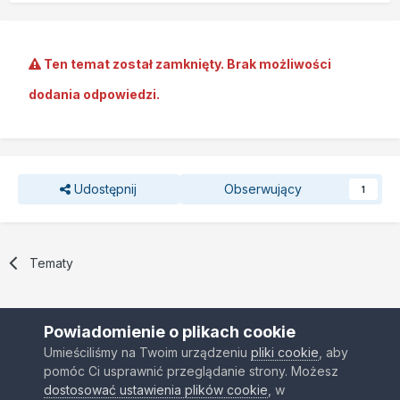
Ten temat został zamknięty. Brak możliwości
dodania odpowiedzi.
Udostępnij
Obserwujący
1
Tematy
Powiadomienie o plikach cookie
Umieściliśmy na Twoim urządzeniu
pliki cookie
, aby
pomóc Ci usprawnić przeglądanie strony. Możesz
Kontakt
Ciasteczka
dostosować ustawienia plików cookie
, w