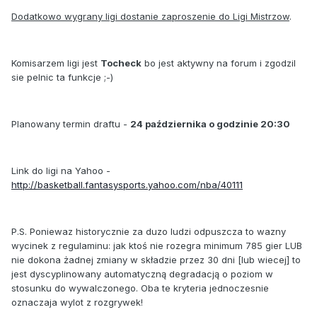
Dodatkowo wygrany ligi dostanie zaproszenie do Ligi Mistrzow
.
Komisarzem ligi jest
Tocheck
bo jest aktywny na forum i zgodzil
sie pelnic ta funkcje ;-)
Planowany termin draftu -
24 października o godzinie 20:30
Link do ligi na Yahoo -
http://basketball.fantasysports.yahoo.com/nba/40111
P.S. Poniewaz historycznie za duzo ludzi odpuszcza to wazny
wycinek z regulaminu: jak ktoś nie rozegra minimum 785 gier LUB
nie dokona żadnej zmiany w składzie przez 30 dni [lub wiecej] to
jest dyscyplinowany automatyczną degradacją o poziom w
stosunku do wywalczonego. Oba te kryteria jednoczesnie
oznaczaja wylot z rozgrywek!