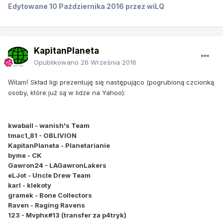
Edytowane
10 Października 2016
przez wiLQ
KapitanPlaneta
Opublikowano
26 Września 2016
Skład ligi prezentuję się następująco (pogrubioną czcionką
Witam!
osoby, które już są w lidze na Yahoo):
kwaball - wanish's Team
tmac1_81 - OBLIVION
KapitanPlaneta - Planetarianie
byme - CK
Gawron24 - LAGawronLakers
eLJot - Uncle Drew Team
karl - klekoty
gramek - Bone Collectors
Raven - Raging Ravens
123 - Mvphx#13 (transfer za p4tryk)