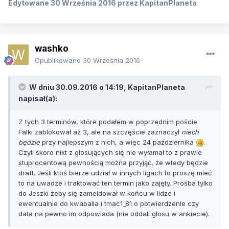
Edytowane
30 Września 2016
przez KapitanPlaneta
washko
Opublikowano
30 Września 2016
W dniu 30.09.2016 o 14:19, KapitanPlaneta
napisał(a):
Z tych 3 terminów, które podałem w poprzednim poście
Falki zablokował aż 3, ale na szczęście zaznaczył
niech
będzie
przy najlepszym z nich, a więc 24 października
.
Czyli skoro nikt z głosujących się nie wyłamał to z prawie
stuprocentową pewnością można przyjąć, że wtedy będzie
draft. Jeśli ktoś bierze udział w innych ligach to proszę mieć
to na uwadze i traktować ten termin jako zajęty. Prośba tylko
do Jeszki żeby się zameldował w końcu w lidze i
ewentualnie do kwaballa i tmac1_81 o potwierdzenie czy
data na pewno im odpowiada (nie oddali głosu w ankiecie).