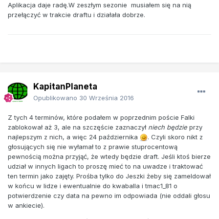
Aplikacja daje radę.W zeszłym sezonie musiałem się na nią
przełączyć w trakcie draftu i działała dobrze.
KapitanPlaneta
Opublikowano
30 Września 2016
Z tych 4 terminów, które podałem w poprzednim poście Falki
zablokował aż 3, ale na szczęście zaznaczył
niech będzie
przy
najlepszym z nich, a więc 24 października
. Czyli skoro nikt z
głosujących się nie wyłamał to z prawie stuprocentową
pewnością można przyjąć, że wtedy będzie draft. Jeśli ktoś bierze
udział w innych ligach to proszę mieć to na uwadze i traktować
ten termin jako zajęty. Prośba tylko do Jeszki żeby się zameldował
w końcu w lidze i ewentualnie do kwaballa i tmac1_81 o
potwierdzenie czy data na pewno im odpowiada (nie oddali głosu
w ankiecie).