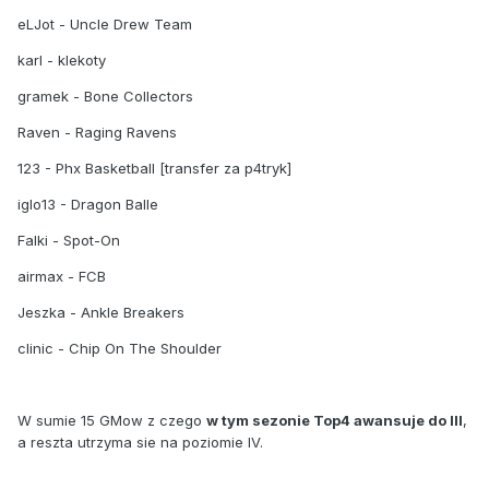
eLJot - Uncle Drew Team
karl - klekoty
gramek - Bone Collectors
Raven - Raging Ravens
123 - Phx Basketball [transfer za p4tryk]
iglo13 - Dragon Balle
Falki - Spot-On
airmax - FCB
Jeszka - Ankle Breakers
clinic - Chip On The Shoulder
W sumie 15 GMow z czego
w tym sezonie Top4 awansuje do III
,
a reszta utrzyma sie na poziomie IV.