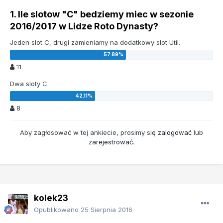
1. Ile slotow "C" bedziemy miec w sezonie
2016/2017 w Lidze Roto Dynasty?
Jeden slot C, drugi zamieniamy na dodatkowy slot Util.
11
Dwa sloty C.
8
Aby zagłosować w tej ankiecie, prosimy się
zalogować
lub
zarejestrować
.
kolek23
Opublikowano
25 Sierpnia 2016