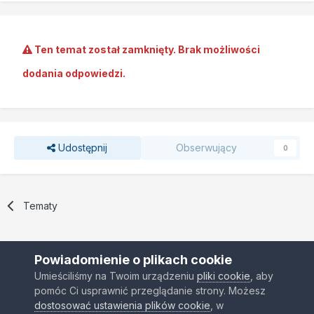
Ten temat został zamknięty. Brak możliwości
dodania odpowiedzi.
Udostępnij
Obserwujący
0
Tematy
Powiadomienie o plikach cookie
Umieściliśmy na Twoim urządzeniu
pliki cookie
, aby
pomóc Ci usprawnić przeglądanie strony. Możesz
Kontakt
Ciasteczka
dostosować ustawienia plików cookie
, w