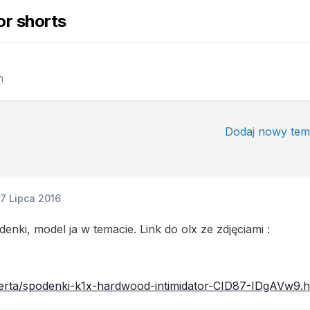
or shorts
m
Dodaj nowy tem
17 Lipca 2016
nki, model ja w temacie. Link do olx ze zdjęciami :
oferta/spodenki-k1x-hardwood-intimidator-CID87-IDgAVw9.h