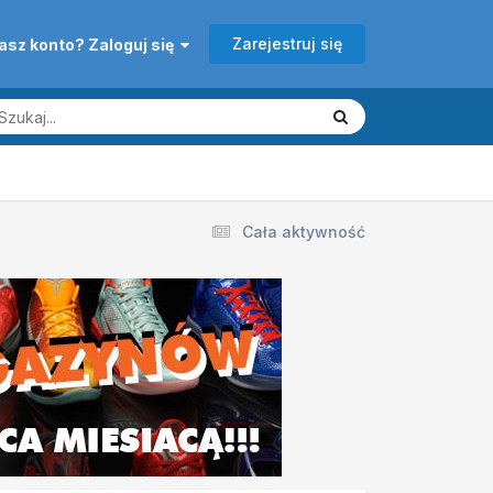
Zarejestruj się
asz konto? Zaloguj się
Cała aktywność