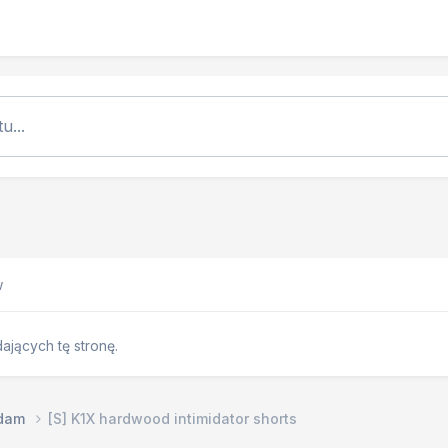
u...
w
jących tę stronę.
edam
[S] K1X hardwood intimidator shorts