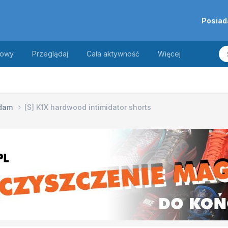
Posiad
towy
Przeglądaj
Cała aktywność
Więcej
edam
[S] K1X hardwood intimidator shorts