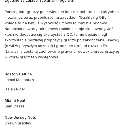
Zgodnie ze
zaktaulizowanymi regułami
:
Poniżej lista graczy po trzyletnich kontraktach rookie, których to
można już teraz przedłużyć na zasadach 'Qualifying Offer'.
Polega to na tym, iż wysokość umowy to max nie birdowy.
Natomiast czwarty rok umowy rookie zostaje skasowany. Jeżeli
ktoś nie decyduje się skorzystać z QO, to nie będzie mógł
skorzystać z możliwej propozycji graczy po zakończeniu umowy
(czyli w przyszłym sezonie) i gracz ten trafi od razu na FA.
Naturalnie zostaną zachowane prawa birdowskie przez drużynę
w której gracz ten występował.
Boston Celtics
Jamal Mashburn
Isaiah Rider
Miami Heat
Sam Cassell
New Jersey Nets
Shawn Bradley