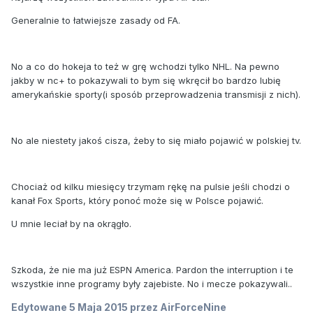
Generalnie to łatwiejsze zasady od FA.
No a co do hokeja to też w grę wchodzi tylko NHL. Na pewno
jakby w nc+ to pokazywali to bym się wkręcił bo bardzo lubię
amerykańskie sporty(i sposób przeprowadzenia transmisji z nich).
No ale niestety jakoś cisza, żeby to się miało pojawić w polskiej tv.
Chociaż od kilku miesięcy trzymam rękę na pulsie jeśli chodzi o
kanał Fox Sports, który ponoć może się w Polsce pojawić.
U mnie leciał by na okrągło.
Szkoda, że nie ma już ESPN America. Pardon the interruption i te
wszystkie inne programy były zajebiste. No i mecze pokazywali..
Edytowane
5 Maja 2015
przez AirForceNine