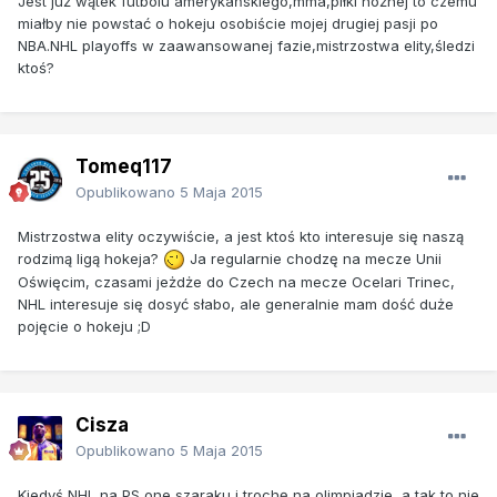
Jest już wątek futbolu amerykańskiego,mma,piłki nożnej to czemu
miałby nie powstać o hokeju osobiście mojej drugiej pasji po
NBA.NHL playoffs w zaawansowanej fazie,mistrzostwa elity,śledzi
ktoś?
Tomeq117
Opublikowano
5 Maja 2015
Mistrzostwa elity oczywiście, a jest ktoś kto interesuje się naszą
rodzimą ligą hokeja?
Ja regularnie chodzę na mecze Unii
Oświęcim, czasami jeżdże do Czech na mecze Ocelari Trinec,
NHL interesuje się dosyć słabo, ale generalnie mam dość duże
pojęcie o hokeju ;D
Cisza
Opublikowano
5 Maja 2015
Kiedyś NHL na PS one szaraku i trochę na olimpiadzie, a tak to nie