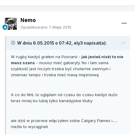
Nemo
Opublikowano
7 Maja 2015
W dniu 6.05.2015 o 07:42, ely3 napisał(a):
W rugby kiedyś grałem na Posnanii -
jak jesteś niski to nie
masz szans
- musisz mieć gabaryty. No i tam sama
szybkość jest niczym trzeba być cholernie zwinnym i
zmieniac tempo i trzeba mieć masę mięśniową
A co do NHL to oglądam od czasu do czasu kiedyś dużo
teraz mniej bo lubię tylko kanadyjskie kluby
ale dziś w przerwie włączyłem sobie Calgary Flames i......
nieźle to wyciągneli