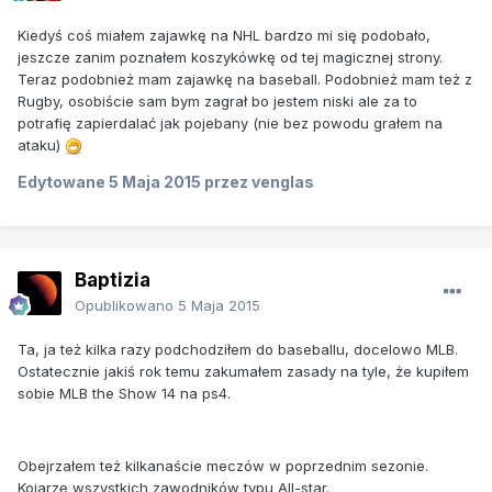
Kiedyś coś miałem zajawkę na NHL bardzo mi się podobało,
jeszcze zanim poznałem koszykówkę od tej magicznej strony.
Teraz podobnież mam zajawkę na baseball. Podobnież mam też z
Rugby, osobiście sam bym zagrał bo jestem niski ale za to
potrafię zapierdalać jak pojebany (nie bez powodu grałem na
ataku)
Edytowane
5 Maja 2015
przez venglas
Baptizia
Opublikowano
5 Maja 2015
Ta, ja też kilka razy podchodziłem do baseballu, docelowo MLB.
Ostatecznie jakiś rok temu zakumałem zasady na tyle, że kupiłem
sobie MLB the Show 14 na ps4.
Obejrzałem też kilkanaście meczów w poprzednim sezonie.
Kojarzę wszystkich zawodników typu All-star.