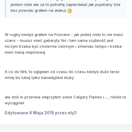
jestem niski ale za to potrafię zapierdalać jak pojebany (nie
bez powodu grałem na ataku)
W rugby kiedyś grałem na Posnanii - jak jesteś niski to nie masz
szans - musisz mieć gabaryty. No i tam sama szybkość jest
niczym trzeba być cholernie zwinnym i zmieniac tempo i trzeba
mieć masę mięśniową
A co do NHL to oglądam od czasu do czasu kiedyś dużo teraz
mniej bo lubię tylko kanadyjskie kluby
ale dziś w przerwie włączyłem sobie Calgary Flames i...... nieźle to
wyciągneli
Edytowane
6 Maja 2015
przez ely3