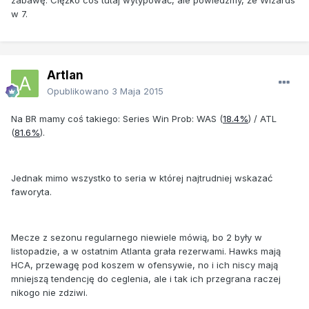
w 7.
Artlan
Opublikowano
3 Maja 2015
Na BR mamy coś takiego: Series Win Prob: WAS (
18.4%
) / ATL
(
81.6%
).
Jednak mimo wszystko to seria w której najtrudniej wskazać
faworyta.
Mecze z sezonu regularnego niewiele mówią, bo 2 były w
listopadzie, a w ostatnim Atlanta grała rezerwami. Hawks mają
HCA, przewagę pod koszem w ofensywie, no i ich niscy mają
mniejszą tendencję do ceglenia, ale i tak ich przegrana raczej
nikogo nie zdziwi.