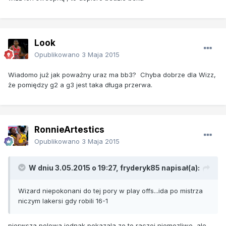
Look
Opublikowano
3 Maja 2015
Wiadomo już jak poważny uraz ma bb3? Chyba dobrze dla Wizz,
że pomiędzy g2 a g3 jest taka długa przerwa.
RonnieArtestics
Opublikowano
3 Maja 2015
W dniu 3.05.2015 o 19:27, fryderyk85 napisał(a):
Wizard niepokonani do tej pory w play offs...ida po mistrza
niczym lakersi gdy robili 16-1
pierwsza polowa jednak pokazala ze to raczej niemozliwe, ale