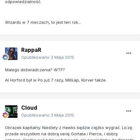
odpowiedzialność.
Wizards w 7 meczach, to jest ten rok...
RappaR
Opublikowano
3 Maja 2015
Malego doświadczenia? WTF?
Al Horford był w Po już 7 razy, Millsap, Korver także.
Cloud
Opublikowano
3 Maja 2015
Obrazek kapitalny. Niestety z Hawks będzie ciężko wygrać. Liczę
przede wszystkim na dobrą serię Gortata i Pierce, i dobrą
zabawę. Ciężko coś tutaj wytypować, ale powiedzmy, że Wizards