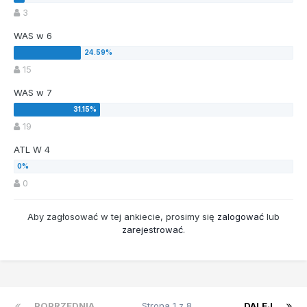
3
WAS w 6
15
WAS w 7
19
ATL W 4
0
Aby zagłosować w tej ankiecie, prosimy się
zalogować
lub
zarejestrować
.
POPRZEDNIA
Strona 1 z 8
DALEJ