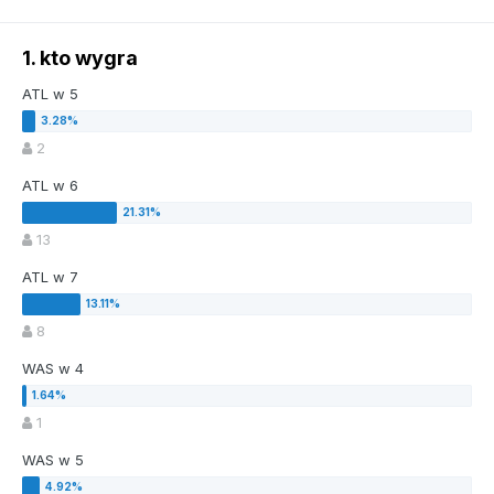
1. kto wygra
ATL w 5
2
ATL w 6
13
ATL w 7
8
WAS w 4
1
WAS w 5