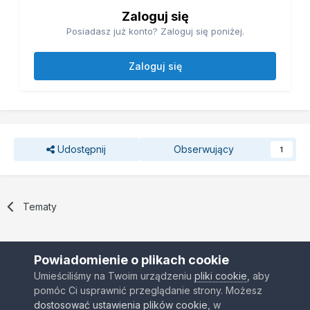
Zaloguj się
Posiadasz już konto? Zaloguj się poniżej.
Zaloguj się
Udostępnij
Obserwujący
1
Tematy
Powiadomienie o plikach cookie
Umieściliśmy na Twoim urządzeniu
pliki cookie
, aby
pomóc Ci usprawnić przeglądanie strony. Możesz
Kontakt
Ciasteczka
dostosować ustawienia plików cookie
, w