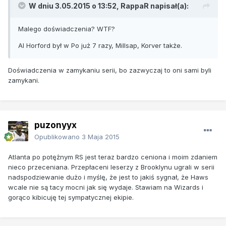
W dniu 3.05.2015 o 13:52, RappaR napisał(a):
Malego doświadczenia? WTF?
Al Horford był w Po już 7 razy, Millsap, Korver także.
Doświadczenia w zamykaniu serii, bo zazwyczaj to oni sami byli
zamykani.
puzonyyx
Opublikowano
3 Maja 2015
Atlanta po potężnym RS jest teraz bardzo ceniona i moim zdaniem
nieco przeceniana. Przepłaceni leserzy z Brooklynu ugrali w serii
nadspodziewanie dużo i myślę, że jest to jakiś sygnał, że Haws
wcale nie są tacy mocni jak się wydaje. Stawiam na Wizards i
gorąco kibicuję tej sympatycznej ekipie.