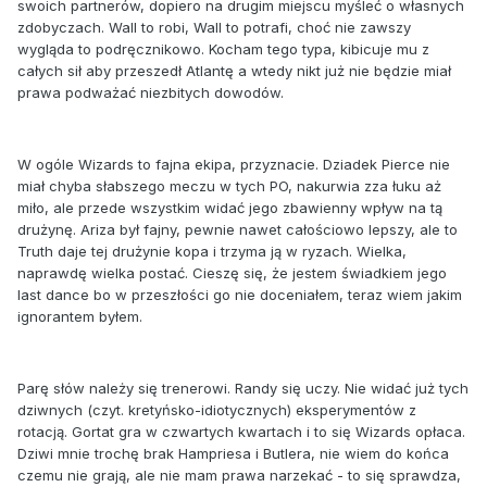
swoich partnerów, dopiero na drugim miejscu myśleć o własnych
zdobyczach. Wall to robi, Wall to potrafi, choć nie zawszy
wygląda to podręcznikowo. Kocham tego typa, kibicuje mu z
całych sił aby przeszedł Atlantę a wtedy nikt już nie będzie miał
prawa podważać niezbitych dowodów.
W ogóle Wizards to fajna ekipa, przyznacie. Dziadek Pierce nie
miał chyba słabszego meczu w tych PO, nakurwia zza łuku aż
miło, ale przede wszystkim widać jego zbawienny wpływ na tą
drużynę. Ariza był fajny, pewnie nawet całościowo lepszy, ale to
Truth daje tej drużynie kopa i trzyma ją w ryzach. Wielka,
naprawdę wielka postać. Cieszę się, że jestem świadkiem jego
last dance bo w przeszłości go nie doceniałem, teraz wiem jakim
ignorantem byłem.
Parę słów należy się trenerowi. Randy się uczy. Nie widać już tych
dziwnych (czyt. kretyńsko-idiotycznych) eksperymentów z
rotacją. Gortat gra w czwartych kwartach i to się Wizards opłaca.
Dziwi mnie trochę brak Hampriesa i Butlera, nie wiem do końca
czemu nie grają, ale nie mam prawa narzekać - to się sprawdza,