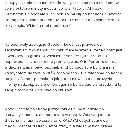
lineupy są stałe i nie ma przede wszystkim sadzania elementów
s5 na ostatnie minuty meczu (seria z Pacers i Al freakin
Harrington z Goodnem w crunch śni mi się po nocach). Ciężko to
trochę przez palce przechodzi, ale nie ma się do zbytnio czego
przyczepić, Wittman robi robotę (sic!).
Na pochwały zasługuje Gooden, koleś jest prawdziwym
zagrożeniem z dystansu, co roku mam wrażenie, że ten gość jest
stworzony do grania w wielkich meczach tylko trzeba go
odpowiednio i z umiarem wykorzystywać. Otto Porter również,
widać, że złapał pewność siebie, choć osobiście był dla mnie
kandydatem do top5 bustów tego sezonu. Nie wiadomo do końca
co jest z Nene, gra mało, a jak gra to niewiele daje drużynie,
miejmy nadzieję, że się chłop ogarnie bo bardzo się przyda na tą
serię choćby na 70% swoich skillsów.
Może i jestem pojebany pisząc taki długi post ledwie po
pierwszym meczu, ale naprawdę wierzę w Waszyngton, ta
drużyna ma jaja i pokazała to w KAŻDYM dotychczasowym
meczu. Zaczęli trafiać ważne rzuty, nie widać w nich grama