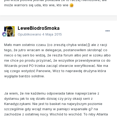
może warriors się uda, kto wie, kto wie
LeweBiodroSmoka
Opublikowano
4 Maja 2015
Mało mam ostatnio czasu (co zresztą chyba widać;]) ale z racji
tego, że jutro wracam w delegacje, postanowiłem skrobnąć co
nieco o tej serii bo widzę, że reszta forum albo jest w szoku albo
nie chce po prostu przyznać, że wszystkie przewidywania co do
Wizards przed PO trzeba zacząć otwarcie weryfikować. Nie ma
się czego wstydzić Panowie, Wizz to naprawdę drużyna która
wygląda bardzo solidnie.
Ja wiem, że nie każdemu odpowiada takie napieprzanie z
dystansu jak to się działo dzisiaj czy przy okazji serii z
Kanadyjczykami. Nie jest to basket na najwyższym poziomie
szczególnie gdy wciąż mamy w pamięci wspaniałe g7 na
zachodzie z ostatniej nocy. Wschód to wschód. To niby Atlanta