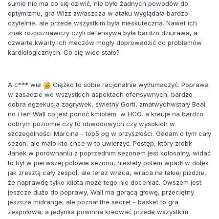
sumie nie ma co się dziwić, nie było żadnych powodów do
optymizmu, gra Wizz zwłaszcza w ataku wyglądała bardzo
czytelnie, ale przede wszystkim była nieskuteczna. Nawet ich
znak rozpoznawczy czyli defensywa była bardzo dziurawa, a
czwarte kwarty ich meczów mogły doprowadzić do problemów
kardiologicznych. Co się wiec stało?
A c*** wie
Ciężko to sobie racjonalnie wytłumaczyć. Poprawa
w zasadzie we wszystkich aspektach ofensywnych, bardzo
dobra egzekucja zagrywek, świetny Gorti, zmatwychwstały Beal
no i ten Wall co jest ponoć kmiotem w HCO, a kreuje na bardzo
dobrym poziomie czy to obwodowych czy wysokich w
szczególności Marcina - top5 pg w przyszłości. Gadam o tym cały
sezon, ale mało kto chce w to uwierzyć. Postęp, który zrobił
Janek w porównaniu z poprzednim sezonem jest kolosalny, widać
to był w pierwszej połowie sezonu, niestety potem wpadł w dołek
jak zresztą cały zespół, ale teraz wraca, wraca na takiej pizdzie,
że naprawdę tylko idiota może tego nie doceniać. Owszem jest
jeszcze dużo do poprawy, Wall ma gorącą głowę, przeciętny
jeszcze midrange, ale poznał the secret - basket to gra
zespołowa, a jedynka powinna kreować przede wszystkim