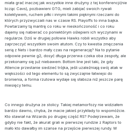
miała grać inaczej jak wszystkie inne drużyny z tej konferencji(nie
licząc Cavs), pozbawieni GTG, mieli zabijać swoich rywali
kolektywem, ruchem piłki i innymi takimi pięknymi rzeczami do
których przyzwyczaili nas w czasie RS. Playoffs to inna bajka.
Powtarzamy tą mantrę co roku w nieskończoność i co roku
dajemy się nabierać co poniektórym oślepieni ich wyczynami w
regularze. Dziś w drugiej połowie Hawks robili wszystko aby
zaprzeczyć wszystkim swoim atutom. Czy to kwestia zmęczenia
serią z Nets i bardzo mały czas na regenerację? Na to pytanie
odpowie pewnie g2, dosyć długa przerwa czeka oba zespoły, ale
przekonamy się już niebawem. Bottom line jest taki, że gdy
Atlencie przestanie siedzieć trójka, jeśli uzależniają swój atak w
większości od tego elementu to są zwyczajnie łatwiejsi do
bronienia, a forma rzutowa wydaje się słabsza niż jeszcze parę
miesięcy temu.
Co innego drużyna ze stolicy. Takiej metamorfozy nie widziałem
bardzo dawno, chyba, że macie jakieś przykłady to wspomóżcie.
Kto stawiał na Wizards po drugiej część RS? Podejrzewam, że
gdyby nie fakt, że akurat grali w pierwszej rundzie z Raptors to
mało kto dawałby im szanse na przejście pierwszej rundy. W