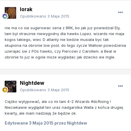
lorak
Opublikowano
3 Maja 2015
nie ma co sie sugerowac seria z BRK, bo jak juz powiedzial Ely,
tam byl strasznie niewygodny dla hawks Lopez. wizards nie maja
kogos takiego, wiec D atlanty nie bedzie musiala byc tak
skupiona na obronie low post. do tego zycze Wallowi powodzenia
uzerajac sie z PGs hawks, czy Piercowi z Carollem. a Beal w
obronie to juz w ogole moze wygladac jak dziecko we mgle.
Nightdew
Opublikowano
3 Maja 2015
Ciężko wytypować, ale co mi tam 4-2 Wizards #dcRising !
Nieciekawie wyglądał ten uraz nadgarstka Walla z końca drugiej
kwarty, ale mam nadzieję że będzie ok.
Edytowane
3 Maja 2015
przez Nightdew