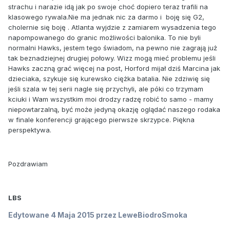
strachu i narazie idą jak po swoje choć dopiero teraz trafili na
klasowego rywala.Nie ma jednak nic za darmo i boję się G2,
cholernie się boję . Atlanta wyjdzie z zamiarem wysadzenia tego
napompowanego do granic możliwości balonika. To nie byli
normalni Hawks, jestem tego świadom, na pewno nie zagrają już
tak beznadziejnej drugiej połowy. Wizz mogą mieć problemu jeśli
Hawks zaczną grać więcej na post, Horford mijał dziś Marcina jak
dzieciaka, szykuje się kurewsko ciężka batalia. Nie zdziwię się
jeśli szala w tej serii nagle się przychyli, ale póki co trzymam
kciuki i Wam wszystkim moi drodzy radzę robić to samo - mamy
niepowtarzalną, być może jedyną okazję oglądać naszego rodaka
w finale konferencji grającego pierwsze skrzypce. Piękna
perspektywa.
Pozdrawiam
LBS
Edytowane
4 Maja 2015
przez LeweBiodroSmoka