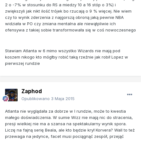
2 o -7% w stosunku do RS a miedzy 10 a 16 stóp o 3%) i
zwiększyli jak nikt ilość trójek bo rzucają o 9 % więcej. Nie wiem
czy to wynik zderzenia z najgorszą obroną jaką pewnie NBA
widziała w PO czy zmiana mentalna ale niewątpliwie ich
ofensywa z takiej sobie transformowała się w coś nowoczesnego
Stawiam Atlanta w 6 mimo wszystko Wizards nie mają pod
koszem nikogo kto mógłby robić taką rzeźnie jak robił Lopez w
pierwszej rundzie
Zaphod
Opublikowano
3 Maja 2015
Atlanta nie wyglądała za dobrze w I rundzie, może to kwestia
małego doświadczenia. W sumie Wizz nie mają nic do stracenia,
presji wielkiej nie ma a szansa na spektakularny wynik spora.
Liczę na fajną serię Beala, ale kto będzie krył Korvera? Wall to też
przewaga na jedynce, facet musi pociągnąć zespół, przejąć