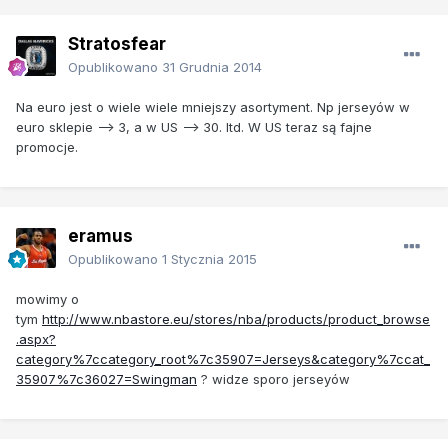
Stratosfear
Opublikowano
31 Grudnia 2014
Na euro jest o wiele wiele mniejszy asortyment. Np jerseyów w
euro sklepie --> 3, a w US --> 30. Itd. W US teraz są fajne
promocje.
eramus
Opublikowano
1 Stycznia 2015
mowimy o
tym
http://www.nbastore.eu/stores/nba/products/product_browse
.aspx?
category%7ccategory_root%7c35907=Jerseys&category%7ccat_
35907%7c36027=Swingman
? widze sporo jerseyów