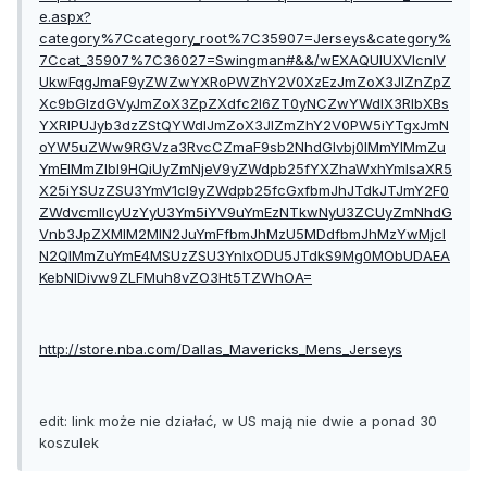
e.aspx?
category%7Ccategory_root%7C35907=Jerseys&category%
7Ccat_35907%7C36027=Swingman#&&/wEXAQUIUXVlcnlV
UkwFqgJmaF9yZWZwYXRoPWZhY2V0XzEzJmZoX3JlZnZpZ
Xc9bGlzdGVyJmZoX3ZpZXdfc2l6ZT0yNCZwYWdlX3RlbXBs
YXRlPUJyb3dzZStQYWdlJmZoX3JlZmZhY2V0PW5iYTgxJmN
oYW5uZWw9RGVza3RvcCZmaF9sb2NhdGlvbj0lMmYlMmZu
YmElMmZlbl9HQiUyZmNjeV9yZWdpb25fYXZhaWxhYmlsaXR5
X25iYSUzZSU3YmV1cl9yZWdpb25fcGxfbmJhJTdkJTJmY2F0
ZWdvcmllcyUzYyU3Ym5iYV9uYmEzNTkwNyU3ZCUyZmNhdG
Vnb3JpZXMlM2MlN2JuYmFfbmJhMzU5MDdfbmJhMzYwMjcl
N2QlMmZuYmE4MSUzZSU3YnIxODU5JTdkS9Mg0MObUDAEA
KebNlDivw9ZLFMuh8vZO3Ht5TZWhOA=
http://store.nba.com/Dallas_Mavericks_Mens_Jerseys
edit: link może nie działać, w US mają nie dwie a ponad 30
koszulek