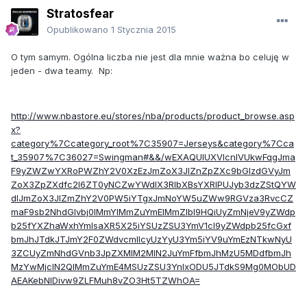
Stratosfear
Opublikowano
1 Stycznia 2015
O tym samym. Ogólna liczba nie jest dla mnie ważna bo celuję w
jeden - dwa teamy. Np:
http://www.nbastore.eu/stores/nba/products/product_browse.asp
x?
category%7Ccategory_root%7C35907=Jerseys&category%7Cca
t_35907%7C36027=Swingman#&&/wEXAQUIUXVlcnlVUkwFqgJma
F9yZWZwYXRoPWZhY2V0XzEzJmZoX3JlZnZpZXc9bGlzdGVyJm
ZoX3ZpZXdfc2l6ZT0yNCZwYWdlX3RlbXBsYXRlPUJyb3dzZStQYW
dlJmZoX3JlZmZhY2V0PW5iYTgxJmNoYW5uZWw9RGVza3RvcCZ
maF9sb2NhdGlvbj0lMmYlMmZuYmElMmZlbl9HQiUyZmNjeV9yZWdp
b25fYXZhaWxhYmlsaXR5X25iYSUzZSU3YmV1cl9yZWdpb25fcGxf
bmJhJTdkJTJmY2F0ZWdvcmllcyUzYyU3Ym5iYV9uYmEzNTkwNyU
3ZCUyZmNhdGVnb3JpZXMlM2MlN2JuYmFfbmJhMzU5MDdfbmJh
MzYwMjclN2QlMmZuYmE4MSUzZSU3YnIxODU5JTdkS9Mg0MObUD
AEAKebNlDivw9ZLFMuh8vZO3Ht5TZWhOA=