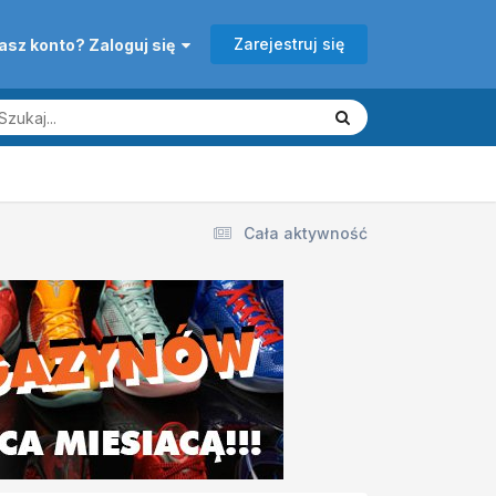
Zarejestruj się
asz konto? Zaloguj się
Cała aktywność