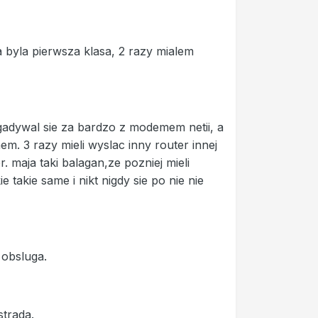
a byla pierwsza klasa, 2 razy mialem
ogadywal sie za bardzo z modemem netii, a
m. 3 razy mieli wyslac inny router innej
 maja taki balagan,ze pozniej mieli
 takie same i nikt nigdy sie po nie nie
 obsluga.
trada.