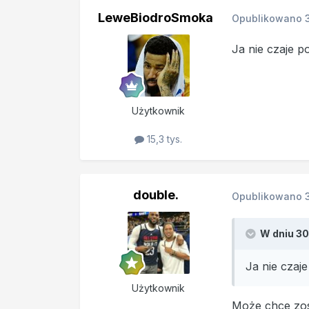
LeweBiodroSmoka
Opublikowano
Ja nie czaje p
Użytkownik
15,3 tys.
double.
Opublikowano
W dniu 30
Ja nie czaj
Użytkownik
Może chce zos