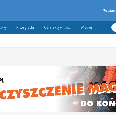
Posiad
towy
Przeglądaj
Cała aktywność
Więcej