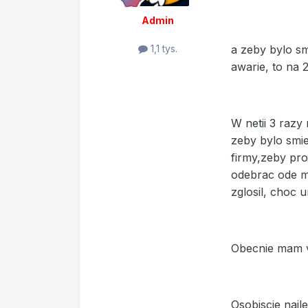
Admin
a zeby bylo sm
1,1 tys.
awarie, to na 
W netii 3 razy
zeby bylo smie
firmy,zeby pro
odebrac ode mni
zglosil, choc 
Obecnie mam ve
Osobiscie naj