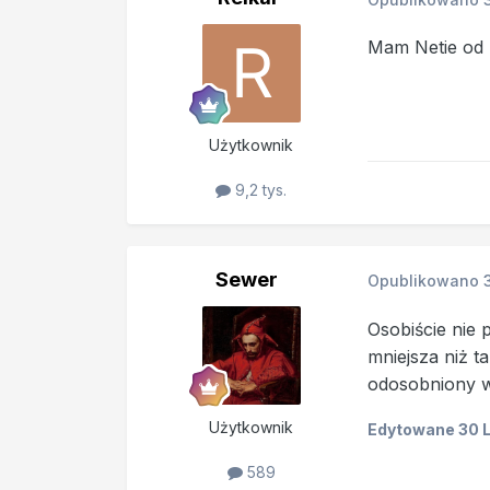
Mam Netie od p
Użytkownik
9,2 tys.
Sewer
Opublikowano
Osobiście nie 
mniejsza niż t
odosobniony w t
Użytkownik
Edytowane
30 
589