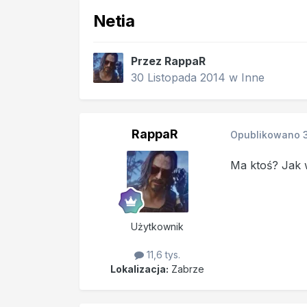
Netia
Przez
RappaR
30 Listopada 2014
w
Inne
RappaR
Opublikowano
Ma ktoś? Jak w
Użytkownik
11,6 tys.
Lokalizacja:
Zabrze