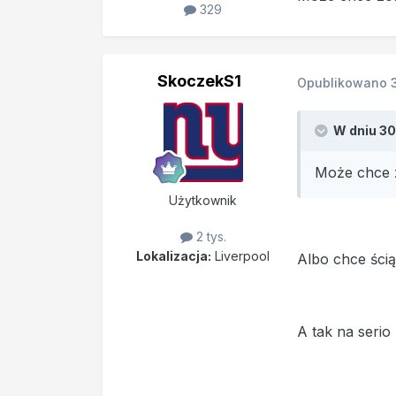
329
SkoczekS1
Opublikowano
W dniu 30.
Może chce z
Użytkownik
2 tys.
Lokalizacja:
Liverpool
Albo chce ścią
A tak na serio