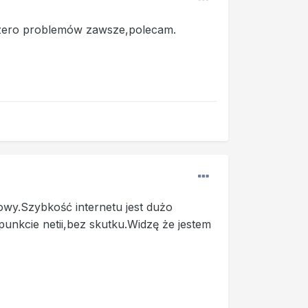
t,zero problemów zawsze,polecam.
owy.Szybkość internetu jest dużo
punkcie netii,bez skutku.Widzę że jestem