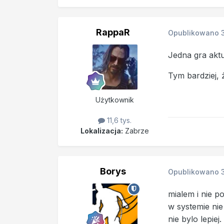
RappaR
Opublikowano
Jedna gra aktu
Tym bardziej, 
Użytkownik
11,6 tys.
Lokalizacja:
Zabrze
Borys
Opublikowano
mialem i nie p
w systemie nie
nie bylo lepiej.