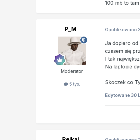
100 mb to tam 
P_M
Opublikowano
Ja dopiero od 
czasem się pr
I tak najwięk
Na laptopie dy
Moderator
Skoczek co Ty
5 tys.
Edytowane
30 
Reikai
Opublikowano