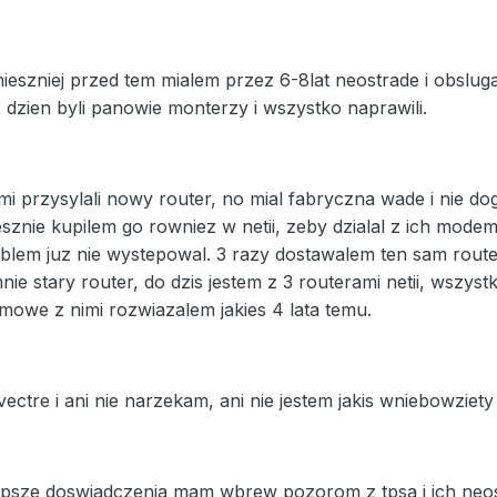
ieszniej przed tem mialem przez 6-8lat neostrade i obslug
2 dzien byli panowie monterzy i wszystko naprawili.
 mi przysylali nowy router, no mial fabryczna wade i nie d
sznie kupilem go rowniez w netii, zeby dzialal z ich modeme
blem juz nie wystepowal. 3 razy dostawalem ten sam router.
e stary router, do dzis jestem z 3 routerami netii, wszystkie
umowe z nimi rozwiazalem jakies 4 lata temu.
ctre i ani nie narzekam, ani nie jestem jakis wniebowziety
lepsze doswiadczenia mam wbrew pozorom z tpsa i ich neos