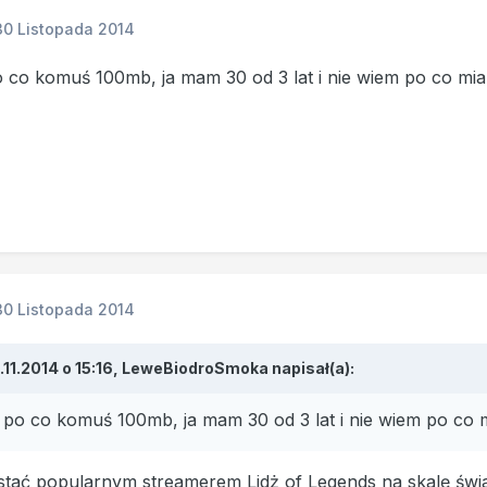
30 Listopada 2014
o co komuś 100mb, ja mam 30 od 3 lat i nie wiem po co mi
30 Listopada 2014
.11.2014 o 15:16, LeweBiodroSmoka napisał(a):
e po co komuś 100mb, ja mam 30 od 3 lat i nie wiem po co 
tać popularnym streamerem Lidż of Legends na skalę świ