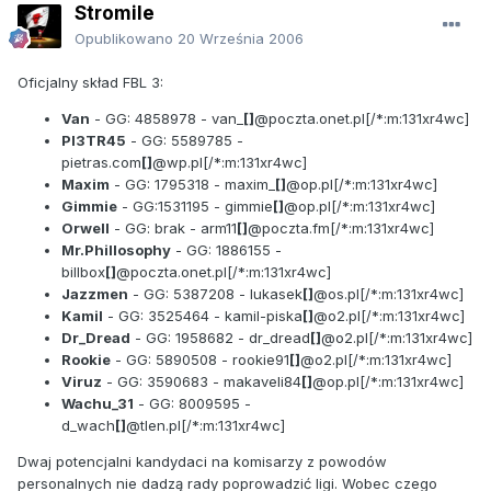
Stromile
Opublikowano
20 Września 2006
Oficjalny skład FBL 3:
Van
- GG: 4858978 - van_
[]
@poczta.onet.pl[/*:m:131xr4wc]
PI3TR45
- GG: 5589785 -
pietras.com
[]
@wp.pl[/*:m:131xr4wc]
Maxim
- GG: 1795318 - maxim_
[]
@op.pl[/*:m:131xr4wc]
Gimmie
- GG:1531195 - gimmie
[]
@op.pl[/*:m:131xr4wc]
Orwell
- GG: brak - arm11
[]
@poczta.fm[/*:m:131xr4wc]
Mr.Phillosophy
- GG: 1886155 -
billbox
[]
@poczta.onet.pl[/*:m:131xr4wc]
Jazzmen
- GG: 5387208 - lukasek
[]
@os.pl[/*:m:131xr4wc]
Kamil
- GG: 3525464 - kamil-piska
[]
@o2.pl[/*:m:131xr4wc]
Dr_Dread
- GG: 1958682 - dr_dread
[]
@o2.pl[/*:m:131xr4wc]
Rookie
- GG: 5890508 - rookie91
[]
@o2.pl[/*:m:131xr4wc]
Viruz
- GG: 3590683 - makaveli84
[]
@op.pl[/*:m:131xr4wc]
Wachu_31
- GG: 8009595 -
d_wach
[]
@tlen.pl[/*:m:131xr4wc]
Dwaj potencjalni kandydaci na komisarzy z powodów
personalnych nie dadzą rady poprowadzić ligi. Wobec czego