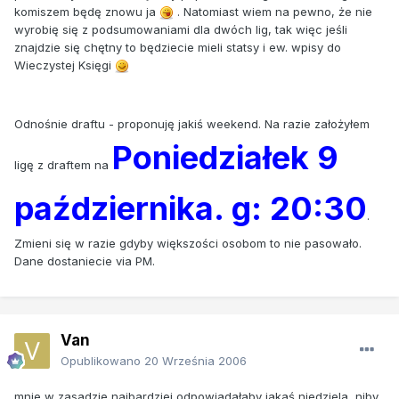
komiszem będę znowu ja
. Natomiast wiem na pewno, że nie
wyrobię się z podsumowaniami dla dwóch lig, tak więc jeśli
znajdzie się chętny to będziecie mieli statsy i ew. wpisy do
Wieczystej Księgi
Odnośnie draftu - proponuję jakiś weekend. Na razie założyłem
Poniedziałek 9
ligę z draftem na
października. g: 20:30
.
Zmieni się w razie gdyby większości osobom to nie pasowało.
Dane dostaniecie via PM.
Van
Opublikowano
20 Września 2006
mnie w zasadzie najbardziej odpowiadałaby jakaś niedziela, niby