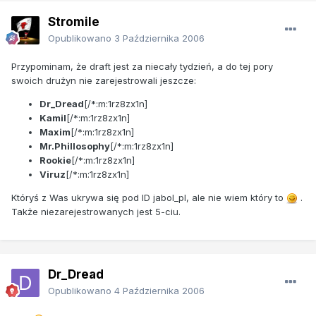
Stromile
Opublikowano
3 Października 2006
Przypominam, że draft jest za niecały tydzień, a do tej pory
swoich drużyn nie zarejestrowali jeszcze:
Dr_Dread
[/*:m:1rz8zx1n]
Kamil
[/*:m:1rz8zx1n]
Maxim
[/*:m:1rz8zx1n]
Mr.Phillosophy
[/*:m:1rz8zx1n]
Rookie
[/*:m:1rz8zx1n]
Viruz
[/*:m:1rz8zx1n]
Któryś z Was ukrywa się pod ID jabol_pl, ale nie wiem który to
.
Także niezarejestrowanych jest 5-ciu.
Dr_Dread
Opublikowano
4 Października 2006