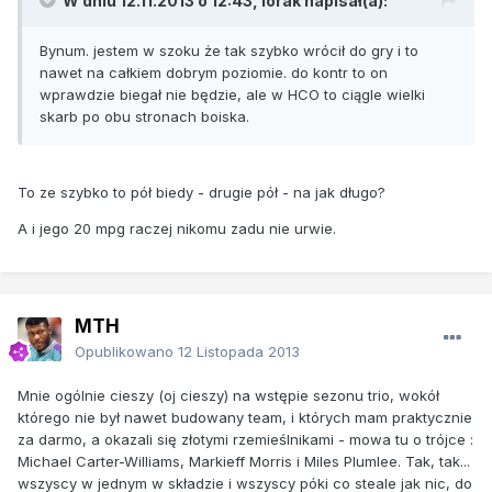
W dniu 12.11.2013 o 12:43, lorak napisał(a):
Bynum. jestem w szoku że tak szybko wrócił do gry i to
nawet na całkiem dobrym poziomie. do kontr to on
wprawdzie biegał nie będzie, ale w HCO to ciągle wielki
skarb po obu stronach boiska.
To ze szybko to pół biedy - drugie pół - na jak długo?
A i jego 20 mpg raczej nikomu zadu nie urwie.
MTH
Opublikowano
12 Listopada 2013
Mnie ogólnie cieszy (oj cieszy) na wstępie sezonu trio, wokół
którego nie był nawet budowany team, i których mam praktycznie
za darmo, a okazali się złotymi rzemieślnikami - mowa tu o trójce :
Michael Carter-Williams, Markieff Morris i Miles Plumlee. Tak, tak...
wszyscy w jednym w składzie i wszyscy póki co steale jak nic, do