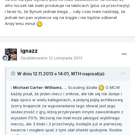
afro-loczek tak mało produkuje na tablicach (plus za przechwyty)
i teraz to, że Bynum jednak biega ... cały czas mam nadzieję, że
jednak ten pan wybierze się na kręgle i nie będzie odbierał
Andy'emu minut
ignazz
Opublikowano
12 Listopada 2013
W dniu 12.11.2013 o 14:01, MTH napisał(a):
: Michael Carter-Williams
, ... Scouting działa
O MCW
każdy pisał, że jeden mecz i zniknie, ale tak się nie dzieje i
daje sporo w wielu kategoriach, a jedyną piętą achillesową
(sorry brajancik za wypowiadanie tego słowa) jest jego
skuteczność z gry, którą przykrywam innymi zawodnikami z
wysokim FG%. Wczoraj nie miał może jakiegoś wybitnego
meczu, ale 3 bloki i 3 przechwyty, bodajże już w pierwszej
kwarcie i mogłem spać z tymi
stat sheets
spokojnie. Rookie