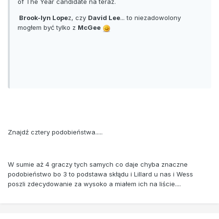
of The Year candidate na teraz.
Brook-lyn Lope
z, czy
David Lee
... to niezadowolony
mogłem być tylko z
McGee
Znajdź cztery podobieństwa.....
W sumie aż 4 graczy tych samych co daje chyba znaczne
podobieństwo bo 3 to podstawa skłądu i Lillard u nas i Wess
poszli zdecydowanie za wysoko a miałem ich na liście....