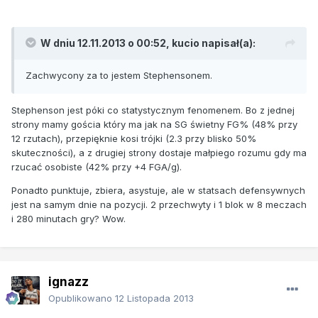
W dniu 12.11.2013 o 00:52, kucio napisał(a):
Zachwycony za to jestem Stephensonem.
Stephenson jest póki co statystycznym fenomenem. Bo z jednej
strony mamy gościa który ma jak na SG świetny FG% (48% przy
12 rzutach), przepięknie kosi trójki (2.3 przy blisko 50%
skuteczności), a z drugiej strony dostaje małpiego rozumu gdy ma
rzucać osobiste (42% przy +4 FGA/g).
Ponadto punktuje, zbiera, asystuje, ale w statsach defensywnych
jest na samym dnie na pozycji. 2 przechwyty i 1 blok w 8 meczach
i 280 minutach gry? Wow.
ignazz
Opublikowano
12 Listopada 2013