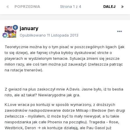
POPRZEDNIA
Strona 1 z 4
DALEJ
january
Opublikowano
11 Listopada 2013
Teoretycznie można by o tym pisać w poszczególnych ligach (jak
to się dzieje), ale fajniej chyba byłoby dyskutować stricte o
playerach w wydzielonym temacie. Sytuacja zmieni się jeszcze
milion razy, ale coś tam można już zauważyć (zwłaszcza patrząc
na rotacje trenerów).
Z gwiazd na plus zaskoczył mnie A.Davis. Jasne było, iż to bestia
roto, ale aż taka!? Niewiarygodne jak gra.
K.Love wraca po kontuzji w sposób wymarzony, z droższych
zawodników nadspodziewanie dobrze Millsap i Bledsoe (ten drugi
zwłaszcza - myślałem, iż może być to mały niewypał, a tu takie
niespodzianka jak całe Phoenix na początku). Tragedia - Rose,
Westbrick, Deron -> ok kontuzje działają, ale Pau Gasol już