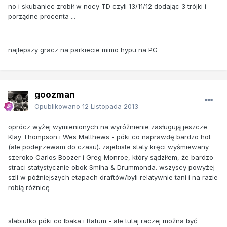
no i skubaniec zrobił w nocy TD czyli 13/11/12 dodając 3 trójki i
porządne procenta ...
najlepszy gracz na parkiecie mimo hypu na PG
goozman
Opublikowano
12 Listopada 2013
oprócz wyżej wymienionych na wyróżnienie zasługują jeszcze
Klay Thompson i Wes Matthews - póki co naprawdę bardzo hot
(ale podejrzewam do czasu). zajebiste staty kręci wyśmiewany
szeroko Carlos Boozer i Greg Monroe, który sądziłem, że bardzo
straci statystycznie obok Smiha & Drummonda. wszyscy powyżej
szli w późniejszych etapach draftów/byli relatywnie tani i na razie
robią różnicę
słabiutko póki co Ibaka i Batum - ale tutaj raczej można być