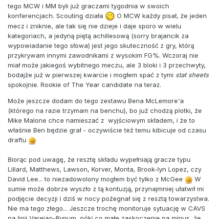
tego MCW i MM byli już graczami tygodnia w swoich
konferencjach. Scouting działa
O MCW każdy pisał, że jeden
mecz i zniknie, ale tak się nie dzieje i daje sporo w wielu
kategoriach, a jedyną piętą achillesową (sorry brajancik za
wypowiadanie tego słowa) jest jego skuteczność z gry, którą
przykrywam innymi zawodnikami z wysokim FG%. Wczoraj nie
miał może jakiegoś wybitnego meczu, ale 3 bloki i 3 przechwyty,
bodajże już w pierwszej kwarcie i mogłem spać z tymi
stat sheets
spokojnie. Rookie of The Year candidate na teraz.
Może jeszcze dodam do tego zestawu Bena McLemore'a
(którego na razie trzymam na benchu), bo już chodzą plotki, że
Mike Malone chce namieszać z wyjściowym składem, i że to
właśnie Ben będzie grał - oczywiście też temu kibicuje od czasu
draftu
Biorąc pod uwagę, że resztę składu wypełniają gracze typu
Lillard, Matthews, Lawson, Korver, Monta, Brook-lyn Lopez, czy
David Lee... to niezadowolony mogłem być tylko z McGee
W
sumie może dobrze wyszło z tą kontuzją, przynajmniej ułatwił mi
podjęcie decyzji i dziś w nocy pożegnał się z resztą towarzystwa.
Nie ma tego złego... Jeszcze trochę monitoruje sytuację w CAVS
na linii Varejao-Bynum, póki co małe zaskoczenie na minus, że