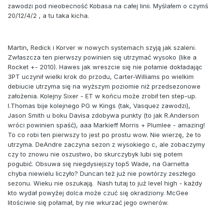
zawodzi pod nieobecność Kobasa na całej linii. Myślałem o czymś
20/12/4/2 , a tu taka kicha.
Martin, Redick i Korver w nowych systemach szyją jak szaleni.
Zwłaszcza ten pierwszy powinien się utrzymać wysoko (like a
Rocket +- 2010). Hawes jak wreszcie się nie połamie dokładając
3PT uczynił wielki krok do przodu, Carter-Williams po wielkim
debiucie utrzyma się na wyższym poziomie niż przedsezonowe
założenia. Kolejny Sixer - ET w końcu może zrobił ten step-up.
I.Thomas bije kolejnego PG w Kings (tak, Vasquez zawodzi),
Jason Smith u boku Davisa zdobywa punkty (to jak R.Anderson
wróci powinien spaść), aaa Markieff Morris + Plumlee - amazing!
To co robi ten pierwszy to jest po prostu wow. Nie wierzę, że to
utrzyma. DeAndre zaczyna sezon z wysokiego c, ale zobaczymy
czy to znowu nie oszustwo, bo skurczybyk lubi się potem
pogubić. Obsuwa się niegdysiejszy top5 Wade, na Garnetta
chyba niewielu liczyło? Duncan też już nie powtórzy zeszłego
sezonu. Wieku nie oszukają. Nash tutaj to już level high - każdy
kto wydał powyżej dolca może czuć się okradziony. McGee
litościwie się połamał, by nie wkurzać jego ownerów.