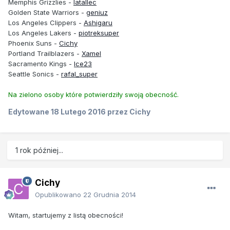
Memphis Grizzlies -
latallec
Golden State Warriors -
geniuz
Los Angeles Clippers -
Ashigaru
Los Angeles Lakers -
piotreksuper
Phoenix Suns -
Cichy
Portland Trailblazers -
Xamel
Sacramento Kings -
Ice23
Seattle Sonics -
rafal_super
Na zielono osoby które potwierdziły swoją obecność.
Edytowane
18 Lutego 2016
przez Cichy
1 rok później...
Cichy
Opublikowano
22 Grudnia 2014
Witam, startujemy z listą obecności!