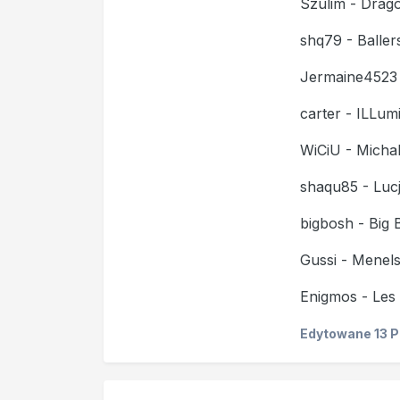
Szulim - Drag
shq79 - Baller
Jermaine4523 
carter - ILLumi
WiCiU - Michal
shaqu85 - Luc
bigbosh - Big 
Gussi - Menel
Enigmos - Les 
Edytowane
13 