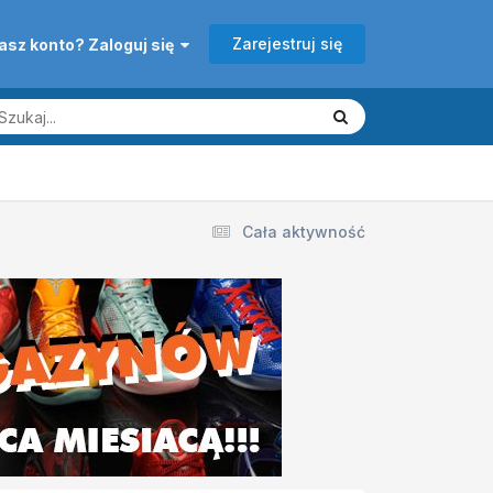
Zarejestruj się
asz konto? Zaloguj się
Cała aktywność