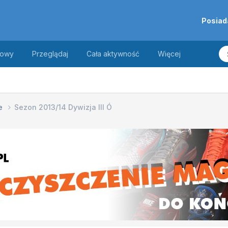
Posiad
towy
Przeglądaj
Cała aktywność
Więcej
ue
Sezon 2013/14 Dywizja III Ó