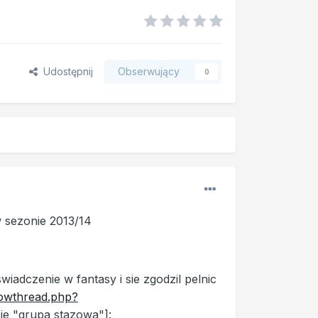
Udostępnij
Obserwujący
0
w sezonie 2013/14
iadczenie w fantasy i sie zgodzil pelnic
howthread.php?
sie "grupa stazowa"]: