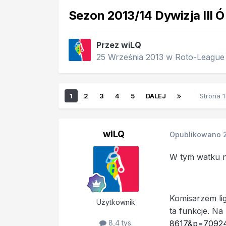
Sezon 2013/14 Dywizja III Ó
Przez
wiLQ
25 Września 2013
w
Roto-League
1
2
3
4
5
DALEJ
Strona 
wiLQ
Opublikowano
W tym watku ni
Komisarzem lig
Użytkownik
ta funkcje. Na
8617&p=70924
8,4 tys.