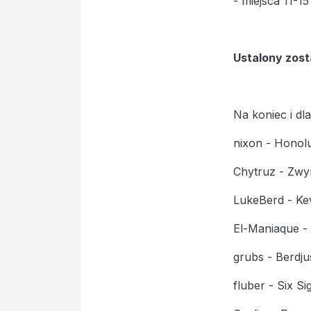
- miejsca 11-1
Ustalony zost
Na koniec i d
nixon - Honol
Chytruz - Zwy
LukeBerd - Kev
El-Maniaque - 
grubs - Berdju
fluber - Six Si