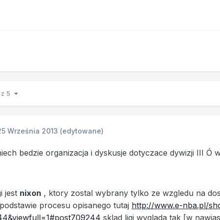
1 z 5
25 Września 2013
(edytowane)
ech bedzie organizacja i dyskusje dotyczace dywizji III Ó 
i jest
nixon
, ktory zostal wybrany tylko ze wzgledu na dosw
 podstawie procesu opisanego tutaj
http://www.e-nba.pl/s
4&viewfull=1#post709244
sklad ligi wyglada tak [w nawia