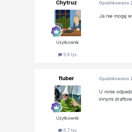
Chytruz
Opublikowano
Ja nie mogę w 
Użytkownik
9,8 tys.
fluber
Opublikowano
U mnie odpada 
innymi draftowy
Użytkownik
6,7 tys.