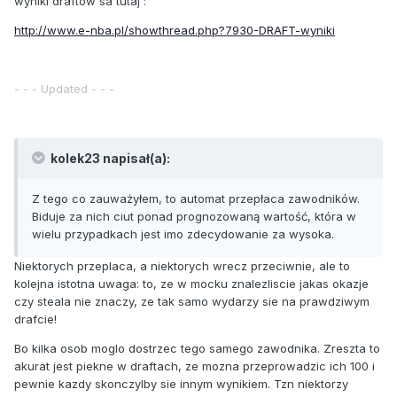
wyniki draftow sa tutaj :
http://www.e-nba.pl/showthread.php?7930-DRAFT-wyniki
- - - Updated - - -
kolek23 napisał(a):
Z tego co zauważyłem, to automat przepłaca zawodników.
Biduje za nich ciut ponad prognozowaną wartość, która w
wielu przypadkach jest imo zdecydowanie za wysoka.
Niektorych przeplaca, a niektorych wrecz przeciwnie, ale to
kolejna istotna uwaga: to, ze w mocku znalezliscie jakas okazje
czy steala nie znaczy, ze tak samo wydarzy sie na prawdziwym
drafcie!
Bo kilka osob moglo dostrzec tego samego zawodnika. Zreszta to
akurat jest piekne w draftach, ze mozna przeprowadzic ich 100 i
pewnie kazdy skonczylby sie innym wynikiem. Tzn niektorzy