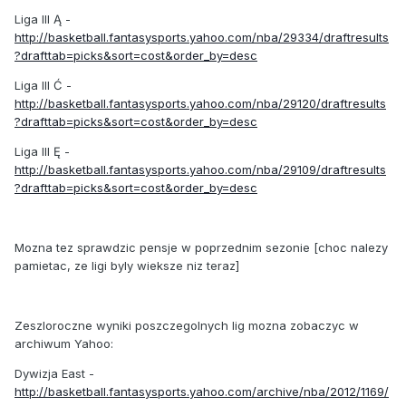
Liga III Ą -
http://basketball.fantasysports.yahoo.com/nba/29334/draftresults
?drafttab=picks&sort=cost&order_by=desc
Liga III Ć -
http://basketball.fantasysports.yahoo.com/nba/29120/draftresults
?drafttab=picks&sort=cost&order_by=desc
Liga III Ę -
http://basketball.fantasysports.yahoo.com/nba/29109/draftresults
?drafttab=picks&sort=cost&order_by=desc
Mozna tez sprawdzic pensje w poprzednim sezonie
[choc nalezy
pamietac, ze ligi byly wieksze niz teraz]
Zeszloroczne wyniki poszczegolnych lig mozna zobaczyc w
archiwum Yahoo:
Dywizja East -
http://basketball.fantasysports.yahoo.com/archive/nba/2012/1169/