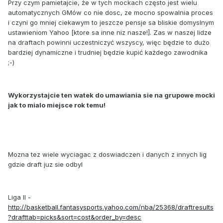
Przy czym pamietajcie, że w tych mockach często jest wielu
automatycznych GMów co nie dosc, ze mocno spowalnia proces
i czyni go mniej ciekawym to jeszcze pensje sa bliskie domyslnym
ustawieniom Yahoo [ktore sa inne niz nasze!]. Zas w naszej lidze
na draftach powinni uczestniczyć wszyscy, więc będzie to dużo
bardziej dynamiczne i trudniej będzie kupić każdego zawodnika
;-)
Wykorzystajcie ten watek do umawiania sie na grupowe mocki
jak to mialo miejsce rok temu!
Mozna tez wiele wyciagac z doswiadczen i danych z innych lig
gdzie draft juz sie odbyl
Liga II -
http://basketball.fantasysports.yahoo.com/nba/25368/draftresults
?drafttab=picks&sort=cost&order_by=desc