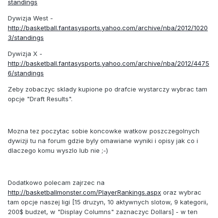
standings
Dywizja West -
http://basketball.fantasysports.yahoo.com/archive/nba/2012/1020
3/standings
Dywizja X -
http://basketball.fantasysports.yahoo.com/archive/nba/2012/4475
6/standings
Zeby zobaczyc sklady kupione po drafcie wystarczy wybrac tam
opcje "Draft Results".
Mozna tez poczytac sobie koncowke watkow poszczegolnych
dywizji tu na forum gdzie byly omawiane wyniki i opisy jak co i
dlaczego komu wyszlo lub nie ;-)
Dodatkowo polecam zajrzec na
http://basketballmonster.com/PlayerRankings.aspx
oraz wybrac
tam opcje naszej ligi [15 druzyn, 10 aktywnych slotow, 9 kategorii,
200$ budzet, w "Display Columns" zaznaczyc Dollars] - w ten