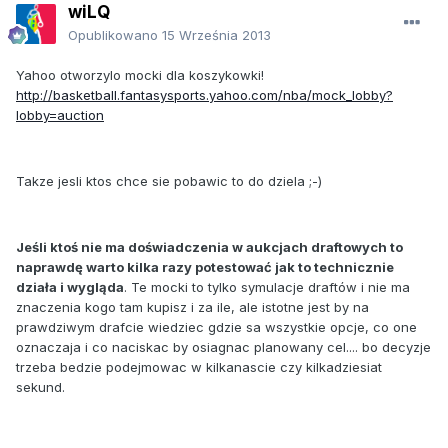
wiLQ
Opublikowano
15 Września 2013
Yahoo otworzylo mocki dla koszykowki!
http://basketball.fantasysports.yahoo.com/nba/mock_lobby?
lobby=auction
Takze jesli ktos chce sie pobawic to do dziela ;-)
Jeśli ktoś nie ma doświadczenia w aukcjach draftowych to
naprawdę warto kilka razy potestować jak to technicznie
działa i wygląda
. Te mocki to tylko symulacje draftów i nie ma
znaczenia kogo tam kupisz i za ile, ale istotne jest by na
prawdziwym drafcie wiedziec gdzie sa wszystkie opcje, co one
oznaczaja i co naciskac by osiagnac planowany cel.... bo decyzje
trzeba bedzie podejmowac w kilkanascie czy kilkadziesiat
sekund.