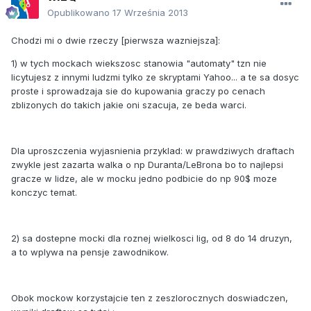
Opublikowano
17 Września 2013
Chodzi mi o dwie rzeczy [pierwsza wazniejsza]:
1) w tych mockach wiekszosc stanowia "automaty" tzn nie
licytujesz z innymi ludzmi tylko ze skryptami Yahoo... a te sa dosyc
proste i sprowadzaja sie do kupowania graczy po cenach
zblizonych do takich jakie oni szacuja, ze beda warci.
Dla uproszczenia wyjasnienia przyklad: w prawdziwych draftach
zwykle jest zazarta walka o np Duranta/LeBrona bo to najlepsi
gracze w lidze, ale w mocku jedno podbicie do np 90$ moze
konczyc temat.
2) sa dostepne mocki dla roznej wielkosci lig, od 8 do 14 druzyn,
a to wplywa na pensje zawodnikow.
Obok mockow korzystajcie ten z zeszlorocznych doswiadczen,