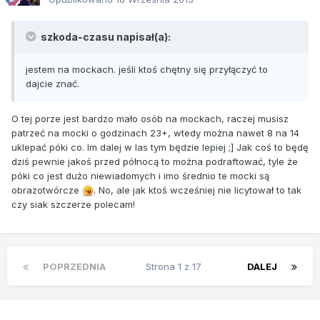
szkoda-czasu napisał(a):
jestem na mockach. jeśli ktoś chętny się przyłączyć to
dajcie znać.
O tej porze jest bardzo mało osób na mockach, raczej musisz
patrzeć na mocki o godzinach 23+, wtedy można nawet 8 na 14
uklepać póki co. Im dalej w las tym będzie lepiej ;] Jak coś to będę
dziś pewnie jakoś przed północą to można podraftować, tyle że
póki co jest dużo niewiadomych i imo średnio te mocki są
obrazotwórcze
. No, ale jak ktoś wcześniej nie licytował to tak
czy siak szczerze polecam!
POPRZEDNIA
Strona 1 z 17
DALEJ