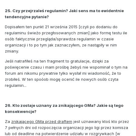
2S. Czy przejrzaleś regulamin? Jaki sens ma to ewidentnie
tendencyjne pytanie?
Dopisałem ten punkt 21 września 2015 [czyli po dodaniu do
regulaminu świeżo przegłosowanych zmian] jako formę testu ile
osób faktycznie przegląda/sprawdza regulamin w czasie
organizacji i to po tym jak zaznaczyłem, ze nastąpiły w nim
zmiany.
Jeśli natrafiłeś na ten fragment to gratulacje, dzięki za
poświęcenie czasu i mam prośbę żebyś nie wspominał o tym na
forum ani nikomu prywatnie tylko wysłał mi wiadomość, że to
zrobiłeś. W ten spoóob mogę ocenić ile nowych osób czyta
regulamin...
26. Kto zostaje uznany za znikającego GMa? Jakie są tego
konsekwencje?
Za
znikającego GMa przed draftem
jest uznawany ktoś kto przez
7 pełnych dni od rozpoczęcia organizacji jego ligi przez komisza
lub od deadline na potwierdzenie udziału w rozgrywkach [w