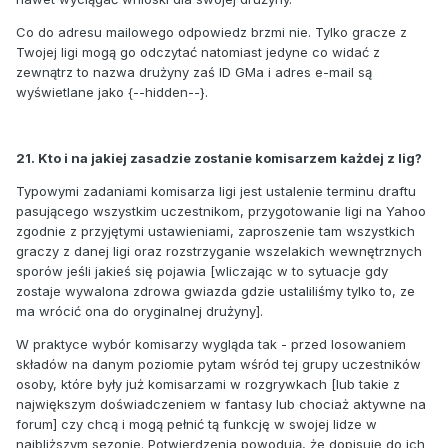
Co do adresu mailowego odpowiedz brzmi nie. Tylko gracze z
Twojej ligi mogą go odczytać natomiast jedyne co widać z
zewnątrz to nazwa drużyny zaś ID GMa i adres e-mail są
wyświetlane jako {--hidden--}.
21. Kto i na jakiej zasadzie zostanie komisarzem każdej z lig?
Typowymi zadaniami komisarza ligi jest ustalenie terminu draftu
pasującego wszystkim uczestnikom, przygotowanie ligi na Yahoo
zgodnie z przyjętymi ustawieniami, zaproszenie tam wszystkich
graczy z danej ligi oraz rozstrzyganie wszelakich wewnętrznych
sporów jeśli jakieś się pojawia [wliczając w to sytuacje gdy
zostaje wywalona zdrowa gwiazda gdzie ustaliliśmy tylko to, ze
ma wrócić ona do oryginalnej drużyny].
W praktyce wybór komisarzy wygląda tak - przed losowaniem
składów na danym poziomie pytam wśród tej grupy uczestników
osoby, które były już komisarzami w rozgrywkach [lub takie z
największym doświadczeniem w fantasy lub chociaż aktywne na
forum] czy chcą i mogą pełnić tą funkcję w swojej lidze w
najbliższym sezonie. Potwierdzenia powodują, że dopisuję do ich