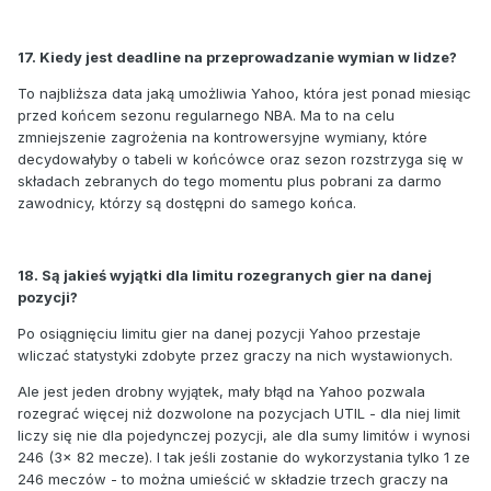
17. Kiedy jest deadline na przeprowadzanie wymian w lidze?
To najbliższa data jaką umożliwia Yahoo, która jest ponad miesiąc
przed końcem sezonu regularnego NBA. Ma to na celu
zmniejszenie zagrożenia na kontrowersyjne wymiany, które
decydowałyby o tabeli w końcówce oraz sezon rozstrzyga się w
składach zebranych do tego momentu plus pobrani za darmo
zawodnicy, którzy są dostępni do samego końca.
18. Są jakieś wyjątki dla limitu rozegranych gier na danej
pozycji?
Po osiągnięciu limitu gier na danej pozycji Yahoo przestaje
wliczać statystyki zdobyte przez graczy na nich wystawionych.
Ale jest jeden drobny wyjątek, mały błąd na Yahoo pozwala
rozegrać więcej niż dozwolone na pozycjach UTIL - dla niej limit
liczy się nie dla pojedynczej pozycji, ale dla sumy limitów i wynosi
246 (3x 82 mecze). I tak jeśli zostanie do wykorzystania tylko 1 ze
246 meczów - to można umieścić w składzie trzech graczy na