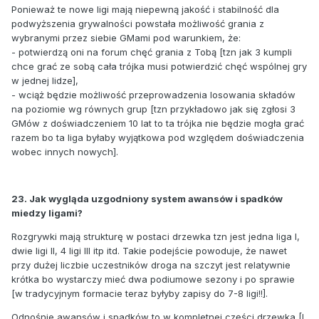
Ponieważ te nowe ligi mają niepewną jakość i stabilność dla
podwyższenia grywalności powstała możliwość grania z
wybranymi przez siebie GMami pod warunkiem, że:
- potwierdzą oni na forum chęć grania z Tobą [tzn jak 3 kumpli
chce grać ze sobą cała trójka musi potwierdzić chęć wspólnej gry
w jednej lidze],
- wciąż będzie możliwość przeprowadzenia losowania składów
na poziomie wg równych grup [tzn przykładowo jak się zgłosi 3
GMów z doświadczeniem 10 lat to ta trójka nie będzie mogła grać
razem bo ta liga byłaby wyjątkowa pod względem doświadczenia
wobec innych nowych].
23. Jak wygląda uzgodniony system awansów i spadków
miedzy ligami?
Rozgrywki mają strukturę w postaci drzewka tzn jest jedna liga I,
dwie ligi II, 4 ligi III itp itd. Takie podejście powoduje, że nawet
przy dużej liczbie uczestników droga na szczyt jest relatywnie
krótka bo wystarczy mieć dwa podiumowe sezony i po sprawie
[w tradycyjnym formacie teraz byłyby zapisy do 7-8 ligi!!].
Odnośnie awansów i spadków to w kompletnej części drzewka [I