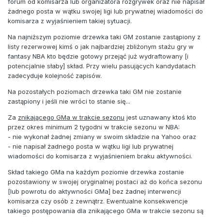
forum od komisarza lub organizatora rozgrywek oraz nie napisał
żadnego posta w wątku swojej ligi lub prywatnej wiadomości do
komisarza z wyjaśnieniem takiej sytuacji.
Na najniższym poziomie drzewka taki GM zostanie zastąpiony z
listy rezerwowej kimś o jak najbardziej zbliżonym stażu gry w
fantasy NBA kto będzie gotowy przejąć już wydraftowany [i
potencjalnie słaby] skład. Przy wielu pasujących kandydatach
zadecyduje kolejność zapisów.
Na pozostałych poziomach drzewka taki GM nie zostanie
zastąpiony i jeśli nie wróci to stanie się...
Za
znikającego GMa w trakcie sezonu
jest uznawany ktoś kto
przez okres minimum 2 tygodni w trakcie sezonu w NBA:
- nie wykonał żadnej zmiany w swoim składzie na Yahoo oraz
- nie napisał żadnego posta w wątku ligi lub prywatnej
wiadomości do komisarza z wyjaśnieniem braku aktywności.
Skład takiego GMa na każdym poziomie drzewka zostanie
pozostawiony w swojej oryginalnej postaci aż do końca sezonu
[lub powrotu do aktywności GMa] bez żadnej interwencji
komisarza czy osób z zewnątrz. Ewentualne konsekwencje
takiego postępowania dla znikającego GMa w trakcie sezonu są