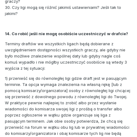
graczy?
30. Czy ligi mogą się różnić jakimiś ustawieniami? Jeśli tak to
jakimi?
14. Co robić jeśli nie mogę osobiście uczestniczyć w drafcie?
Terminy draftów we wszystkich ligach będą dobierane z
uwzględnieniem dostępności wszystkich graczy, ale gdyby nie
było możliwe znalezienie wspólnej daty lub gdyby nagle coś
komuś wypadło i nie mógłby uczestniczyć osobiście są wtedy 3
wyjścia z tej sytuacji:
1) przenieść się do równoległej ligi gdzie draft jest w pasującym
terminie. Ta opcja wymaga znalezienia na własną rękę [lub z
pomocą komisarzy/organizatora] osoby z równoległej ligi chcącej
się przenieść z dowolnego powodu z równoległej ligi do Twojej.
W praktyce pewnie najlepiej to zrobić albo przez wysłanie
wiadomości do komisarza swojej ligi z prośbą o transfer albo
poprzez ogłoszenie w wątku gdzie organizuje się liga z
pasującym terminem. Jak obie osoby potwierdza, że chcą się
przenieść na forum w wątku obu lig lub w prywatnej wiadomości
do komisarzy/organizatora i obaj komisarze tych lig nie będą