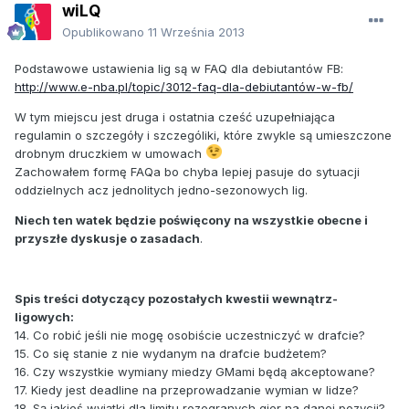
wiLQ
Opublikowano
11 Września 2013
Podstawowe ustawienia lig są w FAQ dla debiutantów FB:
http://www.e-nba.pl/topic/3012-faq-dla-debiutantów-w-fb/
W tym miejscu jest druga i ostatnia cześć uzupełniająca
regulamin o szczegóły i szczególiki, które zwykle są umieszczone
drobnym druczkiem w umowach
Zachowałem formę FAQa bo chyba lepiej pasuje do sytuacji
oddzielnych acz jednolitych jedno-sezonowych lig.
Niech ten watek będzie poświęcony na wszystkie obecne i
przyszłe dyskusje o zasadach
.
Spis treści dotyczący pozostałych kwestii wewnątrz-
ligowych:
14. Co robić jeśli nie mogę osobiście uczestniczyć w drafcie?
15. Co się stanie z nie wydanym na drafcie budżetem?
16. Czy wszystkie wymiany miedzy GMami będą akceptowane?
17. Kiedy jest deadline na przeprowadzanie wymian w lidze?
18. Są jakieś wyjątki dla limitu rozegranych gier na danej pozycji?