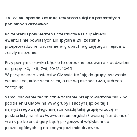
25. W jaki sposób zostaną utworzone ligi na pozostałych
poziomach drzewka?
Po zebraniu potwierdzeń uczestnictwa i uzupełnieniu
ewentualnie powstałych luk [pytanie 29] zostanie
przeprowadzone losowanie w grupach wg zajętego miejsca w
zeszłym sezonie.
Przy pełnym drzewku będzie to coroczne losowanie z podziałem
na grupy 1-3, 4-6, 7-9, 10-12, 13-15.
W przypadkach zastępstw GMowie trafiają do grupy losowania
wg miejsca, które sami zajęli, a nie wg miejsca GMa, którego
zastępują.
Samo losowanie technicznie zostanie przeprowadzone tak - po
podzieleniu GMów na w/w grupy i zaczynając od tej z
najwyższego zajętego miejsca każdą taką grupę wrzucę w
postaci listy na
http://www.random.org/lists/
wcisnę "randomize" i
wynik po kolei od góry będę przypisywał wężykiem do
poszczególnych lig na danym poziomie drzewka.