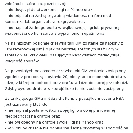
zależności która jest późniejsza]:
- nie dołączył do utworzonej ligi na Yahoo oraz
- nie odpisał na żadną prywatną wiadomość na forum od
komisarza lub organizatora rozgrywek oraz
- nie napisał żadnego posta w wątku swojej ligi lub prywatnej
wiadomości do komisarza z wyjaśnieniem opóźnienia.
Na najniższym poziomie drzewka taki GM zostanie zastąpiony z
listy rezerwowej kimś o jak najbardziej zbliżonym stażu gry w
fantasy NBA. Przy wielu pasujących kandydatach zadecyduje
kolejność zapisów.
Na pozostałych poziomach drzewka taki GM zostanie zastąpiony
zgodnie z procedurą z pytania 29, ale tylko do momentu draftu w
lidze, z której przechodzi oraz draftu w lidze do której przechodzi.
Gdyby było po drafcie w którejś lidze to nie zostanie zastąpiony.
Za
znikającego GMa między draftem, a początkiem sezonu
NBA
jest uznawany ktoś kto:
- nie napisał posta w wątku swojej ligi o swojej planowanej
nieobecności na drafcie oraz
- nie był obecny na drafcie swojej ligi na Yahoo oraz
- w 3 dni po drafcie nie odpisał na żadną prywatną wiadomość na