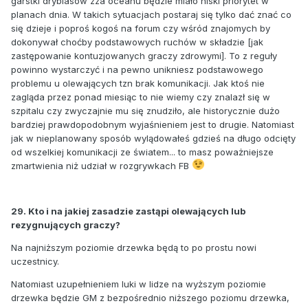
garstki dryblasów zza oceanu będzie miało niski priorytet w
planach dnia. W takich sytuacjach postaraj się tylko dać znać co
się dzieje i poproś kogoś na forum czy wśród znajomych by
dokonywał choćby podstawowych ruchów w składzie [jak
zastępowanie kontuzjowanych graczy zdrowymi]. To z reguły
powinno wystarczyć i na pewno unikniesz podstawowego
problemu u olewających tzn brak komunikacji. Jak ktoś nie
zagląda przez ponad miesiąc to nie wiemy czy znalazł się w
szpitalu czy zwyczajnie mu się znudziło, ale historycznie dużo
bardziej prawdopodobnym wyjaśnieniem jest to drugie. Natomiast
jak w nieplanowany sposób wylądowałeś gdzieś na długo odcięty
od wszelkiej komunikacji ze światem... to masz poważniejsze
zmartwienia niż udział w rozgrywkach FB
29. Kto i na jakiej zasadzie zastąpi olewających lub
rezygnujących graczy?
Na najniższym poziomie drzewka będą to po prostu nowi
uczestnicy.
Natomiast uzupełnieniem luki w lidze na wyższym poziomie
drzewka będzie GM z bezpośrednio niższego poziomu drzewka,