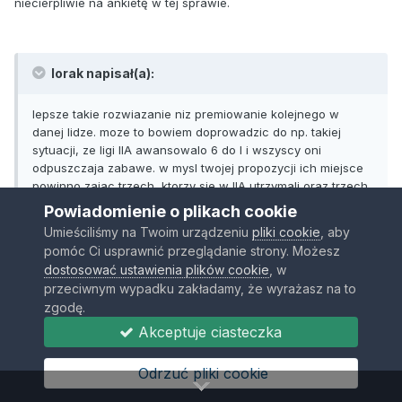
niecierpliwie na ankietę w tej sprawie.
lorak napisał(a):
lepsze takie rozwiazanie niz premiowanie kolejnego w
danej lidze. moze to bowiem doprowadzic do np. takiej
sytuacji, ze ligi IIA awansowalo 6 do I i wszyscy oni
odpuszczaja zabawe. w mysl twojej propozycji ich miejsce
powinno zajac trzech, ktorzy sie w IIA utrzymali oraz trzech,
ktorzy z IIA spadli do III....
Powiadomienie o plikach cookie
Umieściliśmy na Twoim urządzeniu
pliki cookie
, aby
Przeczytaj jeszcze raz co sam napisałeś i jeżeli to mają być
pomóc Ci usprawnić przeglądanie strony. Możesz
argumenty to każdy można w ten sposób zbijać. Po pierwsze to z
dostosować ustawienia plików cookie
, w
IIA i IIB będzie awansowało po 3 GMów a nie po 6, a po drugie
przeciwnym wypadku zakładamy, że wyrażasz na to
naprawdę wierzysz ze tacy co awansują to w następnym sezonie
zgodę.
rezygnują? Nawet jak coś takiego nieprawdopodobnego co
napisałeś się stanie to awansują kolesie z miejsc 4-6 więc żadni
Akceptuje ciasteczka
to spadkowicze. Tylko nie pisz w odpowiedzi "a co jeżeli Ci też
zrezygnują?" bo to już będzie śmieszny argument
Odrzuć pliki cookie