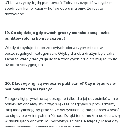
UTIL i wszyscy będą punktować. Żeby oszczędzić wszystkim
zbędnych komplikacji w końcówce uznajemy, że jest to
dozwolone.
19. Co się dzieje gdy dwóch graczy ma taka samą liczbę
punktów roto na koniec sezonu?
Wtedy decyduje liczba zdobytych pierwszych miejsc w
poszczególnych kategoriach. Gdyby dla obu drużyn była taka
sama to wtedy decyduje liczba zdobytych drugich miejsc itp itd
aż do rozstrzygnięcia.
20. Dlaczego ligi są widoczne publicznie? Czy mój adres e-
mailowy widzą wszyscy?
Z reguły ligi prywatne są dostępne tylko dla jej uczestników, ale
ponieważ chcemy stworzyć większe rozgrywki wprowadzamy
taką modyfikację by gracze ze wszystkich lig mogli obserwować
co się dzieje w innych na Yahoo. Dzięki temu można udzielać się
w dyskusjach obcych lig, porównywać tabele między ligami czy
nawet wyciągać wnioski dla swojej drużyny.