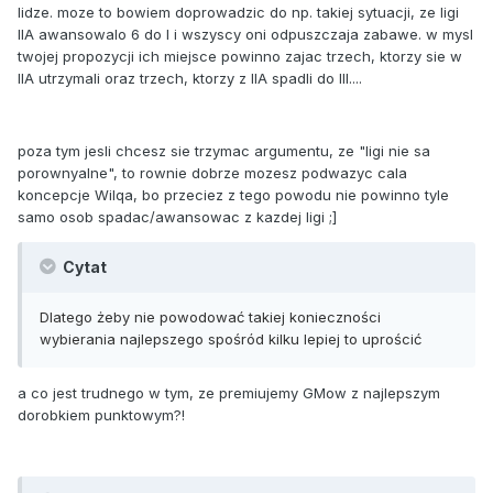
lidze. moze to bowiem doprowadzic do np. takiej sytuacji, ze ligi
IIA awansowalo 6 do I i wszyscy oni odpuszczaja zabawe. w mysl
twojej propozycji ich miejsce powinno zajac trzech, ktorzy sie w
IIA utrzymali oraz trzech, ktorzy z IIA spadli do III....
poza tym jesli chcesz sie trzymac argumentu, ze "ligi nie sa
porownyalne", to rownie dobrze mozesz podwazyc cala
koncepcje Wilqa, bo przeciez z tego powodu nie powinno tyle
samo osob spadac/awansowac z kazdej ligi ;]
Cytat
Dlatego żeby nie powodować takiej konieczności
wybierania najlepszego spośród kilku lepiej to uprościć
a co jest trudnego w tym, ze premiujemy GMow z najlepszym
dorobkiem punktowym?!