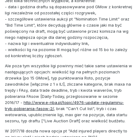
Jest kilka technicznych wyjątków, a konkretnie:
- data i godzina draftu są dopasowywane pod GMow z konkretnej
ligi niezależnie od pozostałej części rozgrywek,
- szczegółowe ustawienia aukcji pt "Nomination Time Limit" oraz
"Bid Time Limit", które decydują głównie o czasie jaki ma być
poświęcony na draft, mogą być ustawione przez komisza na wg
niego najlepsza opcje dla danej godziny rozpoczęcia,
- nazwa ligi i ewentualnie indywidualny link,
- wielkości lig na poziomie III mogą być różne od 15 bo to zależy
od konkretnej liczby zgłoszeń.
Ale poza tym wszystkie ligi powinny mieć takie same ustawienia w
następujących opcjach: wielkość ligi na pełnych poziomach
drzewka [po 15 GMow], typ punktowania Roto, pozycje
zawodników [włącznie z 1 x IL!], zliczane kategorie, brak maxa na
trejdy i FAsy, data trade deadline, tryb i kwota waiverów, tryb
pobierania FAsow [Daily-Today, przeglosowanie w sezonie
2016/17 -
http://www.e-nba.pl/topic/4976-update-regulaminu-
tryb-pobierania-fasow-2/
, brak "Can't Cut list", tryb i czas
wetowania, upublicznienie ligi, max gier na pozycje, data startu
sezonu, typ draftu ["Live Auction Draft] oraz wielkość budżetu.
W 2017/18 doszła nowa opcja pt "Add injured players directly to
an injury slot" i niech bedzie ustawiona na "NO".