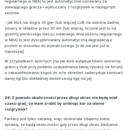
regularnego w NBA] to jest automatycznie uznawany za
olewającego gracza i wykluczany z rozgrywek w następnym
sezonie.
- jak ktoś nie dogra 35 gier [lub więcej] LUB nie dokona żadnej
zmiany w składzie przez 30 dni [lub więcej, liczone jest to od
godziny pierwszego meczu ostatniego dnia sezonu regularnego
w NBA] to jest dyscyplinowany automatyczną degradacją o
poziom w stosunku do wywalczonego [o ile nie jest już w
najniższej].
W przypadkach spornych [np jak ktoś wyląduje blisko umownej
granicy i/lub przy podaniu uzasadnienia takiej sytuacji na forum]
o zakwalifikowaniu kogoś do w/w określeń zadecyduje komisarz
danej ligi [bo dokładniej śledził swoją ligę niż ja].
28. Z powodu okoliczności przez długi okres nie będę miał
czasu grać, co mam zrobić by uniknąć kar za olanie
rozgrywek?
Fantasy jest tylko zabawą, więc doskonale zdajemy sobie
sprawę, że będą okoliczności gdy przez długi okres śledzenie