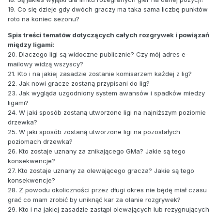
19. Co się dzieje gdy dwóch graczy ma taka sama liczbę punktów
roto na koniec sezonu?
Spis treści tematów dotyczących całych rozgrywek i powiązań
między ligami:
20. Dlaczego ligi są widoczne publicznie? Czy mój adres e-
mailowy widzą wszyscy?
21. Kto i na jakiej zasadzie zostanie komisarzem każdej z lig?
22. Jak nowi gracze zostaną przypisani do lig?
23. Jak wygląda uzgodniony system awansów i spadków miedzy
ligami?
24. W jaki sposób zostaną utworzone ligi na najniższym poziomie
drzewka?
25. W jaki sposób zostaną utworzone ligi na pozostałych
poziomach drzewka?
26. Kto zostaje uznany za znikającego GMa? Jakie są tego
konsekwencje?
27. Kto zostaje uznany za olewającego gracza? Jakie są tego
konsekwencje?
28. Z powodu okoliczności przez długi okres nie będę miał czasu
grać co mam zrobić by uniknąć kar za olanie rozgrywek?
29. Kto i na jakiej zasadzie zastąpi olewających lub rezygnujących