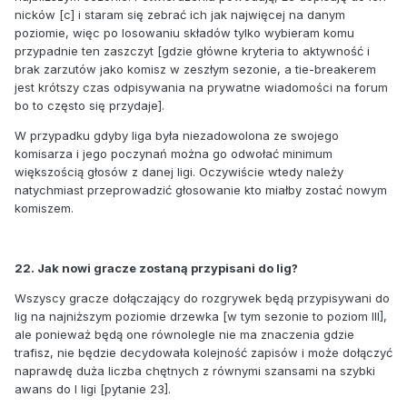
nicków [c] i staram się zebrać ich jak najwięcej na danym
poziomie, więc po losowaniu składów tylko wybieram komu
przypadnie ten zaszczyt [gdzie główne kryteria to aktywność i
brak zarzutów jako komisz w zeszłym sezonie, a tie-breakerem
jest krótszy czas odpisywania na prywatne wiadomości na forum
bo to często się przydaje].
W przypadku gdyby liga była niezadowolona ze swojego
komisarza i jego poczynań można go odwołać minimum
większością głosów z danej ligi. Oczywiście wtedy należy
natychmiast przeprowadzić głosowanie kto miałby zostać nowym
komiszem.
22. Jak nowi gracze zostaną przypisani do lig?
Wszyscy gracze dołączający do rozgrywek będą przypisywani do
lig na najniższym poziomie drzewka [w tym sezonie to poziom III],
ale ponieważ będą one równolegle nie ma znaczenia gdzie
trafisz, nie będzie decydowała kolejność zapisów i może dołączyć
naprawdę duża liczba chętnych z równymi szansami na szybki
awans do I ligi [pytanie 23].