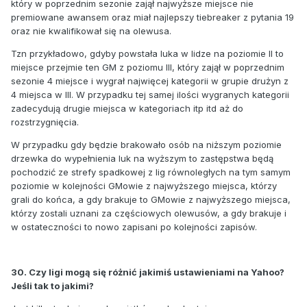
który w poprzednim sezonie zajął najwyższe miejsce nie
premiowane awansem oraz miał najlepszy tiebreaker z pytania 19
oraz nie kwalifikował się na olewusa.
Tzn przykładowo, gdyby powstała luka w lidze na poziomie II to
miejsce przejmie ten GM z poziomu III, który zajął w poprzednim
sezonie 4 miejsce i wygrał najwięcej kategorii w grupie drużyn z
4 miejsca w III. W przypadku tej samej ilości wygranych kategorii
zadecydują drugie miejsca w kategoriach itp itd aż do
rozstrzygnięcia.
W przypadku gdy będzie brakowało osób na niższym poziomie
drzewka do wypełnienia luk na wyższym to zastępstwa będą
pochodzić ze strefy spadkowej z lig równoległych na tym samym
poziomie w kolejności GMowie z najwyższego miejsca, którzy
grali do końca, a gdy brakuje to GMowie z najwyższego miejsca,
którzy zostali uznani za częściowych olewusów, a gdy brakuje i
w ostateczności to nowo zapisani po kolejności zapisów.
30. Czy ligi mogą się różnić jakimiś ustawieniami na Yahoo?
Jeśli tak to jakimi?