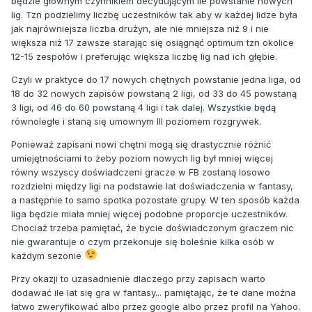
będzie głównym czynnikiem decydującym ile powstanie nowych
lig. Tzn podzielimy liczbę uczestników tak aby w każdej lidze była
jak najrówniejsza liczba drużyn, ale nie mniejsza niż 9 i nie
większa niż 17 zawsze starając się osiągnąć optimum tzn okolice
12-15 zespołów i preferując większa liczbę lig nad ich głębie.
Czyli w praktyce do 17 nowych chętnych powstanie jedna liga, od
18 do 32 nowych zapisów powstaną 2 ligi, od 33 do 45 powstaną
3 ligi, od 46 do 60 powstaną 4 ligi i tak dalej. Wszystkie będą
równoległe i staną się umownym III poziomem rozgrywek.
Ponieważ zapisani nowi chętni mogą się drastycznie różnić
umiejętnościami to żeby poziom nowych lig był mniej więcej
równy wszyscy doświadczeni gracze w FB zostaną losowo
rozdzielni między ligi na podstawie lat doświadczenia w fantasy,
a następnie to samo spotka pozostałe grupy. W ten sposób każda
liga będzie miała mniej więcej podobne proporcje uczestników.
Chociaż trzeba pamiętać, że bycie doświadczonym graczem nic
nie gwarantuje o czym przekonuje się boleśnie kilka osób w
każdym sezonie
Przy okazji to uzasadnienie dlaczego przy zapisach warto
dodawać ile lat się gra w fantasy... pamiętając, że te dane można
łatwo zweryfikować albo przez google albo przez profil na Yahoo.