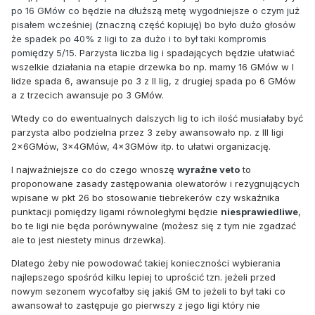
po 16 GMów co będzie na dłuższą metę wygodniejsze o czym już
pisałem wcześniej (znaczną część kopiuję) bo było dużo głosów
że spadek po 40% z ligi to za dużo i to był taki kompromis
pomiędzy 5/15.
Parzysta liczba lig i spadających będzie ułatwiać
wszelkie działania na etapie drzewka bo np.
mamy 16 GMów w I
lidze spada 6, awansuje po 3 z II lig, z drugiej spada po 6 GMów
a z trzecich awansuje po 3 GMów.
Wtedy co do ewentualnych dalszych lig to ich ilość musiałaby być
parzysta albo podzielna przez 3 zeby awansowało np. z III ligi
2x6GMów, 3x4GMów, 4x3GMów itp. to ułatwi organizację.
I najważniejsze co do czego wnoszę
wyraźne veto
to
proponowane zasady zastępowania olewatorów i rezygnujących
wpisane w pkt 26 bo stosowanie tiebrekerów czy wskaźnika
punktacji pomiędzy ligami równoległymi będzie
niesprawiedliwe
,
bo te ligi nie będa porównywalne (możesz się z tym nie zgadzać
ale to jest niestety minus drzewka).
Dlatego żeby nie powodować takiej konieczności wybierania
najlepszego spośród kilku lepiej to uprościć tzn. jeżeli przed
nowym sezonem wycofałby się jakiś GM to jeżeli to był taki co
awansował to zastępuje go pierwszy z jego ligi który nie