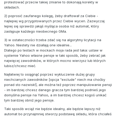
protestować przeciw takiej zmianie to dokonają korekty w
składach.
2) poprosić zaufanego kolegę, żeby draftował za Ciebie -
najlepiej wg przygotowanych przez Ciebie wycen. Zazwyczaj
lepiej się sprawdzi jakąś myśląca osoba niż automat, który
zastępuje każdego nieobecnego GMa.
3) w ostateczności trzeba zdać się na algorytmy licytacji na
Yahoo. Niestety nie działają one idealnie...
Dlatego po testach w mockach moja rada jest taka: ustaw w
systemie Yahoo własne pensje w taki sposób, żeby zebrać jak
najwięcej zawodników, w których mocno wierzysz lub których
lubisz/chcesz mieć.
Najłatwiej to osiągnąć poprzez wykluczenie dużej grupy
niechcianych zawodników [opcja "exclude" niech ma choćby
ponad sto nazwisk!], ale można też poprzez manipulowanie pensji
- im bardziej chcesz danego gracza tym bardziej podnieś jego
domyślna pensje na Yahoo, a im bardziej chcesz kogoś unikać
tym bardziej obniż jego pensje.
Taki sposób wciąż nie będzie idealny, ale będzie lepszy niż
automat bo przynajmniej stworzy podstawę składu, która chciałeś