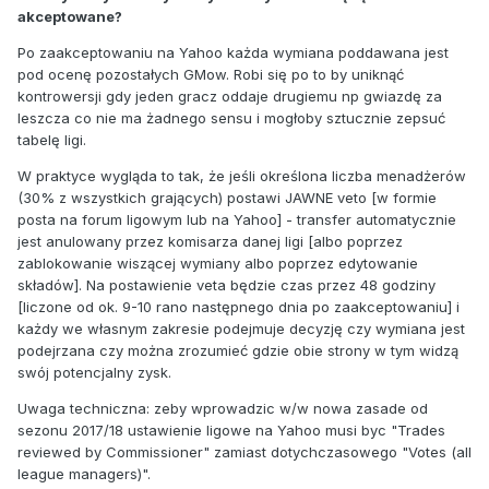
akceptowane?
Po zaakceptowaniu na Yahoo każda wymiana poddawana jest
pod ocenę pozostałych GMow. Robi się po to by uniknąć
kontrowersji gdy jeden gracz oddaje drugiemu np gwiazdę za
leszcza co nie ma żadnego sensu i mogłoby sztucznie zepsuć
tabelę ligi.
W praktyce wygląda to tak, że jeśli określona liczba menadżerów
(30% z wszystkich grających) postawi JAWNE veto [w formie
posta na forum ligowym lub na Yahoo] - transfer automatycznie
jest anulowany przez komisarza danej ligi [albo poprzez
zablokowanie wiszącej wymiany albo poprzez edytowanie
składów]. Na postawienie veta będzie czas przez 48 godziny
[liczone od ok. 9-10 rano następnego dnia po zaakceptowaniu] i
każdy we własnym zakresie podejmuje decyzję czy wymiana jest
podejrzana czy można zrozumieć gdzie obie strony w tym widzą
swój potencjalny zysk.
Uwaga techniczna: zeby wprowadzic w/w nowa zasade od
sezonu 2017/18 ustawienie ligowe na Yahoo musi byc "Trades
reviewed by Commissioner" zamiast dotychczasowego "Votes (all
league managers)".