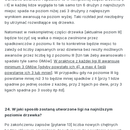
i II] w każdej lidze wygląda to tak samo tzn 6 drużyn z najniższych
miejsc spada na poziom niżej zaś 3 drużyny z najlepszym
wynikiem awansują na poziom wyżej. Taki rozkład jest niezbędny
by utrzymać rozwidlające się drzewko.
Natomiast w niekompletnej części drzewka [aktualnie poziom III]
będzie toczyć się walka o miejsca zwolnione przez
spadkowiczów z poziomu II. Ile to konkretnie będzie miejsc to
zależy od liczby zapisanych oraz dzielenia bez reszty możliwych
awansów przez liczbę lig z poziomu III [tzn tak żeby awansowało i
spadalo tyle samo GMów].
W praktyce z każdej ligi III awansuje
minimum 3 GMów [gdyby powstało ich 4], a max 4 [jeśli
powstanie ich 3 lub mniej]
. W przypadku gdy na poziomie III lig
powstanie mniej niż 3 to będzie mniej spadków z II [przy 1 lidze
spadnie po jednej osobie z kazdej, przy 2 ligach po dwie, przy 3
ligach spadna po 3 osoby itp itd].
24. W jaki sposób zostaną utworzone ligi na najniższym
poziomie drzewka?
Po zakończeniu zapisów [pytanie 13] liczba nowych chętnych