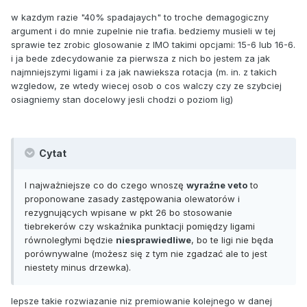
w kazdym razie "40% spadajaych" to troche demagogiczny
argument i do mnie zupelnie nie trafia. bedziemy musieli w tej
sprawie tez zrobic glosowanie z IMO takimi opcjami: 15-6 lub 16-6.
i ja bede zdecydowanie za pierwsza z nich bo jestem za jak
najmniejszymi ligami i za jak nawieksza rotacja (m. in. z takich
wzgledow, ze wtedy wiecej osob o cos walczy czy ze szybciej
osiagniemy stan docelowy jesli chodzi o poziom lig)
Cytat
I najważniejsze co do czego wnoszę
wyraźne veto
to
proponowane zasady zastępowania olewatorów i
rezygnujących wpisane w pkt 26 bo stosowanie
tiebrekerów czy wskaźnika punktacji pomiędzy ligami
równoległymi będzie
niesprawiedliwe
, bo te ligi nie będa
porównywalne (możesz się z tym nie zgadzać ale to jest
niestety minus drzewka).
lepsze takie rozwiazanie niz premiowanie kolejnego w danej