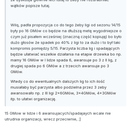
wątków popisze tutaj.
Wilq, padła propozycja co do tego żeby ligi od sezonu 14/15
były po 16 GMów co będzie na dłuższą metę wygodniejsze o
czym już pisałem wcześniej (znaczną część kopiuję) bo było
dużo głosów że spadek po 40% z ligi to za dużo i to był taki
kompromis pomiędzy 5/15.
Parzysta liczba lig i spadających
będzie ułatwiać wszelkie działania na etapie drzewka bo np.
mamy 16 GMów w I lidze spada 6, awansuje po 3 z II lig, z
drugiej spada po 6 GMów a z trzecich awansuje po 3
GMów.
Wtedy co do ewentualnych dalszych lig to ich ilość
musiałaby być parzysta albo podzielna przez 3 zeby
awansowało np. z III ligi 2x6GMów, 3x4GMów, 4x3GMów
itp. to ułatwi organizację.
15 GMow w lidze i 6 awansujacych/spadajaych wcale nie
utrudnia organizacji, wrecz przeciwnie, ;]