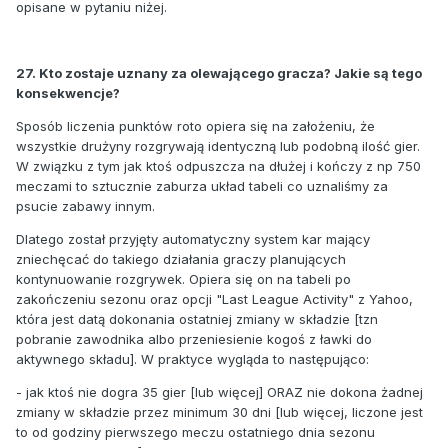
opisane w pytaniu niżej.
27. Kto zostaje uznany za olewającego gracza? Jakie są tego
konsekwencje?
Sposób liczenia punktów roto opiera się na założeniu, że
wszystkie drużyny rozgrywają identyczną lub podobną ilość gier.
W związku z tym jak ktoś odpuszcza na dłużej i kończy z np 750
meczami to sztucznie zaburza układ tabeli co uznaliśmy za
psucie zabawy innym.
Dlatego został przyjęty automatyczny system kar mający
zniechęcać do takiego działania graczy planujących
kontynuowanie rozgrywek. Opiera się on na tabeli po
zakończeniu sezonu oraz opcji "Last League Activity" z Yahoo,
która jest datą dokonania ostatniej zmiany w składzie [tzn
pobranie zawodnika albo przeniesienie kogoś z ławki do
aktywnego składu]. W praktyce wygląda to następująco:
- jak ktoś nie dogra 35 gier [lub więcej] ORAZ nie dokona żadnej
zmiany w składzie przez minimum 30 dni [lub więcej, liczone jest
to od godziny pierwszego meczu ostatniego dnia sezonu