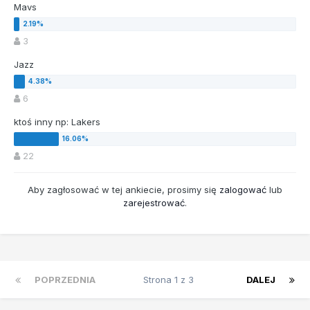
Mavs
3
Jazz
6
ktoś inny np: Lakers
22
Aby zagłosować w tej ankiecie, prosimy się
zalogować
lub
zarejestrować
.
POPRZEDNIA
Strona 1 z 3
DALEJ