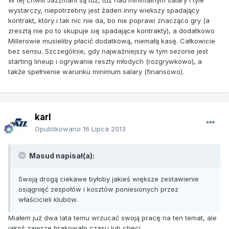
W tej chwili Jazzmani są tuż, tuż nad minimalnym salary i
tyle
wystarczy
, niepotrzebny jest żaden inny wiekszy spadający
kontrakt, który i tak nic nie da, bo nie poprawi znacząco gry (a
zresztą nie po to skupuje się spadające kontrakty), a dodatkowo
Millerowie musieliby płacić dodatkową, niemałą kasę. Całkowicie
bez sensu. Szczególnie, gdy najważniejszy w tym sezonie jest
starting lineup i ogrywanie reszty młodych (rozgrywkowo), a
także spełnienie warunku minimum salary (finansowo).
karl
Opublikowano
16 Lipca 2013
Masud napisał(a):
Swoją drogą ciekawe byłoby jakieś większe zestawienie
osiągnięć zespołów i kosztów poniesionych przez
właścicieli klubów.
Miałem już dwa lata temu wrzucać swoją pracę na ten temat, ale
jakoś zawsze brakowało czasu lub chęci.