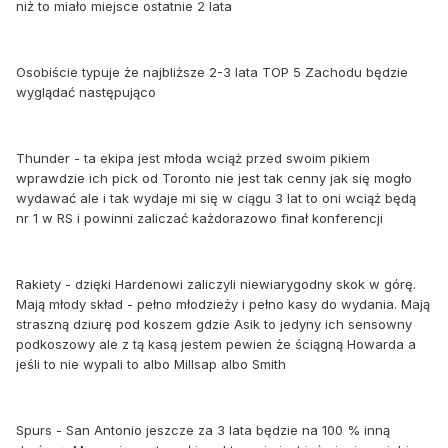
niż to miało miejsce ostatnie 2 lata
Osobiście typuje że najbliższe 2-3 lata TOP 5 Zachodu będzie
wyglądać następująco
Thunder - ta ekipa jest młoda wciąż przed swoim pikiem
wprawdzie ich pick od Toronto nie jest tak cenny jak się mogło
wydawać ale i tak wydaje mi się w ciągu 3 lat to oni wciąż będą
nr 1 w RS i powinni zaliczać każdorazowo finał konferencji
Rakiety - dzięki Hardenowi zaliczyli niewiarygodny skok w górę.
Mają młody skład - pełno młodzieży i pełno kasy do wydania. Mają
straszną dziurę pod koszem gdzie Asik to jedyny ich sensowny
podkoszowy ale z tą kasą jestem pewien że ściągną Howarda a
jeśli to nie wypali to albo Millsap albo Smith
Spurs - San Antonio jeszcze za 3 lata będzie na 100 % inną