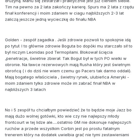
drużyną. Manu się zestarzał i praktycznie jest już cieniem siebie.
Tim na pewno za 2 lata zakończy karierę. Spurs ma 2 lata z rzędu
finał konferencji i moim zdaniem w ciagu najbliższych 2-3 lat
zaliczą jeszcze jedną wycieczkę do finału NBA
Golden - zespół zagadka . Jeśli zdrowie pozwoli to spokojnie idą
po tytuł. I to głównie zdrowie Boguta bo dopóki mu starczało sił to
był niczym Leonidas pod Termopilami. Blokował ścięcia
,penetracje, świetnie zbierał. Tak Bogut był w tych PO wielki w
obronie. Na ławce rezerwowych mają Rusha który jest świetnym
obrońcą ( i do dziś nie wiem czemu go Pacers tak darmo oddali).
Mają bogatego właściciela , świetny rynek, ulubieńca Ameryki -
moim zdaniem tylko zdrowie może im zabrać finał NBA w
najbliższych 3 latach
No i 5 zespół tu chciałbym powiedzieć że to będzie moje Jazz bo
mają dużo wolnej gotówki, kto wie czy nie najlepszy młody
frontcourt w tej lidze ale.....ostatnio GM nie dokonuje najlepszych
ruchów a przede wszystkim Corbin jest po prostu fatalnym
trenerem który na dodatek uwielbia grać nie tymi zestawieniami