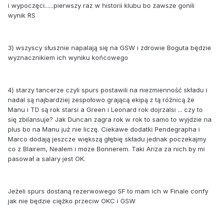
i wypoczęci......pierwszy raz w historii klubu bo zawsze gonili
wynik RS
3) wszyscy słusznie napalają się na GSW i zdrowie Boguta będzie
wyznacznikiem ich wyniku końcowego
4) starzy tancerze czyli spurs postawili na niezmienność składu i
nadal są najbardziej zespołowo grającą ekipą z tą różnicą że
Manu i TD są rok starsi a Green i Leonard rok dojrzalsi ... czy to
się zbilansuje? Jak Duncan zagra rok w rok to samo to wyjdzie na
plus bo na Manu już nie liczę. Ciekawe dodatki Pendegrapha i
Marco dodają jeszcze większą głębię składu jednak poczekajmy
co z Blairem, Nealem i moze Bonnerem. Taki Ariza za nich by mi
pasował a salary jest OK.
Jeżeli spurs dostaną rezerwowego SF to mam ich w Finale confy
jak nie będzie ciężko przeciw OKC i GSW