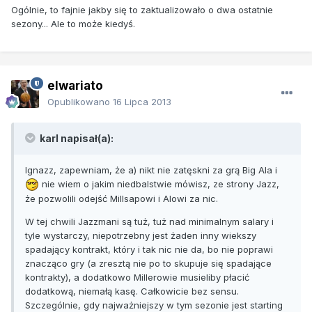
Ogólnie, to fajnie jakby się to zaktualizowało o dwa ostatnie
sezony... Ale to może kiedyś.
elwariato
Opublikowano
16 Lipca 2013
karl napisał(a):
Ignazz, zapewniam, że a) nikt nie zatęskni za grą Big Ala i
nie wiem o jakim niedbalstwie mówisz, ze strony Jazz,
że pozwolili odejść Millsapowi i Alowi za nic.
W tej chwili Jazzmani są tuż, tuż nad minimalnym salary i
tyle wystarczy
, niepotrzebny jest żaden inny wiekszy
spadający kontrakt, który i tak nic nie da, bo nie poprawi
znacząco gry (a zresztą nie po to skupuje się spadające
kontrakty), a dodatkowo Millerowie musieliby płacić
dodatkową, niemałą kasę. Całkowicie bez sensu.
Szczególnie, gdy najważniejszy w tym sezonie jest starting