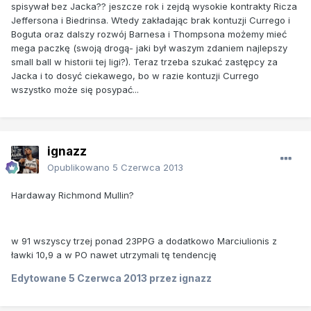
spisywał bez Jacka?? jeszcze rok i zejdą wysokie kontrakty Ricza
Jeffersona i Biedrinsa. Wtedy zakładając brak kontuzji Currego i
Boguta oraz dalszy rozwój Barnesa i Thompsona możemy mieć
mega paczkę (swoją drogą- jaki był waszym zdaniem najlepszy
small ball w historii tej ligi?). Teraz trzeba szukać zastępcy za
Jacka i to dosyć ciekawego, bo w razie kontuzji Currego
wszystko może się posypać...
ignazz
Opublikowano
5 Czerwca 2013
Hardaway Richmond Mullin?
w 91 wszyscy trzej ponad 23PPG a dodatkowo Marciulionis z
ławki 10,9 a w PO nawet utrzymali tę tendencję
Edytowane
5 Czerwca 2013
przez ignazz