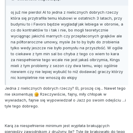
oj już nie pierdol Al to jedna z nielicznych dobrych rzeczy
która się przytrafiła temu klubowi w ostatnich 3 latach, przy
budyniu to i Favors będzie wygladął jak lebiega w obronie, a
co do kontraktów to i tak i nie, bo mogli teoretycznie
wyciągnąc jakichś marnych czy przepłaconych grajków ale
na półtoraroczne umowy, mysle że to by było do zrobienia
tylko wedy jeszcze nie było pomysłu na przyszłość. W ogóle
to ciekawe z tym min sal bo chyba z tego co wiem to kara
za niespełnienie tego wcale nie jest jakaś olbrzymia, Kings
mieli z tym problemy z sezon czy dwa temu, więc ogólnie
niewiem czy nie lepiej wybulić to niż dodawać graczy którzy
nic kompletnie nie wnoszą do ekipy
Jedna z nielicznych dobrych rzeczy? El, proszę cię... Nawet tego
nie skomentuję
Rzeczywiście, fajny, miły chłopak w
wywiadach, fajnie się wypowiedział o Jazz po swoim odejściu ...i
tyle tego dobrego.
Karą za niespełnienie minimum jest wypłata brakujących
pieniędzy zawodnikom z drużyny. Ile? Tyle ile brakowało do tego