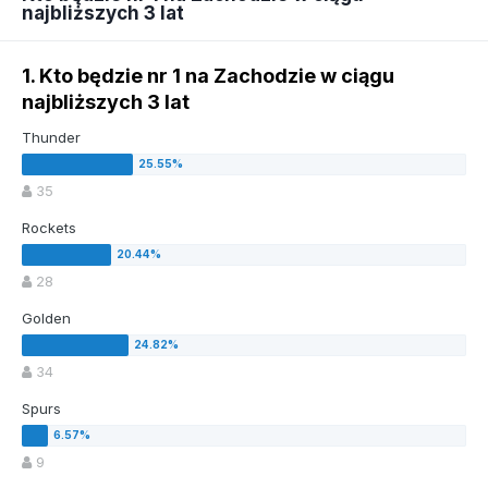
najbliższych 3 lat
1. Kto będzie nr 1 na Zachodzie w ciągu
najbliższych 3 lat
Thunder
35
Rockets
28
Golden
34
Spurs
9