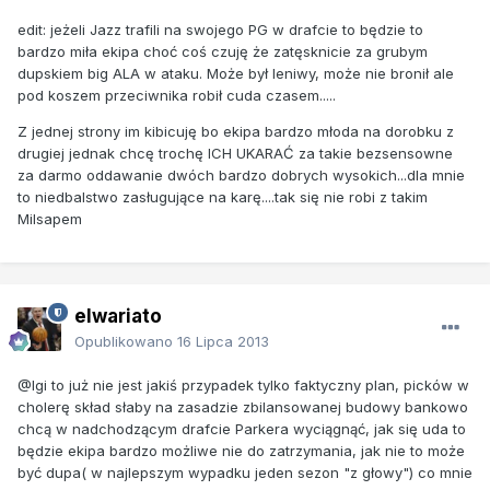
edit: jeżeli Jazz trafili na swojego PG w drafcie to będzie to
bardzo miła ekipa choć coś czuję że zatęsknicie za grubym
dupskiem big ALA w ataku. Może był leniwy, może nie bronił ale
pod koszem przeciwnika robił cuda czasem.....
Z jednej strony im kibicuję bo ekipa bardzo młoda na dorobku z
drugiej jednak chcę trochę ICH UKARAĆ za takie bezsensowne
za darmo oddawanie dwóch bardzo dobrych wysokich...dla mnie
to niedbalstwo zasługujące na karę....tak się nie robi z takim
Milsapem
elwariato
Opublikowano
16 Lipca 2013
@Igi to już nie jest jakiś przypadek tylko faktyczny plan, picków w
cholerę skład słaby na zasadzie zbilansowanej budowy bankowo
chcą w nadchodzącym drafcie Parkera wyciągnąć, jak się uda to
będzie ekipa bardzo możliwe nie do zatrzymania, jak nie to może
być dupa( w najlepszym wypadku jeden sezon "z głowy") co mnie