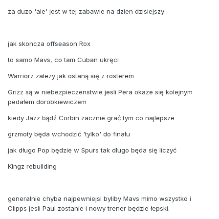
za duzo 'ale' jest w tej zabawie na dzien dzisiejszy:
jak skoncza offseason Rox
to samo Mavs, co tam Cuban ukręci
Warriorz zalezy jak ostaną się z rosterem
Grizz są w niebezpieczenstwie jesli Pera okaze się kolejnym
pedałem dorobkiewiczem
kiedy Jazz bądź Corbin zacznie grać tym co najlepsze
grzmoty będa wchodzić 'tylko' do finału
jak długo Pop będzie w Spurs tak długo będa się liczyć
Kingz rebuilding
generalnie chyba najpewniejsi byliby Mavs mimo wszystko i
Clipps jesli Paul zostanie i nowy trener będzie łepski.