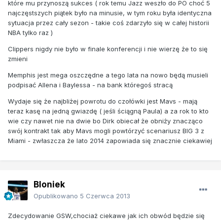
które mu przynoszą sukces ( rok temu Jazz weszło do PO choć 5
najczęstszych piątek było na minusie, w tym roku była identyczna
sytuacja przez cały sezon - takie coś zdarzyło się w całej historii
NBA tylko raz )
Clippers nigdy nie było w finale konferencji i nie wierzę że to się
zmieni
Memphis jest mega oszczędne a tego lata na nowo będą musieli
podpisać Allena i Baylessa - na bank któregoś stracą
Wydaje się że najbliżej powrotu do czołówki jest Mavs - mają
teraz kasę na jedną gwiazdę ( jeśli ściągną Paula) a za rok to kto
wie czy nawet nie na dwie bo Dirk obiecał że obniży znacząco
swój kontrakt tak aby Mavs mogli powtórzyć scenariusz BIG 3 z
Miami - zwłaszcza że lato 2014 zapowiada się znacznie ciekawiej
Bloniek
Opublikowano
5 Czerwca 2013
Zdecydowanie GSW,chociaż ciekawe jak ich obwód będzie się