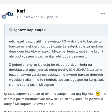
karl
Opublikowano
16 Lipca 2013
ignazz napisał(a):
edit: jeżeli Jazz trafili na swojego PG w drafcie to będzie to
bardzo miła ekipa choć coś czuję że zatęsknicie za grubym
dupskiem big ALA w ataku. Może był leniwy, może nie bronił
ale pod koszem przeciwnika robił cuda czasem.....
Z jednej strony im kibicuję bo ekipa bardzo młoda na
dorobku z drugiej jednak chcę trochę ICH UKARAĆ za takie
bezsensowne za darmo oddawanie dwóch bardzo dobrych
wysokich...dla mnie to niedbalstwo zasługujące na karę....tak
się nie robi z takim Milsapem
Ignazz, zapewniam, że a) nikt nie zatęskni za grą Big Ala i
nie
wiem o jakim niedbalstwie mówisz, ze strony Jazz, że pozwolili
odejść Millsapowi i Alowi za nic.