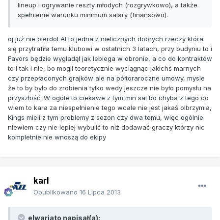
lineup i ogrywanie reszty młodych (rozgrywkowo), a także
spełnienie warunku minimum salary (finansowo).
oj już nie pierdol Al to jedna z nielicznych dobrych rzeczy która
się przytrafiła temu klubowi w ostatnich 3 latach, przy budyniu to i
Favors będzie wygladął jak lebiega w obronie, a co do kontraktów
to i tak i nie, bo mogli teoretycznie wyciągnąc jakichś marnych
czy przepłaconych grajków ale na półtoraroczne umowy, mysle
że to by było do zrobienia tylko wedy jeszcze nie było pomysłu na
przyszłość. W ogóle to ciekawe z tym min sal bo chyba z tego co
wiem to kara za niespełnienie tego wcale nie jest jakaś olbrzymia,
Kings mieli z tym problemy z sezon czy dwa temu, więc ogólnie
niewiem czy nie lepiej wybulić to niż dodawać graczy którzy nic
kompletnie nie wnoszą do ekipy
karl
Opublikowano
16 Lipca 2013
elwariato napisał(a):