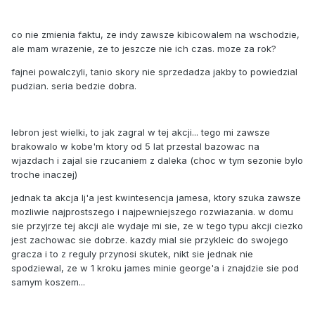
co nie zmienia faktu, ze indy zawsze kibicowalem na wschodzie,
ale mam wrazenie, ze to jeszcze nie ich czas. moze za rok?
fajnei powalczyli, tanio skory nie sprzedadza jakby to powiedzial
pudzian. seria bedzie dobra.
lebron jest wielki, to jak zagral w tej akcji... tego mi zawsze
brakowalo w kobe'm ktory od 5 lat przestal bazowac na
wjazdach i zajal sie rzucaniem z daleka (choc w tym sezonie bylo
troche inaczej)
jednak ta akcja lj'a jest kwintesencja jamesa, ktory szuka zawsze
mozliwie najprostszego i najpewniejszego rozwiazania. w domu
sie przyjrze tej akcji ale wydaje mi sie, ze w tego typu akcji ciezko
jest zachowac sie dobrze. kazdy mial sie przykleic do swojego
gracza i to z reguly przynosi skutek, nikt sie jednak nie
spodziewal, ze w 1 kroku james minie george'a i znajdzie sie pod
samym koszem...