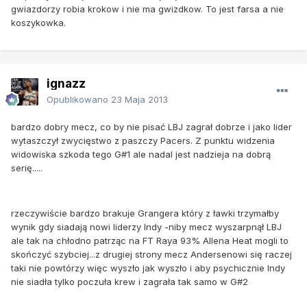
gwiazdorzy robia krokow i nie ma gwizdkow. To jest farsa a nie
koszykowka.
ignazz
Opublikowano
23 Maja 2013
bardzo dobry mecz, co by nie pisać LBJ zagrał dobrze i jako lider
wytaszczył zwycięstwo z paszczy Pacers. Z punktu widzenia
widowiska szkoda tego G#1 ale nadal jest nadzieja na dobrą
serię.....
rzeczywiście bardzo brakuje Grangera który z ławki trzymałby
wynik gdy siadają nowi liderzy Indy -niby mecz wyszarpnął LBJ
ale tak na chłodno patrząc na FT Raya 93% Allena Heat mogli to
skończyć szybciej...z drugiej strony mecz Andersenowi się raczej
taki nie powtórzy więc wyszło jak wyszło i aby psychicznie Indy
nie siadła tylko poczuła krew i zagrała tak samo w G#2