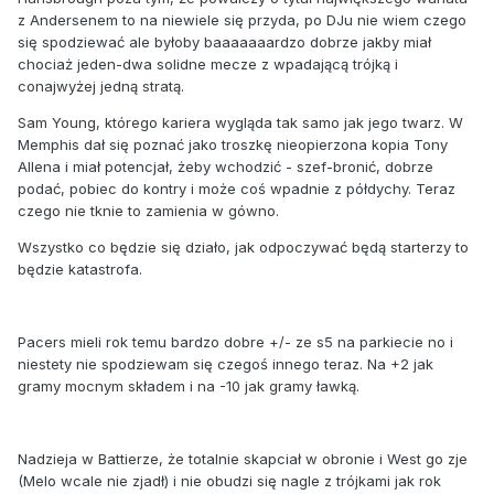
z Andersenem to na niewiele się przyda, po DJu nie wiem czego
się spodziewać ale byłoby baaaaaaardzo dobrze jakby miał
chociaż jeden-dwa solidne mecze z wpadającą trójką i
conajwyżej jedną stratą.
Sam Young, którego kariera wygląda tak samo jak jego twarz. W
Memphis dał się poznać jako troszkę nieopierzona kopia Tony
Allena i miał potencjał, żeby wchodzić - szef-bronić, dobrze
podać, pobiec do kontry i może coś wpadnie z półdychy. Teraz
czego nie tknie to zamienia w gówno.
Wszystko co będzie się działo, jak odpoczywać będą starterzy to
będzie katastrofa.
Pacers mieli rok temu bardzo dobre +/- ze s5 na parkiecie no i
niestety nie spodziewam się czegoś innego teraz. Na +2 jak
gramy mocnym składem i na -10 jak gramy ławką.
Nadzieja w Battierze, że totalnie skapciał w obronie i West go zje
(Melo wcale nie zjadł) i nie obudzi się nagle z trójkami jak rok