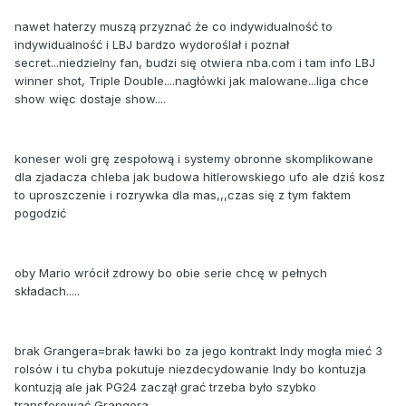
nawet haterzy muszą przyznać że co indywidualność to
indywidualność i LBJ bardzo wydoroślał i poznał
secret...niedzielny fan, budzi się otwiera nba.com i tam info LBJ
winner shot, Triple Double....nagłówki jak malowane...liga chce
show więc dostaje show....
koneser woli grę zespołową i systemy obronne skomplikowane
dla zjadacza chleba jak budowa hitlerowskiego ufo ale dziś kosz
to uproszczenie i rozrywka dla mas,,,czas się z tym faktem
pogodzić
oby Mario wrócił zdrowy bo obie serie chcę w pełnych
składach.....
brak Grangera=brak ławki bo za jego kontrakt Indy mogła mieć 3
rolsów i tu chyba pokutuje niezdecydowanie Indy bo kontuzja
kontuzją ale jak PG24 zaczął grać trzeba było szybko
transferować Grangera