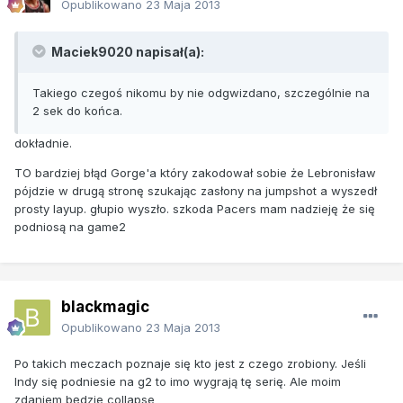
Opublikowano
23 Maja 2013
Maciek9020 napisał(a):
Takiego czegoś nikomu by nie odgwizdano, szczególnie na
2 sek do końca.
dokładnie.
TO bardziej błąd Gorge'a który zakodował sobie że Lebronisław
pójdzie w drugą stronę szukając zasłony na jumpshot a wyszedł
prosty layup. głupio wyszło. szkoda Pacers mam nadzieję że się
podniosą na game2
blackmagic
Opublikowano
23 Maja 2013
Po takich meczach poznaje się kto jest z czego zrobiony. Jeśli
Indy się podniesie na g2 to imo wygrają tę serię. Ale moim
zdaniem będzie collapse