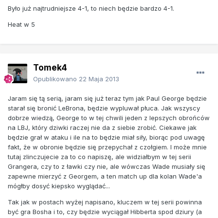
Było już najtrudniejsze 4-1, to niech będzie bardzo 4-1.
Heat w 5
Tomek4
Opublikowano
22 Maja 2013
Jaram się tą serią, jaram się już teraz tym jak Paul George będzie
starał się bronić LeBrona, będzie wypluwał płuca. Jak wszyscy
dobrze wiedzą, George to w tej chwili jeden z lepszych obrońców
na LBJ, który dziwki raczej nie da z siebie zrobić. Ciekawe jak
będzie grał w ataku i ile na to będzie miał siły, biorąc pod uwagę
fakt, że w obronie będzie się przepychał z czołgiem. I może mnie
tutaj zlinczujecie za to co napiszę, ale widziałbym w tej serii
Grangera, czy to z ławki czy nie, ale wówczas Wade musiały się
zapewne mierzyć z Georgem, a ten match up dla kolan Wade'a
mógłby dosyć kiepsko wyglądać...
Tak jak w postach wyżej napisano, kluczem w tej serii powinna
być gra Bosha i to, czy będzie wyciągał Hibberta spod dziury (a