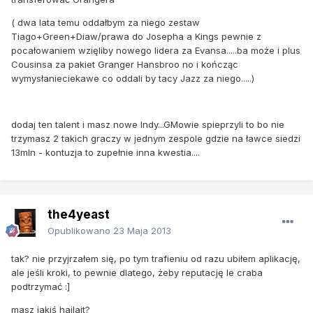
( dwa lata temu oddałbym za niego zestaw
Tiago+Green+Diaw/prawa do Josepha a Kings pewnie z
pocałowaniem wzięliby nowego lidera za Evansa.....ba może i plus
Cousinsa za pakiet Granger Hansbroo no i kończąc
wymysłanieciekawe co oddali by tacy Jazz za niego.....)
dodaj ten talent i masz nowe Indy...GMowie spieprzyli to bo nie
trzymasz 2 takich graczy w jednym zespole gdzie na ławce siedzi
13mln - kontuzja to zupełnie inna kwestia....
the4yeast
Opublikowano
23 Maja 2013
tak? nie przyjrzałem się, po tym trafieniu od razu ubiłem aplikację,
ale jeśli kroki, to pewnie dlatego, żeby reputację le craba
podtrzymać :]
masz jakiś hajlajt?