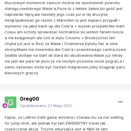
kluczowym momencie zawsze można sie spodziewać powrotu
starego,niedobrego Wade'a.Pisze to z lekkim żalem,bo gość jest
naprawde fajny,ale niestety jego czas juz w tej druzynie
minął.Spakować go razem z Mario(ten to jest dopiero przypał) i
wymienic na jakiś back up dla Cole'a + wysoki prospekt.Nie mam
czasu ani ochoty sprawdzac kontraktów bo jestem fanem kosza
a nie księgowym ale coś w stylu Cousins + Brooks(choć ten
chyba już jest w Rox) za Wade i Chalmersa byloby fair w obie
strony.Miami ma zmiennika dla Cole'a i prawdziwego centra,nowe
Seattle dostaje na start all stara do obudowania.Wade już młody
nie jest ale pare lat jeszcze na niezłym poziomie może pograć,a i
samo nazwisko może być niezłym magnesem,zeby ściągnąć paru
klasowych graczy.
Greg00
Opublikowano
23 Maja 2013
Fajnie, ze LeBron trafil game winnera i chwala mu za not settling
for jump shot, ale jednak byl tam EWIDENTNY travel jak
rozpoczynal akcje. Troche wkurzajce jest w NBA ile tam