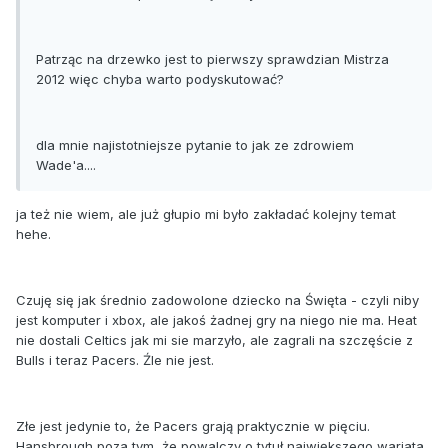
Patrząc na drzewko jest to pierwszy sprawdzian Mistrza
2012 więc chyba warto podyskutować?
dla mnie najistotniejsze pytanie to jak ze zdrowiem
Wade'a....
ja też nie wiem, ale już głupio mi było zakładać kolejny temat
hehe.
Czuję się jak średnio zadowolone dziecko na Święta - czyli niby
jest komputer i xbox, ale jakoś żadnej gry na niego nie ma. Heat
nie dostali Celtics jak mi sie marzyło, ale zagrali na szczęście z
Bulls i teraz Pacers. Źle nie jest.
Złe jest jedynie to, że Pacers grają praktycznie w pięciu.
Hansbrough poza tym, że powalczy o tytuł największego wariata