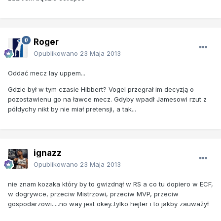
Roger
Opublikowano
23 Maja 2013
Oddać mecz lay uppem...
Gdzie był w tym czasie Hibbert? Vogel przegrał im decyzją o
pozostawienu go na ławce mecz. Gdyby wpadł Jamesowi rzut z
półdychy nikt by nie miał pretensji, a tak...
ignazz
Opublikowano
23 Maja 2013
nie znam kozaka który by to gwizdnął w RS a co tu dopiero w ECF,
w dogrywce, przeciw Mistrzowi, przeciw MVP, przeciw
gospodarzowi.....no way jest okey..tylko hejter i to jakby zauważył