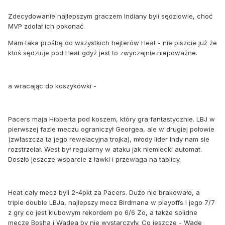
Zdecydowanie najlepszym graczem Indiany byli sędziowie, choć
MVP zdołał ich pokonać.
Mam taka prośbę do wszystkich hejterów Heat - nie piszcie już że
ktoś sędziuje pod Heat gdyż jest to zwyczajnie niepoważne.
a wracając do koszykówki -
Pacers maja Hibberta pod koszem, który gra fantastycznie. LBJ w
pierwszej fazie meczu ograniczył Georgea, ale w drugiej połowie
(zwłaszcza ta jego rewelacyjna trojka), młody lider Indy nam sie
rozstrzelał. West był regularny w ataku jak niemiecki automat.
Doszło jeszcze wsparcie z ławki i przewaga na tablicy.
Heat cały mecz byli 2-4pkt za Pacers. Dużo nie brakowało, a
triple double LBJa, najlepszy mecz Birdmana w playoffs i jego 7/7
z gry co jest klubowym rekordem po 6/6 Zo, a także solidne
mecze Bosha i Wadea by nie wystarczyły. Co jeszcze - Wade