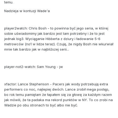
temu.
Nadzieja w kontuzji Wade'a
player2watch: Chris Bosh - to powinna być jego seria, w której
sobie uświadomimy jak bardzo jest tam potrzebny i że to jest
jednak big3. Wyciąganie Hibberta z dziury i ładowanie 5-6
metrowców (no1 w lidze teraz). Czuję, że nigdy Bosh nie wkurwiał
mnie tak bardzo jak w najbliższej serii...
player-not2-watch: Sam Young - jw
xfactor: Lance Stephenson - Pacers jak wody potrzebują extra
performers co noc, najlepiej dwóch. Lance zrobił mega postęp,
bo rok temu pamiętam że łapałem się za głowę za każdym razem
jak mówili, że ta padaka ma rekord punktów w NY. To co zrobi na
Wadzie po obu stronach to być albo nie być.