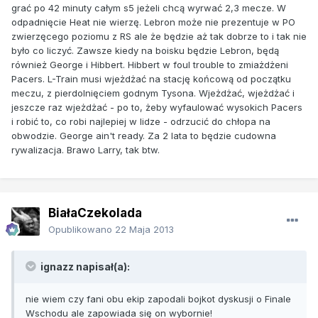
grać po 42 minuty całym s5 jeżeli chcą wyrwać 2,3 mecze. W
odpadnięcie Heat nie wierzę. Lebron może nie prezentuje w PO
zwierzęcego poziomu z RS ale że będzie aż tak dobrze to i tak nie
było co liczyć. Zawsze kiedy na boisku będzie Lebron, będą
również George i Hibbert. Hibbert w foul trouble to zmiażdżeni
Pacers. L-Train musi wjeżdżać na stację końcową od początku
meczu, z pierdolnięciem godnym Tysona. Wjeżdżać, wjeżdżać i
jeszcze raz wjeżdżać - po to, żeby wyfaulować wysokich Pacers
i robić to, co robi najlepiej w lidze - odrzucić do chłopa na
obwodzie. George ain't ready. Za 2 lata to będzie cudowna
rywalizacja. Brawo Larry, tak btw.
BiałaCzekolada
Opublikowano
22 Maja 2013
ignazz napisał(a):
nie wiem czy fani obu ekip zapodali bojkot dyskusji o Finale
Wschodu ale zapowiada się on wybornie!