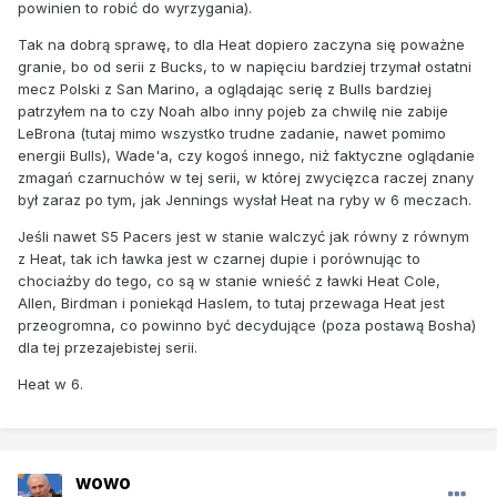
powinien to robić do wyrzygania).
Tak na dobrą sprawę, to dla Heat dopiero zaczyna się poważne
granie, bo od serii z Bucks, to w napięciu bardziej trzymał ostatni
mecz Polski z San Marino, a oglądając serię z Bulls bardziej
patrzyłem na to czy Noah albo inny pojeb za chwilę nie zabije
LeBrona (tutaj mimo wszystko trudne zadanie, nawet pomimo
energii Bulls), Wade'a, czy kogoś innego, niż faktyczne oglądanie
zmagań czarnuchów w tej serii, w której zwycięzca raczej znany
był zaraz po tym, jak Jennings wysłał Heat na ryby w 6 meczach.
Jeśli nawet S5 Pacers jest w stanie walczyć jak równy z równym
z Heat, tak ich ławka jest w czarnej dupie i porównując to
chociażby do tego, co są w stanie wnieść z ławki Heat Cole,
Allen, Birdman i poniekąd Haslem, to tutaj przewaga Heat jest
przeogromna, co powinno być decydujące (poza postawą Bosha)
dla tej przezajebistej serii.
Heat w 6.
wowo