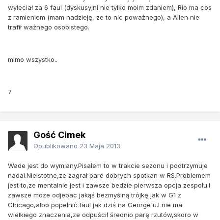
wyleciał za 6 faul (dyskusyjni nie tylko moim zdaniem), Rio ma cos
z ramieniem (mam nadzieję, ze to nic poważnego), a Allen nie
trafił ważnego osobistego.
mimo wszystko..
7
Gość Cimek
Opublikowano
23 Maja 2013
Wade jest do wymiany.Pisałem to w trakcie sezonu i podtrzymuje
nadal.Nieistotne,ze zagrał pare dobrych spotkan w RS.Problemem
jest to,ze mentalnie jest i zawsze bedzie pierwsza opcja zespołu.I
zawsze moze odjebac jakąś bezmyślną trójkę jak w G1 z
Chicago,albo popełnić faul jak dziś na George'u.I nie ma
wielkiego znaczenia,ze odpuścił średnio parę rzutów,skoro w