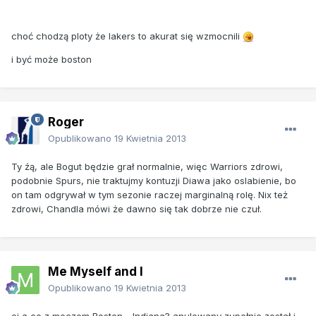
choć chodzą ploty że lakers to akurat się wzmocnili
i być może boston
Roger
Opublikowano
19 Kwietnia 2013
Ty źą, ale Bogut będzie grał normalnie, więc Warriors zdrowi,
podobnie Spurs, nie traktujmy kontuzji Diawa jako oslabienie, bo
on tam odgrywał w tym sezonie raczej marginalną rolę. Nix też
zdrowi, Chandla mówi że dawno się tak dobrze nie czuł.
Me Myself and I
Opublikowano
19 Kwietnia 2013
ej a co z meczem Boston - Indiana? anulowany zupełnie został i