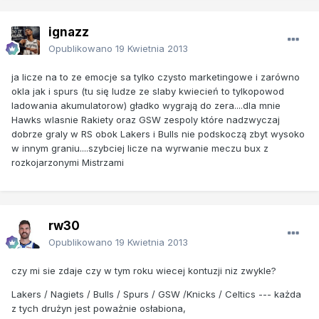
ignazz
Opublikowano
19 Kwietnia 2013
ja licze na to ze emocje sa tylko czysto marketingowe i zarówno
okla jak i spurs (tu się ludze ze slaby kwiecień to tylkopowod
ladowania akumulatorow) gładko wygrają do zera....dla mnie
Hawks wlasnie Rakiety oraz GSW zespoly które nadzwyczaj
dobrze graly w RS obok Lakers i Bulls nie podskoczą zbyt wysoko
w innym graniu....szybciej licze na wyrwanie meczu bux z
rozkojarzonymi Mistrzami
rw30
Opublikowano
19 Kwietnia 2013
czy mi sie zdaje czy w tym roku wiecej kontuzji niz zwykle?
Lakers / Nagiets / Bulls / Spurs / GSW /Knicks / Celtics --- każda
z tych drużyn jest poważnie osłabiona,