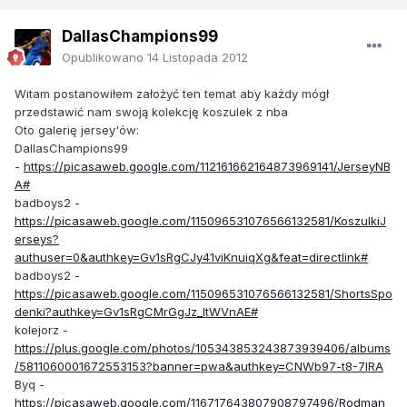
DallasChampions99
Opublikowano
14 Listopada 2012
Witam postanowiłem założyć ten temat aby każdy mógł
przedstawić nam swoją kolekcję koszulek z nba
Oto galerię jersey'ów:
DallasChampions99
-
https://picasaweb.google.com/112161662164873969141/JerseyNB
A#
badboys2 -
https://picasaweb.google.com/115096531076566132581/KoszulkiJ
erseys?
authuser=0&authkey=Gv1sRgCJy41viKnuiqXg&feat=directlink#
badboys2 -
https://picasaweb.google.com/115096531076566132581/ShortsSpo
denki?authkey=Gv1sRgCMrGgJz_ltWVnAE#
kolejorz -
https://plus.google.com/photos/105343853243873939406/albums
/5811060001672553153?banner=pwa&authkey=CNWb97-t8-7lRA
Byq -
https://picasaweb.google.com/116717643807908797496/Rodman