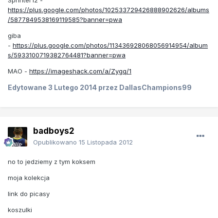
https://plus.google.com/photos/102533729426888902626/albums
/5877849538169119585?banner=pwa
giba
-
https://plus.google.com/photos/113436928068056914954/album
s/5933100719382764481?banner=pwa
MAO -
https://imageshack.com/a/Zygq/1
Edytowane
3 Lutego 2014
przez DallasChampions99
badboys2
Opublikowano
15 Listopada 2012
no to jedziemy z tym koksem
moja kolekcja
link do picasy
koszulki