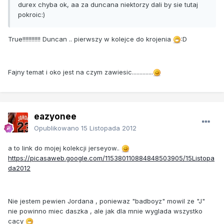
durex chyba ok, aa za duncana niektorzy dali by sie tutaj
pokroic:)
True!!!!!!!!!!!! Duncan .. pierwszy w kolejce do krojenia
:D
Fajny temat i oko jest na czym zawiesic..............
eazyonee
Opublikowano
15 Listopada 2012
a to link do mojej kolekcji jerseyow..
https://picasaweb.google.com/115380110884848503905/15Listopa
da2012
Nie jestem pewien Jordana , poniewaz "badboyz" mowil ze "J"
nie powinno miec daszka , ale jak dla mnie wyglada wszystko
cacy