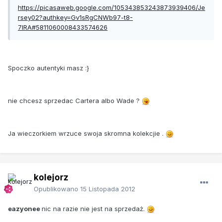
https://picasaweb.google.com/105343853243873939406/Je
rsey02?authkey=Gv1sRgCNWb97-t8-
7lRA#5811060008433574626
Spoczko autentyki masz :}
nie chcesz sprzedac Cartera albo Wade ?
Ja wieczorkiem wrzuce swoja skromna kolekcjie .
kolejorz
Opublikowano
15 Listopada 2012
eazyonee
nic na razie nie jest na sprzedaż.