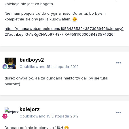
kolekcja nie jest za bogata.
Nie mam pojęcia co do oryginalności Duranta, bo byłem
kompletnie zielony jak ją kupowałem.
https://picasaweb.google.com/105343853243873939406/Jersey0
2?authkey=Gv1sRgCNWb97-t8-7lRA#5811060008433574626
badboys2
Opublikowano
15 Listopada 2012
durex chyba ok, aa za duncana niektorzy dali by sie tutaj
pokroic:)
kolejorz
Opublikowano
15 Listopada 2012
Duncan ogólnie kupiony za 110zł