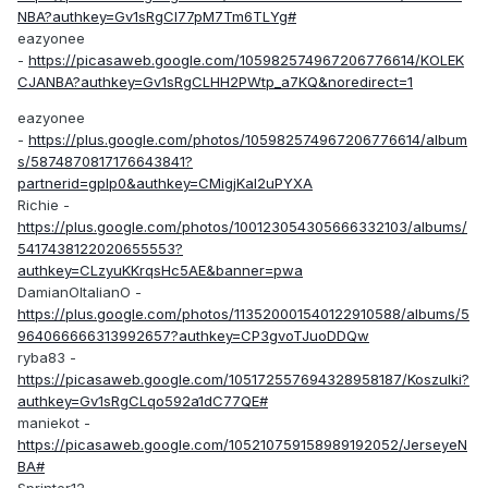
NBA?authkey=Gv1sRgCI77pM7Tm6TLYg#
eazyonee
-
https://picasaweb.google.com/105982574967206776614/KOLEK
CJANBA?authkey=Gv1sRgCLHH2PWtp_a7KQ&noredirect=1
eazyonee
-
https://plus.google.com/photos/105982574967206776614/album
s/5874870817176643841?
partnerid=gplp0&authkey=CMigjKal2uPYXA
Richie -
https://plus.google.com/photos/100123054305666332103/albums/
5417438122020655553?
authkey=CLzyuKKrqsHc5AE&banner=pwa
DamianOItalianO -
https://plus.google.com/photos/113520001540122910588/albums/5
964066666313992657?authkey=CP3gvoTJuoDDQw
ryba83 -
https://picasaweb.google.com/105172557694328958187/Koszulki?
authkey=Gv1sRgCLqo592a1dC77QE#
maniekot -
https://picasaweb.google.com/105210759158989192052/JerseyeN
BA#
Sprinter12 -