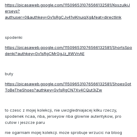
https://picasaweb.google.com/115096531076566132581/KoszulkiJ
erseys?
authuser=0&authkey=Gv1sRgCJy41viKnuiqXg&feat=directlink
spodenki
https://picasaweb.google.com/115096531076566132581/ShortsSpo
denki?authkey=Gv1sRgCMrGgJz_ltWVnAE
buty
https://picasaweb.google.com/115096531076566132581/ShoesGot
ToBeTheShoes?authkey=Gv1sRgCN7Xv4CQut3iZw
to czesc z mojej kolekcji, nie uwzgledniajacej kilku rzeczy,
spodenek ncaa, nba, jerseyow nba glownie autentykow, pro
cutow i jeszcze paru
nie ogarniam mojej kolekcji. moze sprobuje wrzucic na bloog