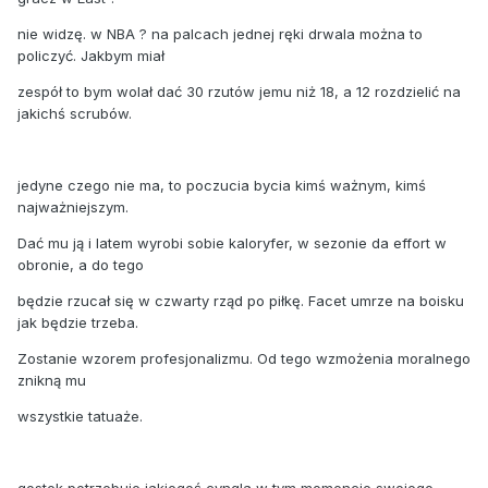
nie widzę. w NBA ? na palcach jednej ręki drwala można to
policzyć. Jakbym miał
zespół to bym wolał dać 30 rzutów jemu niż 18, a 12 rozdzielić na
jakichś scrubów.
jedyne czego nie ma, to poczucia bycia kimś ważnym, kimś
najważniejszym.
Dać mu ją i latem wyrobi sobie kaloryfer, w sezonie da effort w
obronie, a do tego
będzie rzucał się w czwarty rząd po piłkę. Facet umrze na boisku
jak będzie trzeba.
Zostanie wzorem profesjonalizmu. Od tego wzmożenia moralnego
znikną mu
wszystkie tatuaże.
gostek potrzebuje jakiegoś cyngla w tym momencie swojego