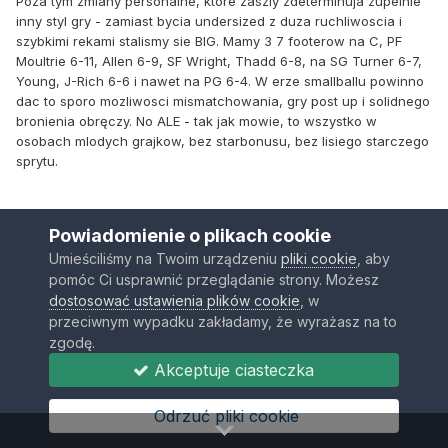
Poza tym zmiany personalne, ktore zaszly zdeterminuja zupelnie
inny styl gry - zamiast bycia undersized z duza ruchliwoscia i
szybkimi rekami stalismy sie BIG. Mamy 3 7 footerow na C, PF
Moultrie 6-11, Allen 6-9, SF Wright, Thadd 6-8, na SG Turner 6-7,
Young, J-Rich 6-6 i nawet na PG 6-4. W erze smallballu powinno
dac to sporo mozliwosci mismatchowania, gry post up i solidnego
bronienia obręczy. No ALE - tak jak mowie, to wszystko w
osobach mlodych grajkow, bez starbonusu, bez lisiego starczego
sprytu.
Doug Collins to pod tym wzgledem nasz jedyny atut, ale z jego
Powiadomienie o plikach cookie
metodami tez niestety roznie bywa.
Umieściliśmy na Twoim urządzeniu
pliki cookie
, aby
pomóc Ci usprawnić przeglądanie strony. Możesz
dostosować ustawienia plików cookie
, w
Takze na ta chwile w samej Atlantic mamy C's, Knicks i Nets,
przeciwnym wypadku zakładamy, że wyrażasz na to
ktorzy powinni byc wyzej, a przynajmniej na pewno bedzie nam
zgodę.
ciezko wyrwac jakies W w najlatwiejszej dotychczas dywizji. Poza
Akceptuje ciasteczka
Brooklynem wszyscy sa juz bardziej zgrani.
Odrzuć pliki cookie
Potem Heat, Pacers. Miami bedzie dominowalo talentem, Indy rok