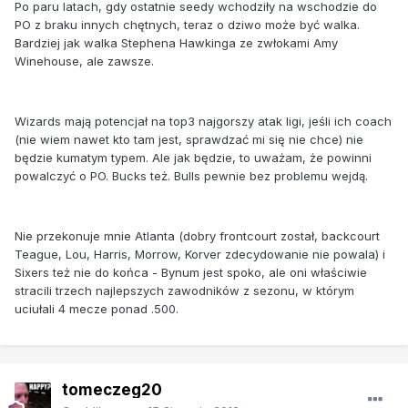
Po paru latach, gdy ostatnie seedy wchodziły na wschodzie do
PO z braku innych chętnych, teraz o dziwo może być walka.
Bardziej jak walka Stephena Hawkinga ze zwłokami Amy
Winehouse, ale zawsze.
Wizards mają potencjał na top3 najgorszy atak ligi, jeśli ich coach
(nie wiem nawet kto tam jest, sprawdzać mi się nie chce) nie
będzie kumatym typem. Ale jak będzie, to uważam, że powinni
powalczyć o PO. Bucks też. Bulls pewnie bez problemu wejdą.
Nie przekonuje mnie Atlanta (dobry frontcourt został, backcourt
Teague, Lou, Harris, Morrow, Korver zdecydowanie nie powala) i
Sixers też nie do końca - Bynum jest spoko, ale oni właściwie
stracili trzech najlepszych zawodników z sezonu, w którym
uciułali 4 mecze ponad .500.
tomeczeg20