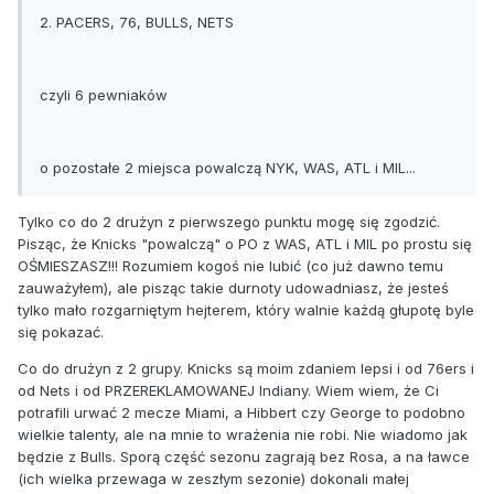
2. PACERS, 76, BULLS, NETS
czyli 6 pewniaków
o pozostałe 2 miejsca powalczą NYK, WAS, ATL i MIL...
Tylko co do 2 drużyn z pierwszego punktu mogę się zgodzić.
Pisząc, że Knicks "powalczą" o PO z WAS, ATL i MIL po prostu się
OŚMIESZASZ!!! Rozumiem kogoś nie lubić (co już dawno temu
zauważyłem), ale pisząc takie durnoty udowadniasz, że jesteś
tylko mało rozgarniętym hejterem, który walnie każdą głupotę byle
się pokazać.
Co do drużyn z 2 grupy. Knicks są moim zdaniem lepsi i od 76ers i
od Nets i od PRZEREKLAMOWANEJ Indiany. Wiem wiem, że Ci
potrafili urwać 2 mecze Miami, a Hibbert czy George to podobno
wielkie talenty, ale na mnie to wrażenia nie robi. Nie wiadomo jak
będzie z Bulls. Sporą część sezonu zagrają bez Rosa, a na ławce
(ich wielka przewaga w zeszłym sezonie) dokonali małej