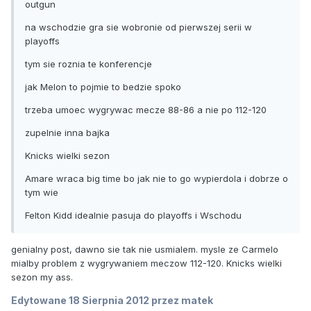
outgun
na wschodzie gra sie wobronie od pierwszej serii w
playoffs
tym sie roznia te konferencje
jak Melon to pojmie to bedzie spoko
trzeba umoec wygrywac mecze 88-86 a nie po 112-120
zupelnie inna bajka
Knicks wielki sezon
Amare wraca big time bo jak nie to go wypierdola i dobrze o
tym wie
Felton Kidd idealnie pasuja do playoffs i Wschodu
genialny post, dawno sie tak nie usmialem. mysle ze Carmelo
mialby problem z wygrywaniem meczow 112-120. Knicks wielki
sezon my ass.
Edytowane
18 Sierpnia 2012
przez matek