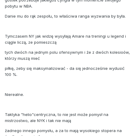
pobytu w NBA.
Danie mu do rąk zespołu, to właściwa ranga wyzwania by była.
Tymczasem NY jak widzę wysyłają Amare na treningi u legend i
ciągle liczą, ze pomieszczą
tych dwóch na jednym polu ofensywnym i że z dwóch kolesioów,
którzy muszą mieć
piłkę, zeby się maksymalizować - da się jednocześnie wydusić
100 %.
Nierealne.
Taktyka "helio"centryczna, to nie jest może pomysł na
mistrzostwo, ale NYK i tak nie mają
żadnego innego pomysłu, a za to mają wysokiego stopera na