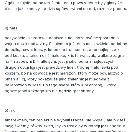
Ogólnie fajnie, bo nawet 2 lata temu powszechne były głosy że
c's się już skończyli, a dziś są faworytami do ecf, razem z pacers.
4) nets.
oczywiście jak zdrowie dopisze. tutaj może być bezposrednia
wojna obu klubów z ny. Pisałem to już, nets mają szkielet podobny
do bulls, nawet lepszy, loopez to true scorer, a co najlepsze z
pod kosza, a takich dziś malutko, kris to walczak, wallace zagra
na 4 i zapewni D + atletyzm, jest jj jako jedna z najlepszych
drugich opcji ligi i jest prawdziwy lider, trochę mało ławki pod
koszem, bo na obwodzie jest marszon, który może powalczyć o
6man'a i cj, który pokazał że jako zmiennik jest jednym z
najlepszych w lidze. Do tego avery, który lubi obronę, i który
będzie jebał każdego kto nie będzie grał obrony.
5) nix.
amare-melo, ten projekt nie wypalił i raczej nie wypali, ale nix też
mają świetny, równy skład, i tylko trzy cipy w rotacji jesli chodzi o
D, poza melo, novakiem, amare, to każdy tam jest dobrym/bardzo