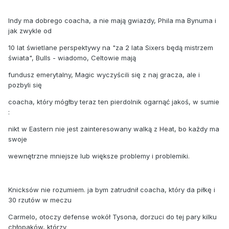
Indy ma dobrego coacha, a nie mają gwiazdy, Phila ma Bynuma i
jak zwykle od
10 lat świetlane perspektywy na "za 2 lata Sixers będą mistrzem
świata", Bulls - wiadomo, Celtowie mają
fundusz emerytalny, Magic wyczyścili się z naj gracza, ale i
pozbyli się
coacha, który mógłby teraz ten pierdolnik ogarnąć jakoś, w sumie
:
nikt w Eastern nie jest zainteresowany walką z Heat, bo każdy ma
swoje
wewnętrzne mniejsze lub większe problemy i problemiki.
Knicksów nie rozumiem. ja bym zatrudnił coacha, który da piłkę i
30 rzutów w meczu
Carmelo, otoczy defense wokół Tysona, dorzuci do tej pary kilku
chłopaków, którzy