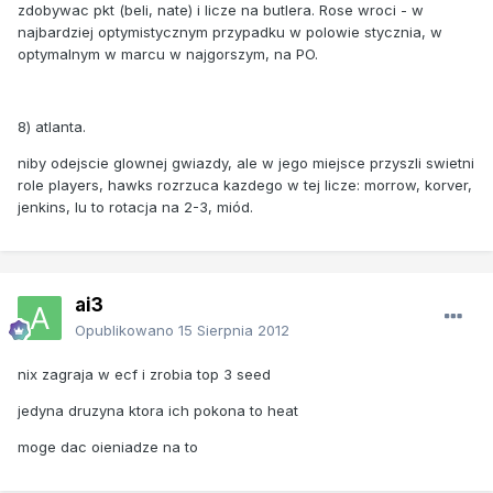
zdobywac pkt (beli, nate) i licze na butlera. Rose wroci - w
najbardziej optymistycznym przypadku w polowie stycznia, w
optymalnym w marcu w najgorszym, na PO.
8) atlanta.
niby odejscie glownej gwiazdy, ale w jego miejsce przyszli swietni
role players, hawks rozrzuca kazdego w tej licze: morrow, korver,
jenkins, lu to rotacja na 2-3, miód.
ai3
Opublikowano
15 Sierpnia 2012
nix zagraja w ecf i zrobia top 3 seed
jedyna druzyna ktora ich pokona to heat
moge dac oieniadze na to