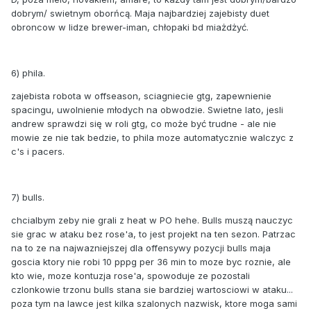
dobrym/ swietnym oborńcą. Maja najbardziej zajebisty duet
obroncow w lidze brewer-iman, chłopaki bd miażdżyć.
6) phila.
zajebista robota w offseason, sciagniecie gtg, zapewnienie
spacingu, uwolnienie młodych na obwodzie. Swietne lato, jesli
andrew sprawdzi się w roli gtg, co może być trudne - ale nie
mowie ze nie tak bedzie, to phila moze automatycznie walczyc z
c's i pacers.
7) bulls.
chcialbym zeby nie grali z heat w PO hehe. Bulls muszą nauczyc
sie grac w ataku bez rose'a, to jest projekt na ten sezon. Patrzac
na to ze na najwazniejszej dla offensywy pozycji bulls maja
goscia ktory nie robi 10 pppg per 36 min to moze byc roznie, ale
kto wie, moze kontuzja rose'a, spowoduje ze pozostali
czlonkowie trzonu bulls stana sie bardziej wartosciowi w ataku...
poza tym na lawce jest kilka szalonych nazwisk, ktore moga sami