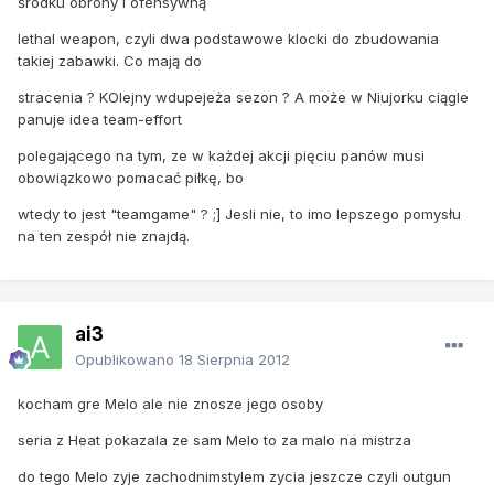
środku obrony i ofensywną
lethal weapon, czyli dwa podstawowe klocki do zbudowania
takiej zabawki. Co mają do
stracenia ? KOlejny wdupejeża sezon ? A może w Niujorku ciągle
panuje idea team-effort
polegającego na tym, ze w każdej akcji pięciu panów musi
obowiązkowo pomacać piłkę, bo
wtedy to jest "teamgame" ? ;] Jesli nie, to imo lepszego pomysłu
na ten zespół nie znajdą.
ai3
Opublikowano
18 Sierpnia 2012
kocham gre Melo ale nie znosze jego osoby
seria z Heat pokazala ze sam Melo to za malo na mistrza
do tego Melo zyje zachodnimstylem zycia jeszcze czyli outgun