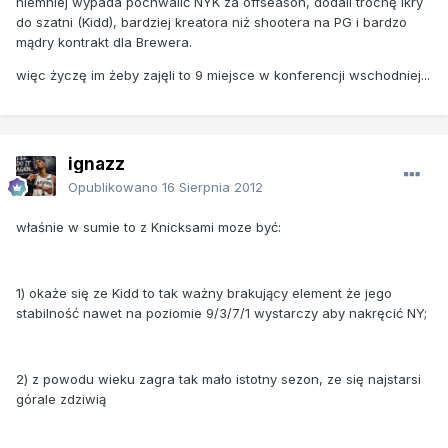
niemniej wypada pochwalić NYK za offseason, dodali trochę ikry
do szatni (Kidd), bardziej kreatora niż shootera na PG i bardzo
mądry kontrakt dla Brewera.
więc życzę im żeby zajęli to 9 miejsce w konferencji wschodniej...
ignazz
Opublikowano
16 Sierpnia 2012
właśnie w sumie to z Knicksami moze być:
1) okaże się ze Kidd to tak ważny brakujący element że jego
stabilność nawet na poziomie 9/3/7/1 wystarczy aby nakręcić NY;
2) z powodu wieku zagra tak mało istotny sezon, ze się najstarsi
górale zdziwią