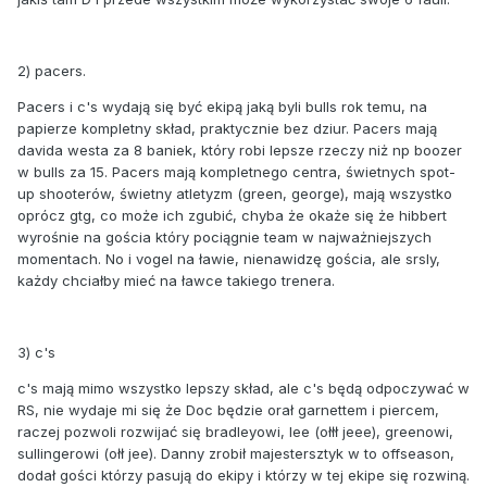
2) pacers.
Pacers i c's wydają się być ekipą jaką byli bulls rok temu, na
papierze kompletny skład, praktycznie bez dziur. Pacers mają
davida westa za 8 baniek, który robi lepsze rzeczy niż np boozer
w bulls za 15. Pacers mają kompletnego centra, świetnych spot-
up shooterów, świetny atletyzm (green, george), mają wszystko
oprócz gtg, co może ich zgubić, chyba że okaże się że hibbert
wyrośnie na gościa który pociągnie team w najważniejszych
momentach. No i vogel na ławie, nienawidzę gościa, ale srsly,
każdy chciałby mieć na ławce takiego trenera.
3) c's
c's mają mimo wszystko lepszy skład, ale c's będą odpoczywać w
RS, nie wydaje mi się że Doc będzie orał garnettem i piercem,
raczej pozwoli rozwijać się bradleyowi, lee (ołłł jeee), greenowi,
sullingerowi (ołł jee). Danny zrobił majestersztyk w to offseason,
dodał gości którzy pasują do ekipy i którzy w tej ekipe się rozwiną.