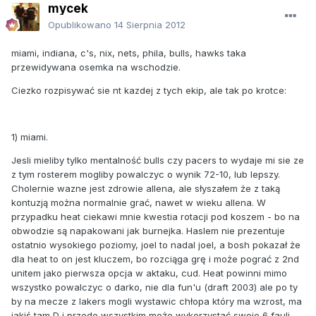
mycek
Opublikowano
14 Sierpnia 2012
miami, indiana, c's, nix, nets, phila, bulls, hawks taka
przewidywana osemka na wschodzie.
Ciezko rozpisywać sie nt kazdej z tych ekip, ale tak po krotce:
1) miami.
Jesli mieliby tylko mentalność bulls czy pacers to wydaje mi sie ze
z tym rosterem mogliby powalczyc o wynik 72-10, lub lepszy.
Cholernie wazne jest zdrowie allena, ale słyszałem że z taką
kontuzją można normalnie grać, nawet w wieku allena. W
przypadku heat ciekawi mnie kwestia rotacji pod koszem - bo na
obwodzie są napakowani jak burnejka. Haslem nie prezentuje
ostatnio wysokiego poziomy, joel to nadal joel, a bosh pokazał że
dla heat to on jest kluczem, bo rozciąga grę i może pograć z 2nd
unitem jako pierwsza opcja w aktaku, cud. Heat powinni mimo
wszystko powalczyc o darko, nie dla fun'u (draft 2003) ale po ty
by na mecze z lakers mogli wystawic chłopa który ma wzrost, ma
jakiś tam D i przede wszystkim może wykorzystać swoje 6 fauli.