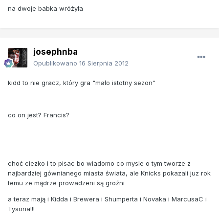
na dwoje babka wróżyła
josephnba
Opublikowano
16 Sierpnia 2012
kidd to nie gracz, który gra "mało istotny sezon"
co on jest? Francis?
choć ciezko i to pisac bo wiadomo co mysle o tym tworze z
najbardziej gównianego miasta świata, ale Knicks pokazali juz rok
temu ze mądrze prowadzeni są groźni
a teraz mają i Kidda i Brewera i Shumperta i Novaka i MarcusaC i
Tysona!!!