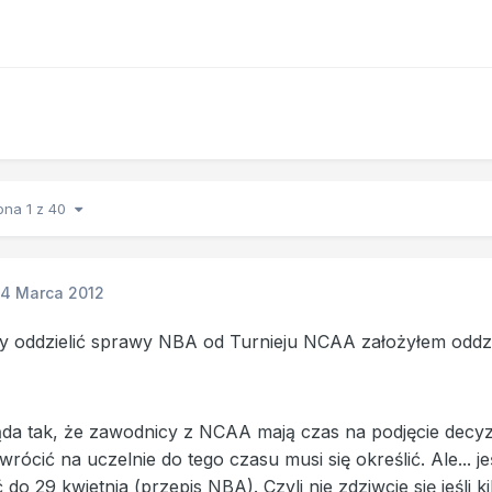
ona 1 z 40
14 Marca 2012
y oddzielić sprawy NBA od Turnieju NCAA założyłem oddzi
da tak, że zawodnicy z NCAA mają czas na podjęcie decyzji
 wrócić na uczelnie do tego czasu musi się określić. Ale... j
 do 29 kwietnia (przepis NBA). Czyli nie zdziwcie się jeśli 