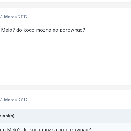
14 Marca 2012
en Melo? do kogo mozna go porownac?
14 Marca 2012
isał(a):
k ten Melo? do kogo mozna go porownac?