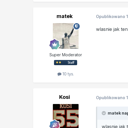
matek
Opublikowano
wlasnie jak t
Super Moderator
10 tys.
Kosi
Opublikowano
matek nap
wlasnie ja