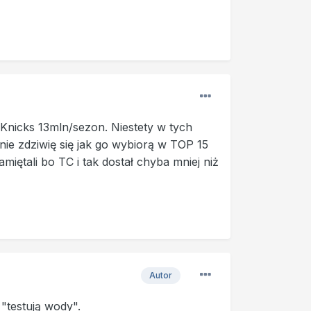
nicks 13mln/sezon. Niestety w tych
e zdziwię się jak go wybiorą w TOP 15
iętali bo TC i tak dostał chyba mniej niż
Autor
"testują wody".