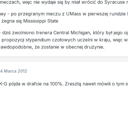
eczach, więc nie wydaje się by miał wrócić do Syracuse n
ney - po przegranym meczu z UMass w pierwszej rundzie NI
żegna się Mississippi State
 - dziś zwolniono trenera Central Michigan, który był jego 
propozycji stypendium czołowych uczelni w kraju, więc w g
rawdopodobne, że zostanie w obecnej drużynie.
14 Marca 2012
-G pójda w drafcie na 100%. Zresztą nawet mówili o tym i