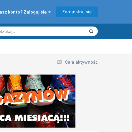
Zarejestruj się
asz konto? Zaloguj się
Cała aktywność