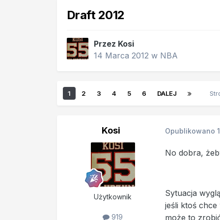
Draft 2012
Przez
Kosi
14 Marca 2012
w
NBA
1
2
3
4
5
6
DALEJ
Str
Kosi
Opublikowano
No dobra, żeb
Sytuacja wyglą
Użytkownik
jeśli ktoś chce
może to zrobić
919