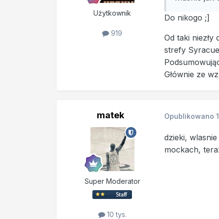
Użytkownik
Do nikogo ;]
919
Od taki niezły 
strefy Syracue
Podsumowując,
Głównie ze wz
matek
Opublikowano
dzieki, wlasn
mockach, teraz
Super Moderator
10 tys.