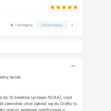
Udostępnij
Obserwujący
0
elny temat.
 do 10 kwietnia (przepis NCAA), czyli
eśli zawodnik chce zgłosić się do Draftu to
kilku graczy wstępnie poinformuje o