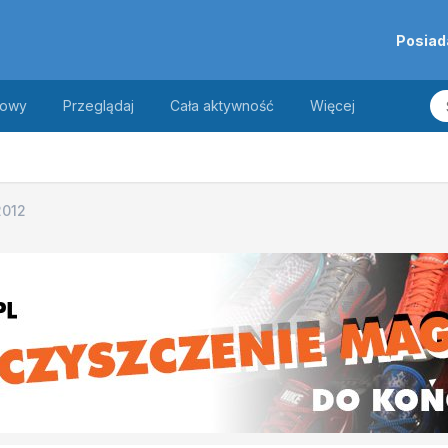
Posiad
towy
Przeglądaj
Cała aktywność
Więcej
2012