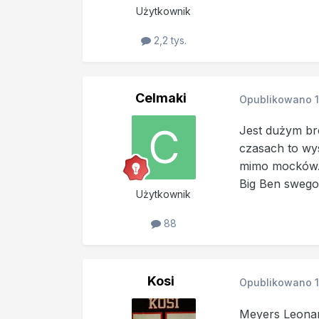
Użytkownik
2,2 tys.
Celmaki
Opublikowano
Jest dużym br
czasach to wy
mimo mocków. (
Big Ben swego
Użytkownik
88
Kosi
Opublikowano
Meyers Leonard