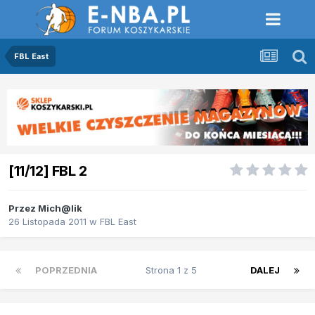
FBL East
[11/12] FBL 2
Przez
Mich@lik
26 Listopada 2011
w
FBL East
POPRZEDNIA
Strona 1 z 5
DALEJ