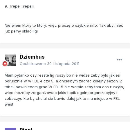
9. Trepe Trepelli
Nie wiem który to który, więc proszę o szybkie info. Tak aby mieć
już pełny skład ligi.
Dziembus
Opublikowano
30 Listopada 2011
Mam pytanko czy reszte lig ruszy bo nie widze zeby było jakieś
porusznie w w FBL 4 czy 5, a chcialbym zagrac kolejny sezon. Z
tabeli powinienem grac W FBL 5 ale watpie zeby tam cos ruszylo,
wiec moze by zorganizowac jakis topik ogolnoorganizacyjny i
zobaczyc kto by chcial sie bawic dalej jak to ma miejsce w FBL
west
Rigel