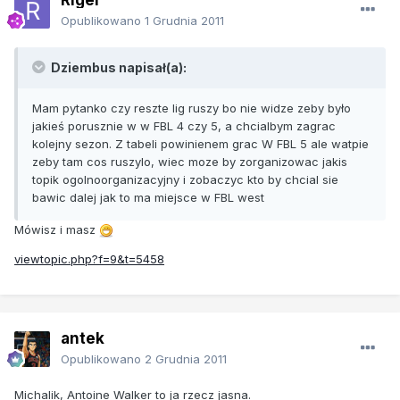
Opublikowano
1 Grudnia 2011
Dziembus napisał(a):
Mam pytanko czy reszte lig ruszy bo nie widze zeby było
jakieś porusznie w w FBL 4 czy 5, a chcialbym zagrac
kolejny sezon. Z tabeli powinienem grac W FBL 5 ale watpie
zeby tam cos ruszylo, wiec moze by zorganizowac jakis
topik ogolnoorganizacyjny i zobaczyc kto by chcial sie
bawic dalej jak to ma miejsce w FBL west
Mówisz i masz
viewtopic.php?f=9&t=5458
antek
Opublikowano
2 Grudnia 2011
Michalik, Antoine Walker to ja rzecz jasna.