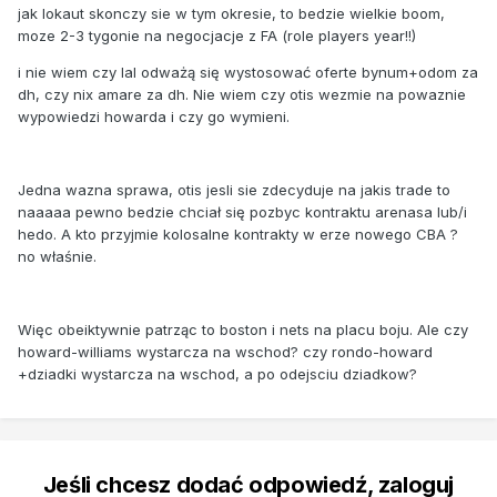
jak lokaut skonczy sie w tym okresie, to bedzie wielkie boom,
moze 2-3 tygonie na negocjacje z FA (role players year!!)
i nie wiem czy lal odważą się wystosować oferte bynum+odom za
dh, czy nix amare za dh. Nie wiem czy otis wezmie na powaznie
wypowiedzi howarda i czy go wymieni.
Jedna wazna sprawa, otis jesli sie zdecyduje na jakis trade to
naaaaa pewno bedzie chciał się pozbyc kontraktu arenasa lub/i
hedo. A kto przyjmie kolosalne kontrakty w erze nowego CBA ?
no właśnie.
Więc obeiktywnie patrząc to boston i nets na placu boju. Ale czy
howard-williams wystarcza na wschod? czy rondo-howard
+dziadki wystarcza na wschod, a po odejsciu dziadkow?
Jeśli chcesz dodać odpowiedź, zaloguj