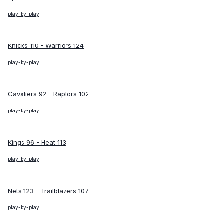
play-by-play
Knicks 110 - Warriors 124
play-by-play
Cavaliers 92 - Raptors 102
play-by-play
Kings 96 - Heat 113
play-by-play
Nets 123 - Trailblazers 107
play-by-play