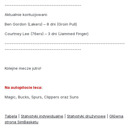
--------------------------------------------
Aktualnie kontuzjowani:
Ben Gordon (Lakers) – 8 dni (Groin Pull)
Courtney Lee (76ers) – 3 dni (Jammed Finger)
---------------------------------------------------------------------
--------------------------------------------
Kolejne mecze jutro!
Na autopilocie leca:
Magic, Bucks, Spurs, Clippers oraz Suns
Tabela
|
Statystyki indywidualne
|
Statystyki drużynowe
|
Główna
strona SimBasketu