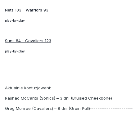
Nets 103 - Warriors 93
play-by-play
Suns 84 - Cavaliers 123
play-by-play
---------------------------------------------------------------------
--------------------------------------------
Aktualnie kontuzjowani:
Rashad McCants (Sonics) – 3 dni (Bruised Cheekbone)
Greg Monroe (Cavaliers) – 8 dni (Groin Pull)-----------------------
---------------------------------------------------------------------
---------------------