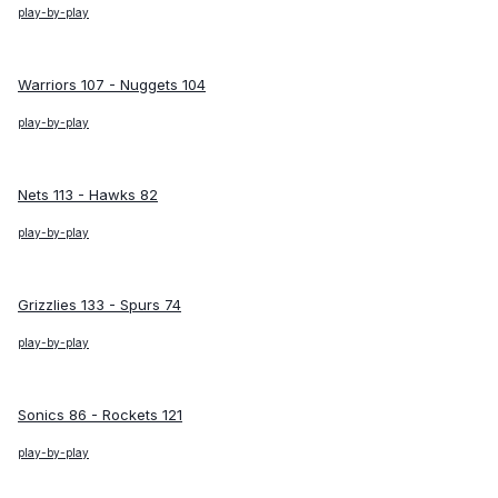
play-by-play
Warriors 107 - Nuggets 104
play-by-play
Nets 113 - Hawks 82
play-by-play
Grizzlies 133 - Spurs 74
play-by-play
Sonics 86 - Rockets 121
play-by-play