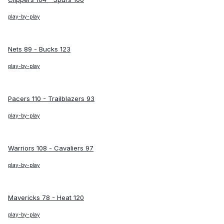
play-by-play
Nets 89 - Bucks 123
play-by-play
Pacers 110 - Trailblazers 93
play-by-play
Warriors 108 - Cavaliers 97
play-by-play
Mavericks 78 - Heat 120
play-by-play