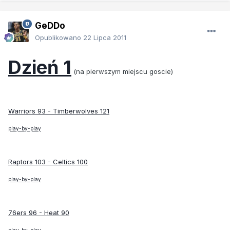
GeDDo
Opublikowano
22 Lipca 2011
Dzień 1
(na pierwszym miejscu goscie)
Warriors 93 - Timberwolves 121
play-by-play
Raptors 103 - Celtics 100
play-by-play
76ers 96 - Heat 90
play-by-play