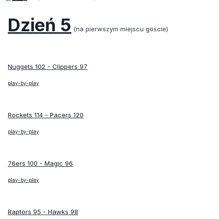
Dzień 5
(na pierwszym miejscu goscie)
Nuggets 102 - Clippers 97
play-by-play
Rockets 114 - Pacers 120
play-by-play
76ers 100 - Magic 96
play-by-play
Raptors 95 - Hawks 98