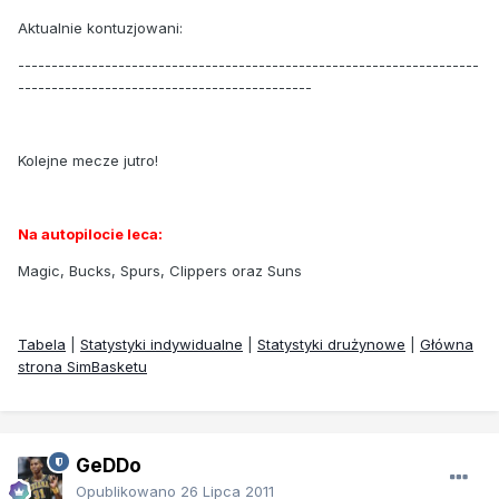
Aktualnie kontuzjowani:
---------------------------------------------------------------------
--------------------------------------------
Kolejne mecze jutro!
Na autopilocie leca:
Magic, Bucks, Spurs, Clippers oraz Suns
Tabela
|
Statystyki indywidualne
|
Statystyki drużynowe
|
Główna
strona SimBasketu
GeDDo
Opublikowano
26 Lipca 2011