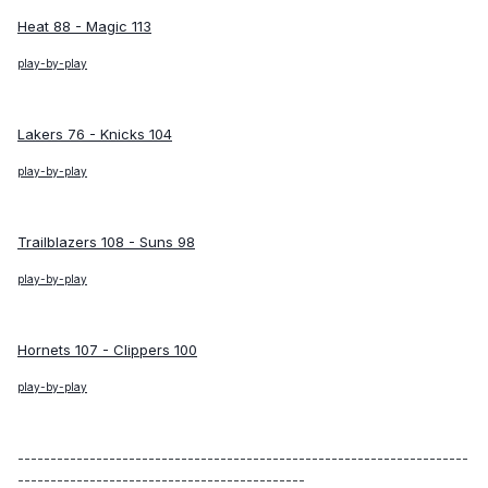
Heat 88 - Magic 113
play-by-play
Lakers 76 - Knicks 104
play-by-play
Trailblazers 108 - Suns 98
play-by-play
Hornets 107 - Clippers 100
play-by-play
---------------------------------------------------------------------
--------------------------------------------