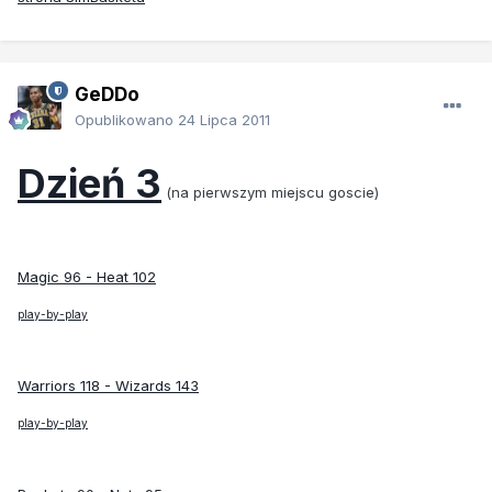
GeDDo
Opublikowano
24 Lipca 2011
Dzień 3
(na pierwszym miejscu goscie)
Magic 96 - Heat 102
play-by-play
Warriors 118 - Wizards 143
play-by-play