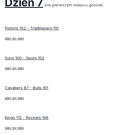
Dzień 7
(na pierwszym miejscu goscie)
Pistons 102 - Trailblazers 110
play-by-play
Suns 100 - Spurs 102
play-by-play
Cavaliers 87 - Bulls 101
play-by-play
Kings 112 - Rockets 106
play-by-play