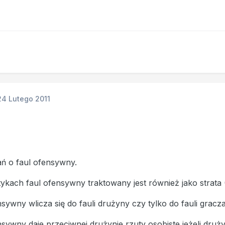
24 Lutego 2011
ań o faul ofensywny.
tykach faul ofensywny traktowany jest również jako strata
nsywny wlicza się do fauli drużyny czy tylko do fauli gracz
nsywny daje przeciwnej drużynie rzuty osobiste jeżeli drużyn