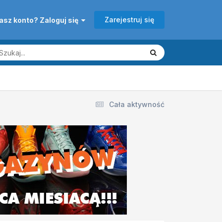
Zarejestruj się
asz konto? Zaloguj się
Cała aktywność