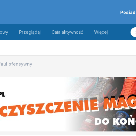
Posiad
towy
Przeglądaj
Cała aktywność
Więcej
 faul ofensywny