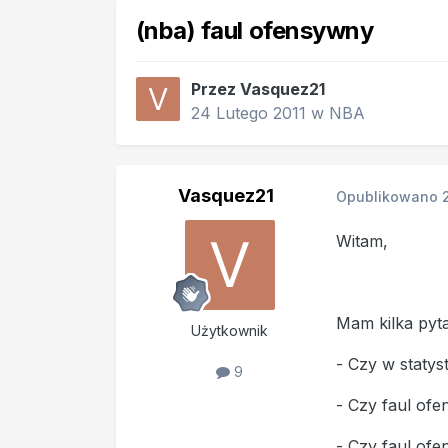
(nba) faul ofensywny
Przez
Vasquez21
24 Lutego 2011
w
NBA
Vasquez21
Opublikowano
Witam,
Mam kilka pyt
Użytkownik
- Czy w statys
9
- Czy faul ofe
- Czy faul ofe