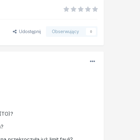
Udostępnij
Obserwujący
0
 (TO)?
a?
a przekroczyła już limit fauli?