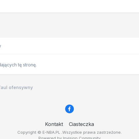
w
jących tę stronę.
 faul ofensywny
Kontakt
Ciasteczka
Copyright © E-NBA.PL .Wszystkie prawa zastrzeżone.
Powered by Invision Community