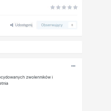
Udostępnij
Obserwujący
0
decydowanych zwolenników i
etnia