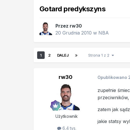
Gotard predykszyns
Przez
rw30
20 Grudnia 2010
w
NBA
1
2
DALEJ
Strona 1 z 2
rw30
Opublikowano
zupełnie śmie
przeciwników, 
zatem jak sądz
Użytkownik
jakie statsy w
6,4 tys.