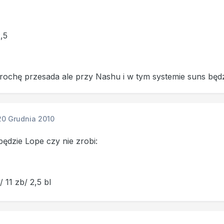
2,5
trochę przesada ale przy Nashu i w tym systemie suns będ
20 Grudnia 2010
będzie Lope czy nie zrobi:
/ 11 zb/ 2,5 bl