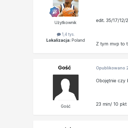
edit. 35/17/12/
Użytkownik
1,4 tys.
Lokalizacja:
Poland
Z tym mvp to 
Gość
Opublikowano
Obojętnie czy 
23 min/ 10 pkt 
Gość