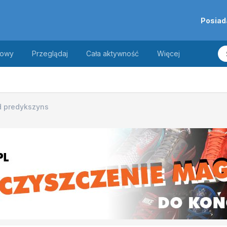
Posiad
towy
Przeglądaj
Cała aktywność
Więcej
d predykszyns