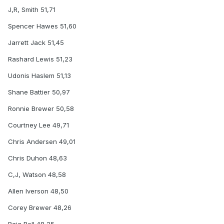
J,R, Smith 51,71
Spencer Hawes 51,60
Jarrett Jack 51,45
Rashard Lewis 51,23
Udonis Haslem 51,13
Shane Battier 50,97
Ronnie Brewer 50,58
Courtney Lee 49,71
Chris Andersen 49,01
Chris Duhon 48,63
C,J, Watson 48,58
Allen Iverson 48,50
Corey Brewer 48,26
Raja Bell 48,25