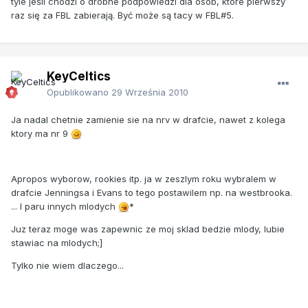
tyle jeśli chodzi o drobne podpowiedzi dla osób, które pierwszy
raz się za FBL zabierają. Być może są tacy w FBL#5.
KeyCeltics
Opublikowano
29 Września 2010
Ja nadal chetnie zamienie sie na nrv w drafcie, nawet z kolega
ktory ma nr 9
Apropos wyborow, rookies itp. ja w zeszlym roku wybralem w
drafcie Jenningsa i Evans to tego postawilem np. na westbrooka.
... I paru innych mlodych
*
Juz teraz moge was zapewnic ze moj sklad bedzie mlody, lubie
stawiac na mlodych;]
Tylko nie wiem dlaczego...