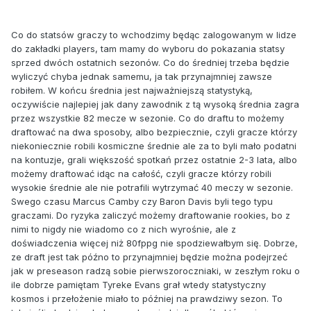
Co do statsów graczy to wchodzimy będąc zalogowanym w lidze
do zakładki players, tam mamy do wyboru do pokazania statsy
sprzed dwóch ostatnich sezonów. Co do średniej trzeba będzie
wyliczyć chyba jednak samemu, ja tak przynajmniej zawsze
robiłem. W końcu średnia jest najważniejszą statystyką,
oczywiście najlepiej jak dany zawodnik z tą wysoką średnia zagra
przez wszystkie 82 mecze w sezonie. Co do draftu to możemy
draftować na dwa sposoby, albo bezpiecznie, czyli gracze którzy
niekoniecznie robili kosmiczne średnie ale za to byli mało podatni
na kontuzje, grali większość spotkań przez ostatnie 2-3 lata, albo
możemy draftować idąc na całość, czyli gracze którzy robili
wysokie średnie ale nie potrafili wytrzymać 40 meczy w sezonie.
Swego czasu Marcus Camby czy Baron Davis byli tego typu
graczami. Do ryzyka zaliczyć możemy draftowanie rookies, bo z
nimi to nigdy nie wiadomo co z nich wyrośnie, ale z
doświadczenia więcej niż 80fppg nie spodziewałbym się. Dobrze,
ze draft jest tak późno to przynajmniej będzie można podejrzeć
jak w preseason radzą sobie pierwszoroczniaki, w zeszłym roku o
ile dobrze pamiętam Tyreke Evans grał wtedy statystyczny
kosmos i przełożenie miało to później na prawdziwy sezon. To