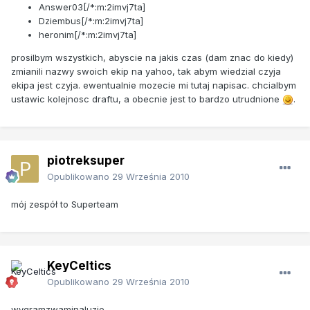
Answer03[/*:m:2imvj7ta]
Dziembus[/*:m:2imvj7ta]
heronim[/*:m:2imvj7ta]
prosilbym wszystkich, abyscie na jakis czas (dam znac do kiedy)
zmianili nazwy swoich ekip na yahoo, tak abym wiedzial czyja
ekipa jest czyja. ewentualnie mozecie mi tutaj napisac. chcialbym
ustawic kolejnosc draftu, a obecnie jest to bardzo utrudnione
.
piotreksuper
Opublikowano
29 Września 2010
mój zespół to Superteam
KeyCeltics
Opublikowano
29 Września 2010
wygramzwaminaluzie