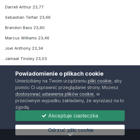
Darrell Arthur 23,77
Sebastian Telfair 23,66
Brandon Bass 23,60
Marcus Williams 23,46
Joel Anthony 23,34
Jamaal Tinsley 23,03
Daniel Gibson 22,80
Powiadomienie o plikach cookie
Marquis Daniels 22,47
Umieściliśmy na Twoim urządzeniu
pliki cookie
, aby
pomóc Ci usprawnić przeglądanie strony. Możesz
Maurice Evans 22,29
dostosować ustawienia plików cookie
, w
Chris Hunter 22,12
przeciwnym wypadku zakładamy, że wyrażasz na to
zgodę.
D,J, White 21,75
Akceptuje ciasteczka
Aaron Gray 21,72
Odrzuć pliki cookie
Wayne Ellington 21,63