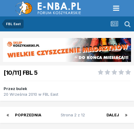
FBL East
[10/11] FBL 5
Przez
bulek
20 Września 2010
w
FBL East
POPRZEDNIA
Strona 2 z 12
DALEJ