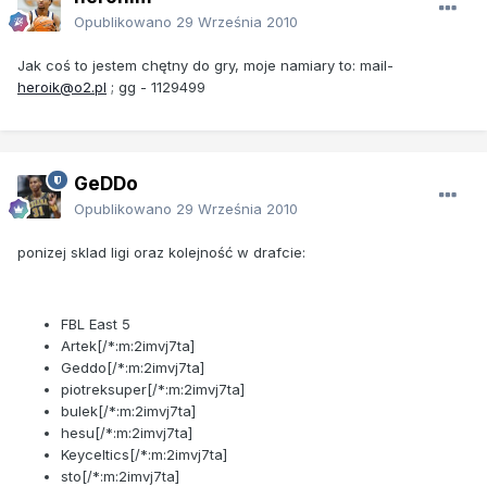
Opublikowano
29 Września 2010
Jak coś to jestem chętny do gry, moje namiary to: mail-
heroik@o2.pl
; gg - 1129499
GeDDo
Opublikowano
29 Września 2010
ponizej sklad ligi oraz kolejność w drafcie:
FBL East 5
Artek[/*:m:2imvj7ta]
Geddo[/*:m:2imvj7ta]
piotreksuper[/*:m:2imvj7ta]
bulek[/*:m:2imvj7ta]
hesu[/*:m:2imvj7ta]
Keyceltics[/*:m:2imvj7ta]
sto[/*:m:2imvj7ta]