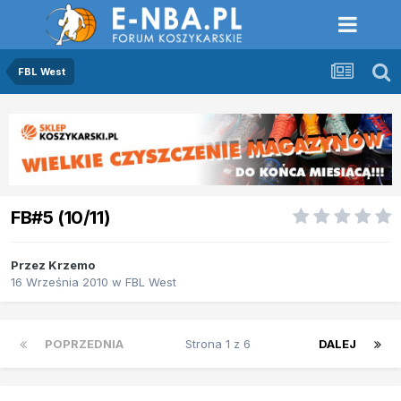
FBL West
FB#5 (10/11)
Przez
Krzemo
16 Września 2010
w
FBL West
POPRZEDNIA
Strona 1 z 6
DALEJ